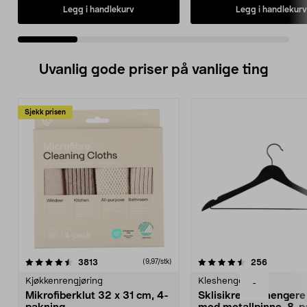
Legg i handlekurv
Legg i handlekurv
Uvanlig gode priser på vanlige ting
Sjekk prisen
4.5av 5 stjerner
anmeldelser
4.5av 5 stjerner
anmeldels
3813
256
(9,97/stk)
Kjøkkenrengjøring
Kleshengere
-
Mikrofiberklut 32 x 31 cm, 4-
Sklisikre kleshengere 