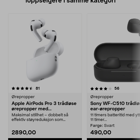
Toppselgere i samme kategori
4.0 av 5 stjerner
anmeldelser
4.5 av 5 stjerner
anmeldelse
81
56
Ørepropper
Ørepropper
Apple AirPods Pro 3 trådløse
Sony WF-C510 trådløs
ørepropper med
ear-ørepropper
støyreduksjon
Maksimal stillhet – dobbelt så
11 timers batteritid med yt
effektiv støyreduksjon som
11 timer...
forgjengeren. Apple Ai...
Farge:
Svart
2890,00
490,00