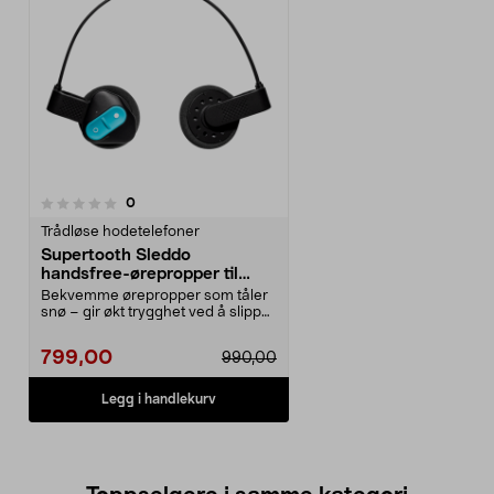
anmeldelser
0
Trådløse hodetelefoner
Supertooth Sleddo
handsfree-ørepropper til
skihjelm
Bekvemme ørepropper som tåler
snø – gir økt trygghet ved å slippe
inn lyd fra om...
799,00
990,00
Legg i handlekurv