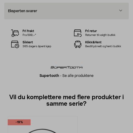
Eksperten svarer
Fri frakt
Fri retur
Fra 599,–*
Returner til valgfri butikk
Sikkert
Klikk&Hent
365 dagers åpent kjøp
Bestill på nett og hent i butikk
Supertooth
-
Se alle produktene
Vil du komplettere med flere produkter i
samme serie?
-19%