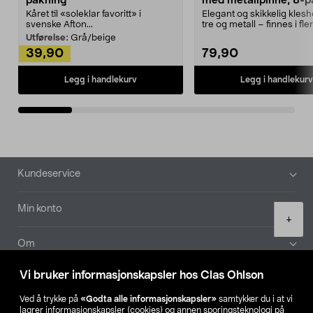
pakning
med metallpinne, 8-p
Kåret til «soleklar favoritt» i
Elegant og skikkelig kles
svenske Afton...
tre og metall – finnes i fle
Kleshe...
Utførelse:
Grå/beige
39,90
79,90
Legg i handlekurv
Legg i handlekurv
Bunntekst
Kundeservice
Min konto
Product
+
quantity
Om
Vi bruker informasjonskapsler hos Clas Ohlson
Aktuelt
Ved å trykke på
«Godta alle informasjonskapsler»
samtykker du i at vi
lagrer informasjonskapsler (cookies) og annen sporingsteknologi på