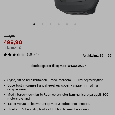
990,00
499,90
(inkl. moms)
3.5
(
4
)
Artikkelnr.:
39-4125
Tilbudet gjelder til og med
04.02.2027
Sykle, lytt og hold kontakten – med intercom (300 m) og medlytting.
Supertooth Roamee handsfree-ørepropper – slipper inn lyd fra
omgivelsene.
Med intercom som lar to Roamee-enheter kommunisere på opptil 300
meters avstand.
Juster volum og besvar anrop med 3 lettbetjente knapper.
Bluetooth 5.1 – stabil, trådløs tilkobling til smarttelefonen.