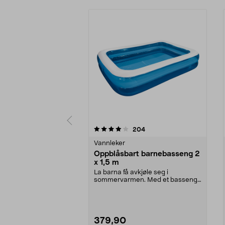
0 av 5 stjerner
4.0 av 5 stjerner
anmeldelser
204
Vannleker
Oppblåsbart barnebasseng 2
x 1,5 m
La barna få avkjøle seg i
sommervarmen. Med et basseng i
hagen slipper dere å dr...
379,90