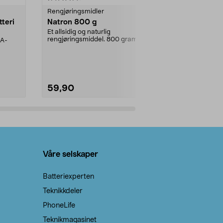
Rengjøringsmidler
Levende lys
tteri
Natron 800 g
Telys steari
prosent ste
Et allsidig og naturlig
rengjøringsmiddel. 800 gram
AA-
100 % stearin
natron – til rengjøring både...
råvarer. Produ
brenner med e
59,90
69,90
Legg i handlekurv
Legg 
Våre selskaper
Batteriexperten
Teknikkdeler
PhoneLife
Teknikmagasinet