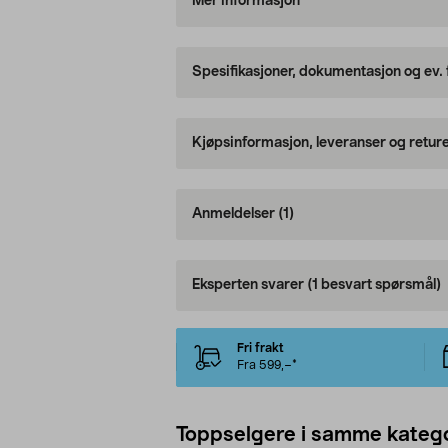
Mer informasjon
Spesifikasjoner, dokumentasjon og ev.
Kjøpsinformasjon, leveranser og retur
Anmeldelser
(1)
Eksperten svarer
(1 besvart spørsmål)
Fri frakt
Fra 599,–*
Toppselgere i samme katego