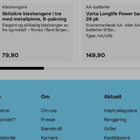
Kleshengere
AA-batterier
Sklisikre kleshengere i tre
Varta Longlife Power ba
med metallpinne, 8-pakning
24 pk
Elegant og skikkelig kleshenger av
Svanemerkede AA- eller A
tre og metall – finnes i flere farger.
batterier til fjer...
Kleshe...
Type:
AA/LR6
79,90
149,90
Legg i handlekurv
Legg i handlekurv
o
Om
Aktuelt
strer
Om oss
Høytrykkspylere
sordet?
Presse
Rengjøring
Bærekraft
Griller
istorikk
Karriere
Kantklippere