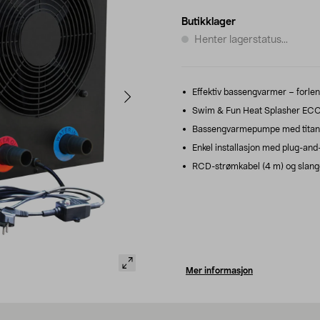
Butikklager
Henter lagerstatus...
Effektiv bassengvarmer – forl
Swim & Fun Heat Splasher EC
Bassengvarmepumpe med titanva
Enkel installasjon med plug-and-
RCD-strømkabel (4 m) og slange
Mer informasjon