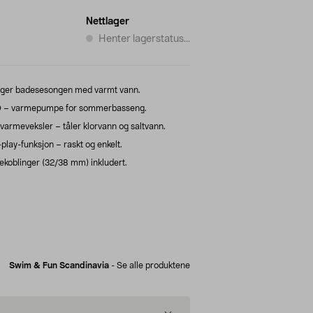
Nettlager
Henter lagerstatus...
enger badesesongen med varmt vann.
O – varmepumpe for sommerbasseng.
rmeveksler – tåler klorvann og saltvann.
play-funksjon – raskt og enkelt.
koblinger (32/38 mm) inkludert.
Swim & Fun Scandinavia
-
Se alle produktene