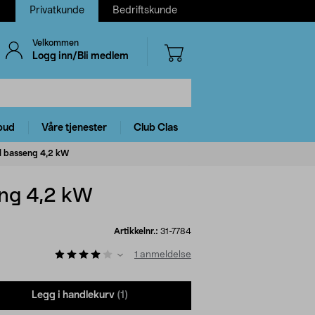
Privatkunde
Bedriftskunde
Velkommen
Logg inn/Bli medlem
bud
Våre tjenester
Club Clas
l basseng 4,2 kW
ng 4,2 kW
Artikkelnr.:
31-7784
1
anmeldelse
Legg i handlekurv
(1)