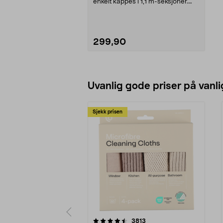
enkelt kappes i 1,1 m-seksjoner.
Swim & Fun bas...
299,90
Legg i handlekurv
Uvanlig gode priser på vanli
Sjekk prisen
5av 5 stjerner
4.5av 5 stjerner
anmeldelser
3813