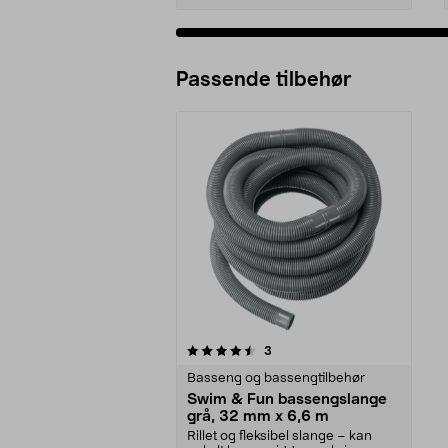
Passende tilbehør
5av 5 stjerner
anmeldelser
3
Basseng og bassengtilbehør
Swim & Fun bassengslange
grå, 32 mm x 6,6 m
Rillet og fleksibel slange – kan