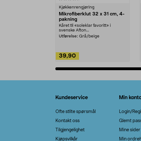
Kjøkkenrengjøring
Mikrofiberklut 32 x 31 cm, 4-
pakning
Kåret til «soleklar favoritt» i
svenske Afton...
Utførelse:
Grå/beige
39,90
Legg i handlekurv
Bunntekst
Kundeservice
Min kont
Ofte stilte spørsmål
Login/Regi
Kontakt oss
Glemt pas
Tilgjengelighet
Mine sider
Kjøpsvilkår
Min ordreh