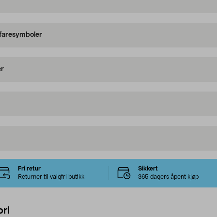
 faresymboler
er
Fri retur
Sikkert
Returner til valgfri butikk
365 dagers åpent kjøp
ri