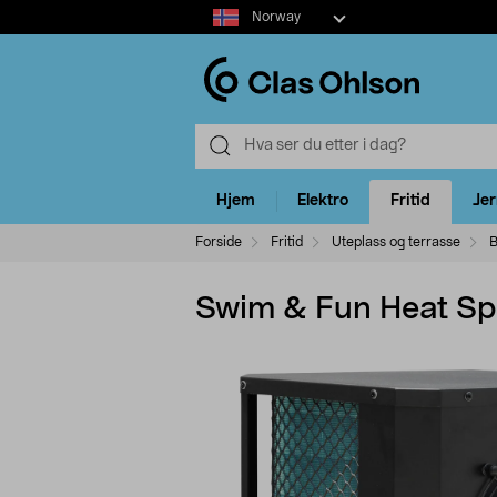
Select
Norway
market
Hjem
Elektro
Fritid
Je
Forside
Fritid
Uteplass og terrasse
B
Swim & Fun Heat Sp