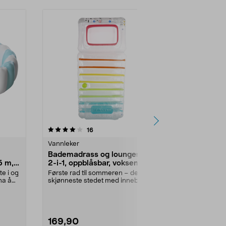
3.5 av 5 stjerner
anmeldelser
4.0
16
1
Vannleker
Basseng og b
Bademadrass og loungestol
Swim & Fun
5 m,
2-i-1, oppblåsbar, voksen
kalkstabilis
te i og
Første rad til sommeren – det
Rask og effek
na å
skjønneste stedet med innebygd
basseng – ut
pute og drikkeholde...
Fun Metal Out 
169,90
149,90