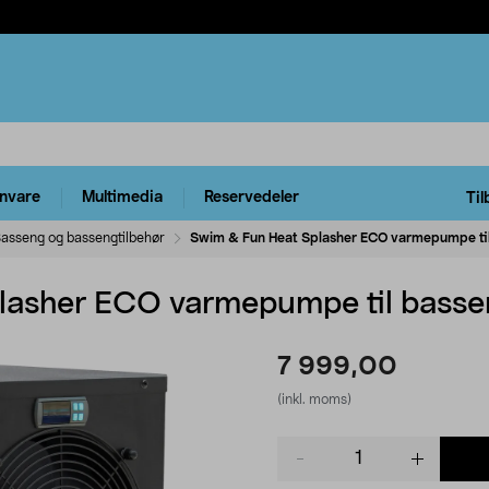
rnvare
Multimedia
Reservedeler
Til
asseng og bassengtilbehør
Swim & Fun Heat Splasher ECO varmepumpe ti
lasher ECO varmepumpe til basse
7 999,00
(inkl. moms)
Product
quantity