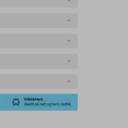
Klikk&Hent
Bestill på nett og hent i butikk