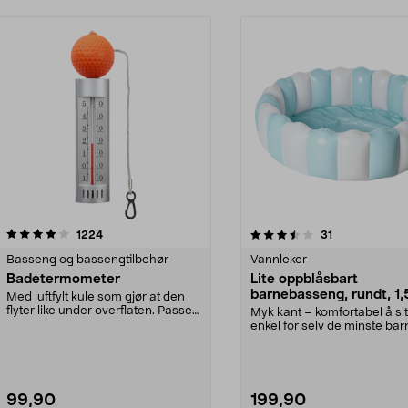
3.5 av 5 stjerner
anmeldelser
4.0 av 5 stjerner
anmeldelser
1224
31
Basseng og bassengtilbehør
Vannleker
Badetermometer
Lite oppblåsbart
barnebasseng, rundt, 1,
Med luftfylt kule som gjør at den
2–6 år
flyter like under overflaten. Passer
Myk kant – komfortabel å sit
både i ba...
enkel for selv de minste bar
klatre opp ...
99,90
199,90