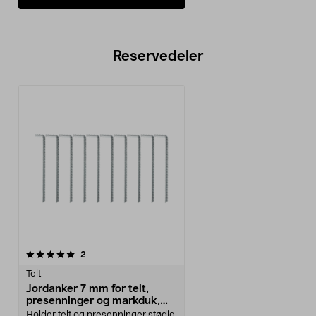
Reservedeler
anmeldelser
2
Telt
Jordanker 7 mm for telt,
presenninger og markduk,
10-pakning
Holder telt og presenninger stødig