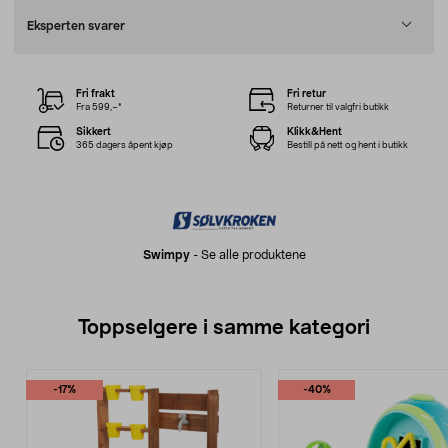
Eksperten svarer
Fri frakt
Fri retur
Fra 599,–*
Returner til valgfri butikk
Sikkert
Klikk&Hent
365 dagers åpent kjøp
Bestill på nett og hent i butikk
Swimpy
-
Se alle produktene
Toppselgere i samme kategori
-17%
-40%