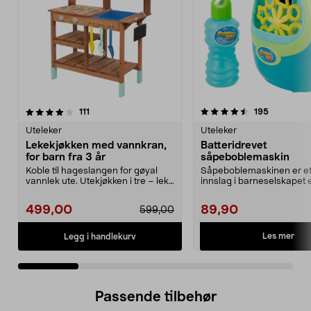
4.5 av 5 stjerner
anmeldelser
4.5 av 5 stjerner
anmeldels
111
195
Uteleker
Uteleker
Lekekjøkken med vannkran,
Batteridrevet
for barn fra 3 år
såpeboblemaskin
Koble til hageslangen for gøyal
Såpeboblemaskinen er et 
vannlek ute. Utekjøkken i tre – lek
innslag i barneselskapet e
med vann, sa...
festen. Blås bob...
499,00
89,90
599,00
Les mer
Legg i handlekurv
Passende tilbehør