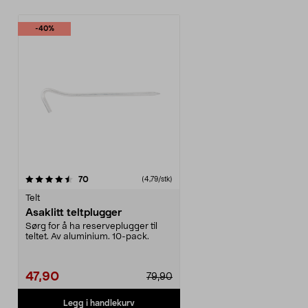
-40%
anmeldelser
70
(4,79/stk)
Telt
Asaklitt teltplugger
Sørg for å ha reserveplugger til
teltet. Av aluminium. 10-pack.
47,90
79,90
Legg i handlekurv