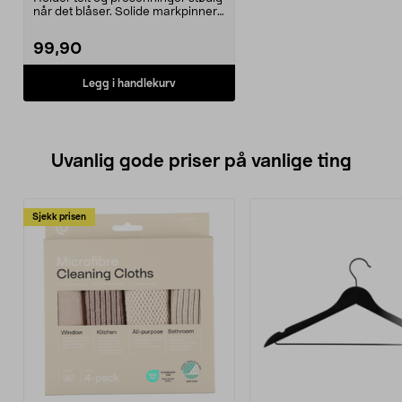
når det blåser. Solide markpinner
for midlert...
99,90
Legg i handlekurv
Uvanlig gode priser på vanlige ting
Sjekk prisen