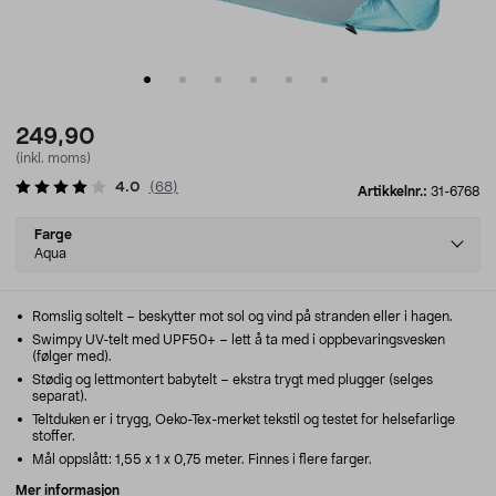
249,90
(inkl. moms)
4.0
(
68
)
Artikkelnr.:
31-6768
Select
Farge
variant
Aqua
Romslig soltelt – beskytter mot sol og vind på stranden eller i hagen.
Swimpy UV-telt med UPF50+ – lett å ta med i oppbevaringsvesken
(følger med).
Stødig og lettmontert babytelt – ekstra trygt med plugger (selges
separat).
Teltduken er i trygg, Oeko-Tex-merket tekstil og testet for helsefarlige
stoffer.
Mål oppslått: 1,55 x 1 x 0,75 meter. Finnes i flere farger.
Mer informasjon