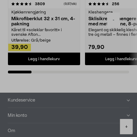
4.5av 5 stjerner
anmeldelser
4.5av 5 stjerner
anmeldels
3809
256
(9,97/stk)
Kjøkkenrengjøring
Kleshengere
Mikrofiberklut 32 x 31 cm, 4-
Sklisikre kleshengere 
-
pakning
med metallpinne, 8-p
Kåret til «soleklar favoritt» i
Elegant og skikkelig kles
svenske Afton...
tre og metall – finnes i fle
Kleshe...
Utførelse:
Grå/beige
39,90
79,90
Legg i handlekurv
Legg i handlekurv
Bunntekst
Kundeservice
Min konto
Product
+
quantity
Om