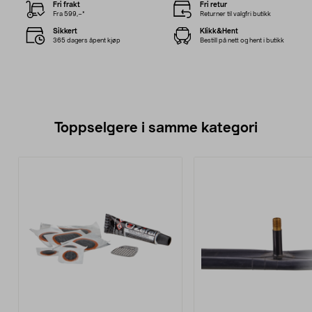
Fri frakt
Fri retur
Fra 599,–*
Returner til valgfri butikk
Sikkert
Klikk&Hent
365 dagers åpent kjøp
Bestill på nett og hent i butikk
Toppselgere i samme kategori