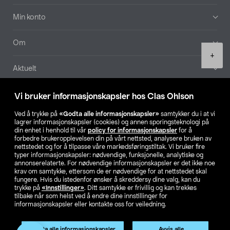
Min konto
Om
Product
+
quantity
Aktuelt
Våre selskaper
Vi bruker informasjonskapsler hos Clas Ohlson
Ved å trykke på
«Godta alle informasjonskapsler»
samtykker du i at vi
Finn din butikk
lagrer informasjonskapsler (cookies) og annen sporingsteknologi på
din enhet i henhold til vår
policy for informasjonskapsler
for å
forbedre brukeropplevelsen din på vårt nettsted, analysere bruken av
SE
NO
FI
nettstedet og for å tilpasse våre markedsføringstiltak. Vi bruker fire
typer informasjonskapsler: nødvendige, funksjonelle, analytiske og
annonserelaterte. For nødvendige informasjonskapsler er det ikke noe
krav om samtykke, ettersom de er nødvendige for at nettstedet skal
fungere. Hvis du istedenfor ønsker å skreddersy dine valg, kan du
trykke på
«Innstillinger»
. Ditt samtykke er frivillig og kan trekkes
tilbake når som helst ved å endre dine innstillinger for
informasjonskapsler eller kontakte oss for veiledning.
Privacy statement
Medlemsvilkår
Kjøpsvilkår
For bedrifter
Endre til priser ekskl. moms
Godta alle informasjonskapsler
Avvis alle