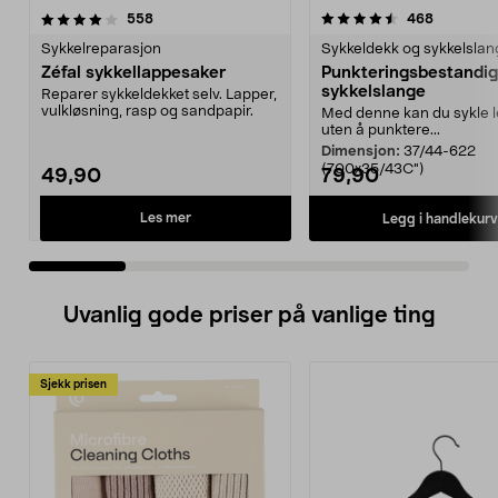
4.5 av 5 stjerner
anmeldelser
4.5 av 5 stjerner
anmeldels
558
468
Sykkelreparasjon
Sykkeldekk og sykkelslan
Zéfal sykkellappesaker
Punkteringsbestandig
sykkelslange
Reparer sykkeldekket selv. Lapper,
vulkløsning, rasp og sandpapir.
Med denne kan du sykle 
uten å punktere...
Dimensjon:
37/44-622
(700x35/43C")
49,90
79,90
Les mer
Legg i handlekurv
Uvanlig gode priser på vanlige ting
Sjekk prisen