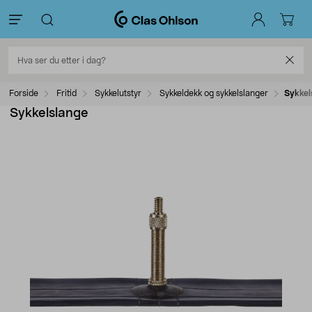
Forside
Fritid
Sykkelutstyr
Sykkeldekk og sykkelslanger
Sykkel
Sykkelslange