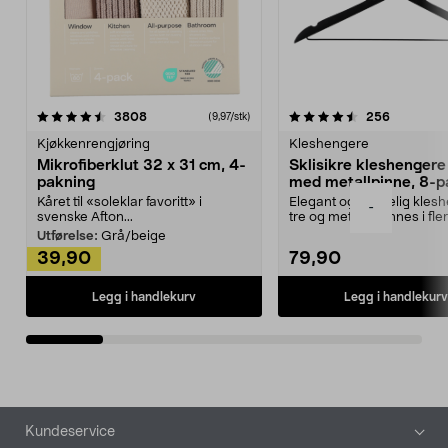
4.5av 5 stjerner
anmeldelser
4.5av 5 stjerner
anmeldels
3808
256
(9,97/stk)
Kjøkkenrengjøring
Kleshengere
Mikrofiberklut 32 x 31 cm, 4-
Sklisikre kleshengere 
pakning
med metallpinne, 8-p
Kåret til «soleklar favoritt» i
Elegant og skikkelig kles
-
svenske Afton...
tre og metall – finnes i fle
Kleshe...
Utførelse:
Grå/beige
39,90
79,90
Legg i handlekurv
Legg i handlekurv
Bunntekst
Kundeservice