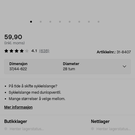
59,90
(inkl. moms)
4.1
(
638
)
Artikkelnr.:
31-8407
Select
Dimensjon
Diameter
variant
37/44-622
28 tum
På tide å skifte sykkelslange?
Sykkelslange med dunlopventil.
Mange størrelser å velge mellom.
Mer informasjon
Butikklager
Nettlager
Henter lagerstatus...
Henter lagerstatus...