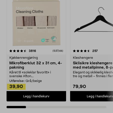
4.5av 5 stjerner
anmeldelser
4.5av 5 stjerner
anmeldels
3816
257
(9,97/stk)
Kjøkkenrengjøring
Kleshengere
Mikrofiberklut 32 x 31 cm, 4-
Sklisikre kleshengere 
pakning
med metallpinne, 8-p
Kåret til «soleklar favoritt» i
Elegant og skikkelig kles
svenske Afton...
tre og metall – finnes i fle
Kleshe...
Utførelse:
Grå/beige
39,90
79,90
Legg i handlekurv
Legg i handlekurv