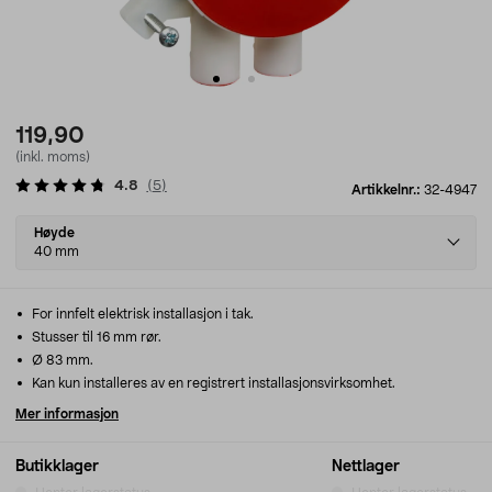
119,90
(inkl. moms)
4.8
(
5
)
Artikkelnr.:
32-4947
Select
Høyde
variant
40 mm
For innfelt elektrisk installasjon i tak.
Stusser til 16 mm rør.
Ø 83 mm.
Kan kun installeres av en registrert installasjonsvirksomhet.
Mer informasjon
Butikklager
Nettlager