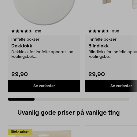
4.5 av 5 stjerner
anmeldelser
4.5 av 5 stjerner
anmeldels
218
398
Innfelte bokser
Innfelte bokser
Dekklokk
Blindlokk
Dekklokk for innfelte apparat- og
Blindlokk for innfelte app
koblingsbok...
koblingsbo...
29,90
29,90
Se varianter
Se varianter
Uvanlig gode priser på vanlige ting
Sjekk prisen