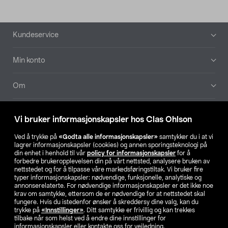
Bunntekst
Kundeservice
Min konto
Om
Aktuelt
Vi bruker informasjonskapsler hos Clas Ohlson
Våre selskaper
Ved å trykke på
«Godta alle informasjonskapsler»
samtykker du i at vi
lagrer informasjonskapsler (cookies) og annen sporingsteknologi på
din enhet i henhold til vår
policy for informasjonskapsler
for å
Finn din butikk
forbedre brukeropplevelsen din på vårt nettsted, analysere bruken av
nettstedet og for å tilpasse våre markedsføringstiltak. Vi bruker fire
typer informasjonskapsler: nødvendige, funksjonelle, analytiske og
annonserelaterte. For nødvendige informasjonskapsler er det ikke noe
SE
NO
FI
krav om samtykke, ettersom de er nødvendige for at nettstedet skal
fungere. Hvis du istedenfor ønsker å skreddersy dine valg, kan du
trykke på
«Innstillinger»
. Ditt samtykke er frivillig og kan trekkes
tilbake når som helst ved å endre dine innstillinger for
informasjonskapsler eller kontakte oss for veiledning.