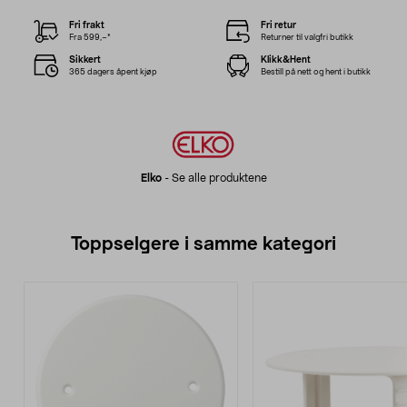
Fri frakt
Fri retur
Fra 599,–*
Returner til valgfri butikk
Sikkert
Klikk&Hent
365 dagers åpent kjøp
Bestill på nett og hent i butikk
Elko
-
Se alle produktene
Toppselgere i samme kategori