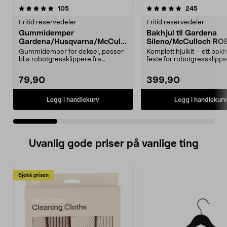
5.0 av 5 stjerner
anmeldelser
4.5 av 5 stjerner
anmeldels
105
245
Fritid reservedeler
Fritid reservedeler
Gummidemper
Bakhjul til Gardena
Gardena/Husqvarna/McCullo
Sileno/McCulloch RO
ch/Flymo
Easilife
Gummidemper for deksel, passer
Komplett hjulkit – ett bak
bl.a robotgressklippere fra
feste for robotgressklippe
Gardena, Flymo og McC...
Bakhjul – reserv...
79,90
399,90
Legg i handlekurv
Legg i handlekurv
Uvanlig gode priser på vanlige ting
Sjekk prisen