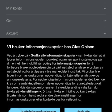
Min konto
Om
Aktuelt
Våre selskaper
Vi bruker informasjonskapsler hos Clas Ohlson
Ved å trykke på
«Godta alle informasjonskapsler»
samtykker du i at vi
Finn din butikk
lagrer informasjonskapsler (cookies) og annen sporingsteknologi på
din enhet i henhold til vår
policy for informasjonskapsler
for å
forbedre brukeropplevelsen din på vårt nettsted, analysere bruken av
SE
NO
FI
nettstedet og for å tilpasse våre markedsføringstiltak. Vi bruker fire
typer informasjonskapsler: nødvendige, funksjonelle, analytiske og
annonserelaterte. For nødvendige informasjonskapsler er det ikke noe
krav om samtykke, ettersom de er nødvendige for at nettstedet skal
fungere. Hvis du istedenfor ønsker å skreddersy dine valg, kan du
trykke på
«Innstillinger»
. Ditt samtykke er frivillig og kan trekkes
tilbake når som helst ved å endre dine innstillinger for
informasjonskapsler eller kontakte oss for veiledning.
Privacy statement
Medlemsvilkår
Kjøpsvilkår
For bedrifter
Endre til priser ekskl. moms
Produktet har utgått
Godta alle informasjonskapsler
Avvis alle