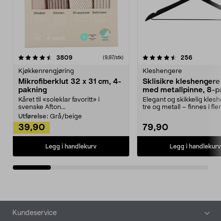
4.5av 5 stjerner
anmeldelser
4.5av 5 stjerner
anmeldels
3809
256
(9,97/stk)
Kjøkkenrengjøring
Kleshengere
Mikrofiberklut 32 x 31 cm, 4-
Sklisikre kleshengere 
pakning
med metallpinne, 8-p
Kåret til «soleklar favoritt» i
Elegant og skikkelig kles
svenske Afton...
tre og metall – finnes i fle
Kleshe...
Utførelse:
Grå/beige
39,90
79,90
Legg i handlekurv
Legg i handlekurv
Bunntekst
Kundeservice