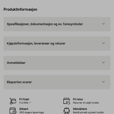
Produktinformasjon
Spesifikasjoner, dokumentasjon og ev. faresymboler
Kjøpsinformasjon, leveranser og returer
Anmeldelser
Eksperten svarer
Fri frakt
Fri retur
Fra 599,–*
Returner til valgfri butikk
Sikkert
Klikk&Hent
365 dagers åpent kjøp
Bestill på nett og hent i butikk