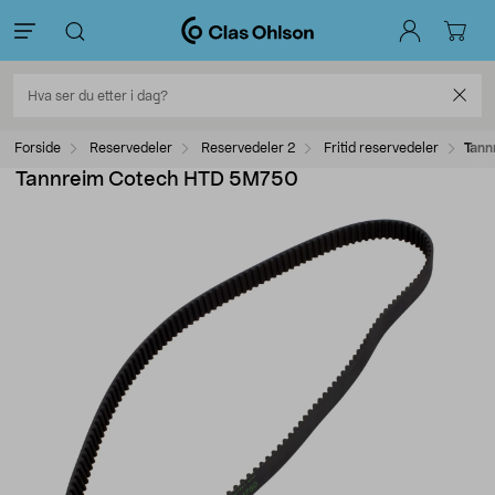
Forside
Reservedeler
Reservedeler 2
Fritid reservedeler
Tann
Tannreim Cotech HTD 5M750