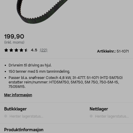
199,90
(inkl. moms)
4.5
(
22
)
Artikkelnr.:
51-1071
Drivreim til driving av hjul.
150 tenner med 5 mm tanninndeling.
Passer bl.a. snøfreser Cotech 4,8 kW, 31-4777. 51-1071 (HTD 5M750)
erstatter reim/nummer: HTD5M750, 5M750, 5M 750, 750-5M-15,
7505M15.
Mer informasjon
Butikklager
Nettlager
Henter lagerstatus...
Henter lagerstatus...
Produktinformasjon