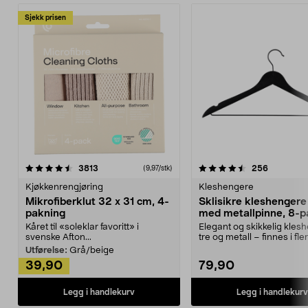
Sjekk prisen
4.5av 5 stjerner
anmeldelser
4.5av 5 stjerner
anmeldels
3813
256
(9,97/stk)
Kjøkkenrengjøring
Kleshengere
Mikrofiberklut 32 x 31 cm, 4-
Sklisikre kleshengere 
pakning
med metallpinne, 8-p
Kåret til «soleklar favoritt» i
Elegant og skikkelig kles
svenske Afton...
tre og metall – finnes i fle
Kleshe...
Utførelse:
Grå/beige
39,90
79,90
Legg i handlekurv
Legg i handlekurv