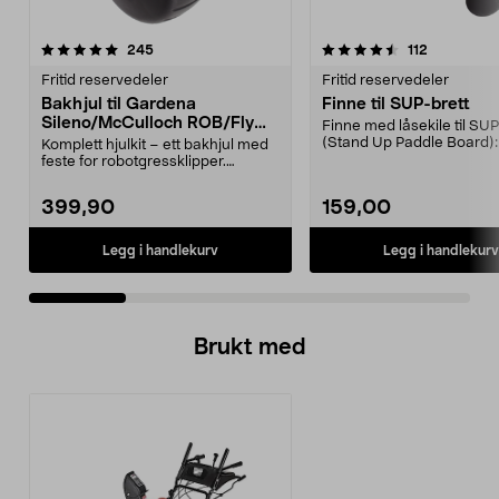
4.5 av 5 stjerner
anmeldelser
5.0 av 5 stjerner
anmeldelse
245
112
Fritid reservedeler
Fritid reservedeler
Bakhjul til Gardena
Finne til SUP-brett
Sileno/McCulloch ROB/Flymo
Finne med låsekile til SUP
Easilife
(Stand Up Paddle Board):
Komplett hjulkit – ett bakhjul med
974331-2059, E11 Pa...
feste for robotgressklipper.
Bakhjul – reserv...
399,90
159,00
Legg i handlekurv
Legg i handlekurv
Brukt med