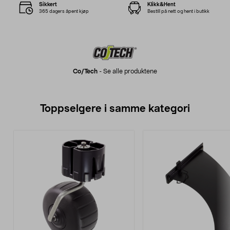
Sikkert
Klikk&Hent
365 dagers åpent kjøp
Bestill på nett og hent i butikk
Co/tech
-
Se alle produktene
Toppselgere i samme kategori