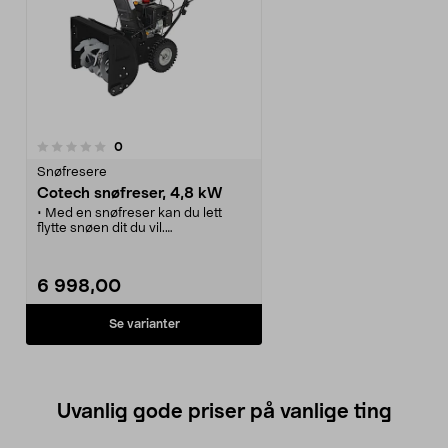
anmeldelser
0
Snøfresere
Cotech snøfreser, 4,8 kW
• Med en snøfreser kan du lett
flytte snøen dit du vil.
• God kapasitet med opptil 8
meters kastelengde.
• Friksjonsgir og drift på begge
6 998,00
hjulene - gode kjøreegenskaper.
• Bensindrevet 4-taktsmotor med
elstart og startsnor.
Se varianter
• Lykt til mørke vinterkvelder.
Uvanlig gode priser på vanlige ting