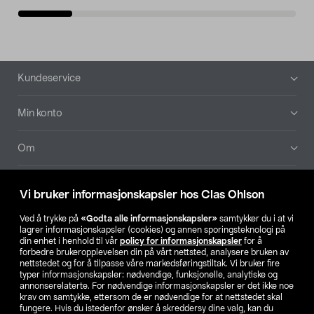
Bunntekst
Kundeservice
Min konto
Om
Aktuelt
Vi bruker informasjonskapsler hos Clas Ohlson
Våre selskaper
Ved å trykke på
«Godta alle informasjonskapsler»
samtykker du i at vi
lagrer informasjonskapsler (cookies) og annen sporingsteknologi på
din enhet i henhold til vår
policy for informasjonskapsler
for å
Finn din butikk
forbedre brukeropplevelsen din på vårt nettsted, analysere bruken av
nettstedet og for å tilpasse våre markedsføringstiltak. Vi bruker fire
typer informasjonskapsler: nødvendige, funksjonelle, analytiske og
annonserelaterte. For nødvendige informasjonskapsler er det ikke noe
SE
NO
FI
krav om samtykke, ettersom de er nødvendige for at nettstedet skal
fungere. Hvis du istedenfor ønsker å skreddersy dine valg, kan du