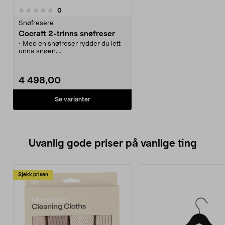
anmeldelser
0
Snøfresere
Cocraft 2-trinns snøfreser
• Med en snøfreser rydder du lett
unna snøen.
• Generøs kapasitet med opptil 8
meters kastlengd.
• Friksjonsgir og drift på begge
4 498,00
hjulene - gode kjøregenskaper.
• Bensindrevet 4-takts-motor med
trekksnor og primer.
Se varianter
Uvanlig gode priser på vanlige ting
Sjekk prisen