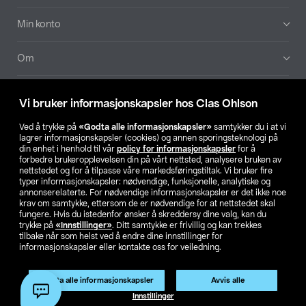
Min konto
Om
Aktuelt
Vi bruker informasjonskapsler hos Clas Ohlson
Våre selskaper
Ved å trykke på
«Godta alle informasjonskapsler»
samtykker du i at vi
lagrer informasjonskapsler (cookies) og annen sporingsteknologi på
din enhet i henhold til vår
policy for informasjonskapsler
for å
Finn din butikk
forbedre brukeropplevelsen din på vårt nettsted, analysere bruken av
nettstedet og for å tilpasse våre markedsføringstiltak. Vi bruker fire
typer informasjonskapsler: nødvendige, funksjonelle, analytiske og
annonserelaterte. For nødvendige informasjonskapsler er det ikke noe
SE
NO
FI
krav om samtykke, ettersom de er nødvendige for at nettstedet skal
fungere. Hvis du istedenfor ønsker å skreddersy dine valg, kan du
trykke på
«Innstillinger»
. Ditt samtykke er frivillig og kan trekkes
tilbake når som helst ved å endre dine innstillinger for
informasjonskapsler eller kontakte oss for veiledning.
Godta alle informasjonskapsler
Avvis alle
Privacy statement
Medlemsvilkår
Kjøpsvilkår
For bedrifter
Innstillinger
Endre til priser ekskl. moms