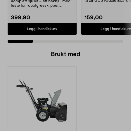
Easilife
(Stand Up Paddle Board):
Komplett hjulkit – ett bakhjul med
974331-2059, E11 Pa...
feste for robotgressklipper.
Bakhjul – reserv...
399,90
159,00
Legg i handlekurv
Legg i handlekurv
Brukt med