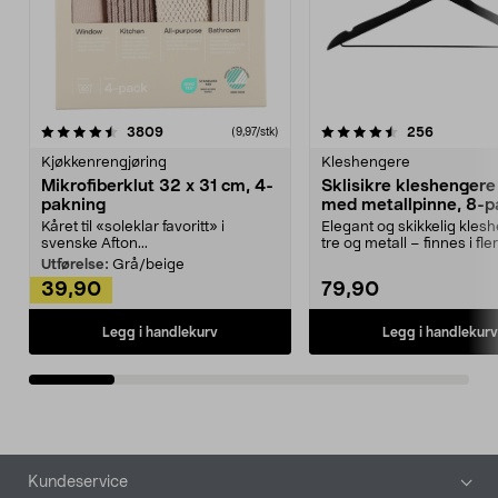
4.5av 5 stjerner
anmeldelser
4.5av 5 stjerner
anmeldels
3809
256
(9,97/stk)
Kjøkkenrengjøring
Kleshengere
Mikrofiberklut 32 x 31 cm, 4-
Sklisikre kleshengere 
pakning
med metallpinne, 8-p
Kåret til «soleklar favoritt» i
Elegant og skikkelig kles
svenske Afton...
tre og metall – finnes i fle
Kleshe...
Utførelse:
Grå/beige
39,90
79,90
Legg i handlekurv
Legg i handlekurv
Bunntekst
Kundeservice