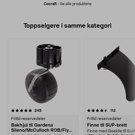
Cocraft
-
Se alle produktene
Toppselgere i samme kategori
4.5 av 5 stjerner
anmeldelser
5.0 av 5 stjerner
anmeldelse
245
112
Fritid reservedeler
Fritid reservedeler
Bakhjul til Gardena
Finne til SUP-brett
Sileno/McCulloch ROB/Flymo
Finne med låsekile til SUP