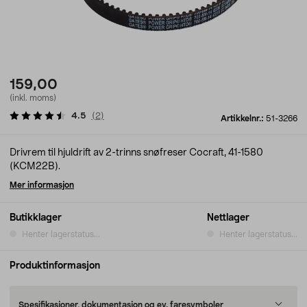
159,00
(inkl. moms)
4.5
(
2
)
Artikkelnr.:
51-3266
Drivrem til hjuldrift av 2-trinns snøfreser Cocraft, 41-1580
(KCM22B).
Mer informasjon
Butikklager
Nettlager
Henter lagerstatus...
Henter lagerstatus...
Produktinformasjon
Spesifikasjoner, dokumentasjon og ev. faresymboler