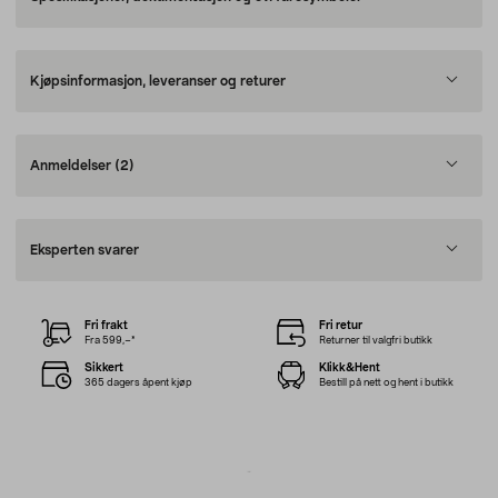
Kjøpsinformasjon, leveranser og returer
Anmeldelser
(2)
Eksperten svarer
Fri frakt
Fri retur
Fra 599,–*
Returner til valgfri butikk
Sikkert
Klikk&Hent
365 dagers åpent kjøp
Bestill på nett og hent i butikk