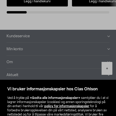
Legg i handlekurv
Legg i handlekurv
Bunntekst
Kundeservice
Min konto
Om
Product
+
quantity
Aktuelt
Våre selskaper
Vi bruker informasjonskapsler hos Clas Ohlson
Ved å trykke på
«Godta alle informasjonskapsler»
samtykker du i at vi
Finn din butikk
lagrer informasjonskapsler (cookies) og annen sporingsteknologi på
din enhet i henhold til vår
policy for informasjonskapsler
for å
forbedre brukeropplevelsen din på vårt nettsted, analysere bruken av
SE
NO
FI
nettstedet og for å tilpasse våre markedsføringstiltak. Vi bruker fire