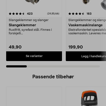
4.5 av 5 stjerner
anmeldelser
4.0 av 5 stjerner
anmeldels
423
163
(24,95/stk)
Slangeklemmer og slanger
Slangeklemmer og slang
Slangeklemmer
Vaskemaskinslange
Rustfritt, syrefast stål. Finnes i
Ekstraforsterket spesialsla
forskjelli...
vaskemaskin. Leveres m
fiberpakning og e...
49,90
199,90
Se varianter
Legg i handlekurv
Passende tilbehør