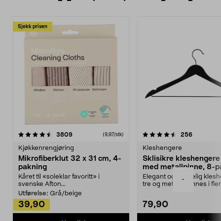
Sjekk prisen
4.5av 5 stjerner
anmeldelser
4.5av 5 stjerner
anmeldels
3809
256
(9,97/stk)
Kjøkkenrengjøring
Kleshengere
Mikrofiberklut 32 x 31 cm, 4-
Sklisikre kleshengere 
pakning
med metallpinne, 8-p
Kåret til «soleklar favoritt» i
Elegant og skikkelig kles
-
svenske Afton...
tre og metall – finnes i fle
Kleshe...
Utførelse:
Grå/beige
39,90
79,90