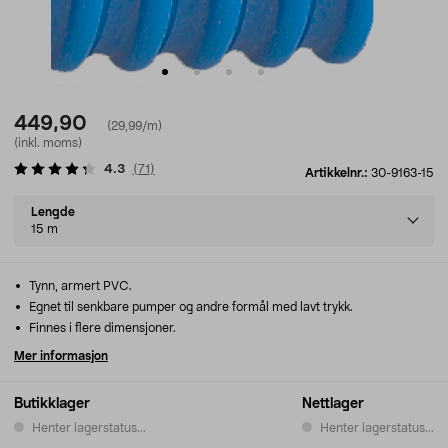
449,90
(29,99/m)
(inkl. moms)
4.3
(
71
)
Artikkelnr.:
30-9163-15
Select
Lengde
variant
15 m
Tynn, armert PVC.
Egnet til senkbare pumper og andre formål med lavt trykk.
Finnes i flere dimensjoner.
Mer informasjon
Butikklager
Nettlager
Henter lagerstatus...
Henter lagerstatus...