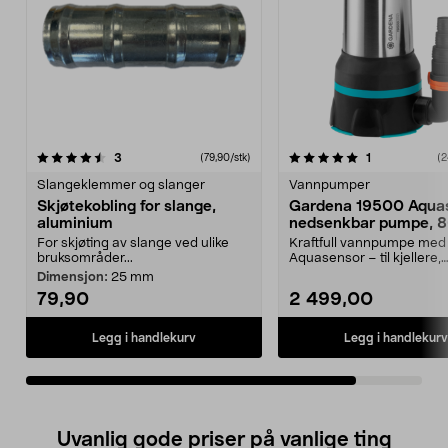
5.0av 5 stjerner
anmeldelser
anmeldelser
3
1
(79,90/stk)
(2
Slangeklemmer og slanger
Vannpumper
Skjøtekobling for slange,
Gardena 19500 Aqua
aluminium
nedsenkbar pumpe, 
For skjøting av slange ved ulike
Kraftfull vannpumpe med
bruksområder...
Aquasensor – til kjellere,
bassenger eller grøfter. ...
Dimensjon:
25 mm
79,90
2 499,00
Legg i handlekurv
Legg i handlekurv
Uvanlig gode priser på vanlige ting