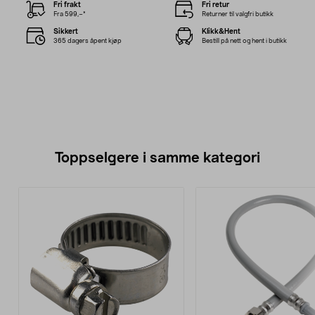
Fri frakt
Fri retur
Fra 599,–*
Returner til valgfri butikk
Sikkert
Klikk&Hent
365 dagers åpent kjøp
Bestill på nett og hent i butikk
Toppselgere i samme kategori