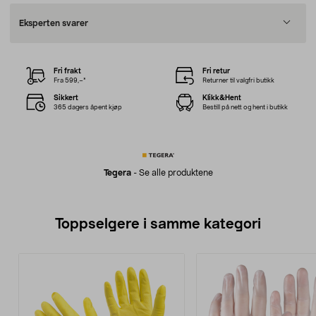
Eksperten svarer
Fri frakt
Fri retur
Fra 599,–*
Returner til valgfri butikk
Sikkert
Klikk&Hent
365 dagers åpent kjøp
Bestill på nett og hent i butikk
Tegera
-
Se alle produktene
Toppselgere i samme kategori