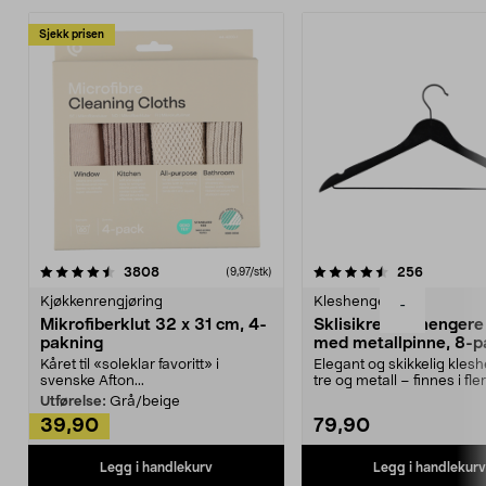
Sjekk prisen
4.5av 5 stjerner
anmeldelser
4.5av 5 stjerner
anmeldels
3808
256
(9,97/stk)
Kjøkkenrengjøring
Kleshengere
-
Mikrofiberklut 32 x 31 cm, 4-
Sklisikre kleshengere 
pakning
med metallpinne, 8-p
Kåret til «soleklar favoritt» i
Elegant og skikkelig kles
svenske Afton...
tre og metall – finnes i fle
Kleshe...
Utførelse:
Grå/beige
39,90
79,90
Legg i handlekurv
Legg i handlekurv