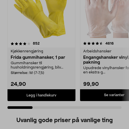
4.5 av 5 stjerner
anmeldelser
4.5 av 5 stjerner
anmeldel
852
4616
Kjøkkenrengjøring
Arbeidshansker
Frida gummihansker, 1 par
Engangshansker vinyl
pakning
Gummihansker til
husholdningsrengjøring, bilv...
Upudrede vinylhansker fo
en ekstra g...
Størrelse:
M (7-7,5)
24,90
99,90
Se varianter
Legg i handlekurv
Uvanlig gode priser på vanlige ting