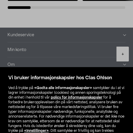
Bunntekst
Kundeservice
Min konto
Product
+
quantity
Om
Vi bruker informasjonskapsler hos Clas Ohlson
Aktuelt
Ved å trykke på
«Godta alle informasjonskapsler»
samtykker du i at vi
lagrer informasjonskapsler (cookies) og annen sporingsteknologi på
Våre selskaper
din enhet i henhold til vår
policy for informasjonskapsler
for å
forbedre brukeropplevelsen din på vårt nettsted, analysere bruken av
nettstedet og for å tilpasse våre markedsføringstiltak. Vi bruker fire
Finn din butikk
typer informasjonskapsler: nødvendige, funksjonelle, analytiske og
annonserelaterte. For nødvendige informasjonskapsler er det ikke noe
krav om samtykke, ettersom de er nødvendige for at nettstedet skal
SE
NO
FI
fungere. Hvis du istedenfor ønsker å skreddersy dine valg, kan du
trykke på
«Innstillinger»
. Ditt samtykke er frivillig og kan trekkes