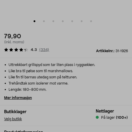
79,90
(inkl. moms)
4.3
(
334
)
Artikkelnr.:
31-1926
Uttrekkbart grillspyd som tar liten plass i ryggsekken.
Like bra til pølse som til marshmallows.
Like fin til barnas utedag som på teltturen.
Trehåndtak som isolerer mot varme.
Lengde: 180–800 mm.
Mer informasjon
Nettlager
Butikklager
På lager
(100+)
Velg butikk