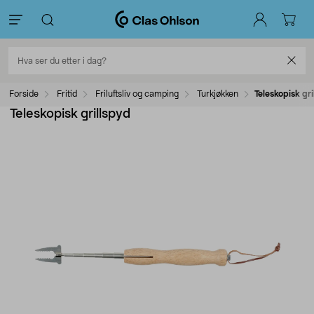
Forside
Fritid
Friluftsliv og camping
Turkjøkken
Teleskopisk gri
Teleskopisk grillspyd