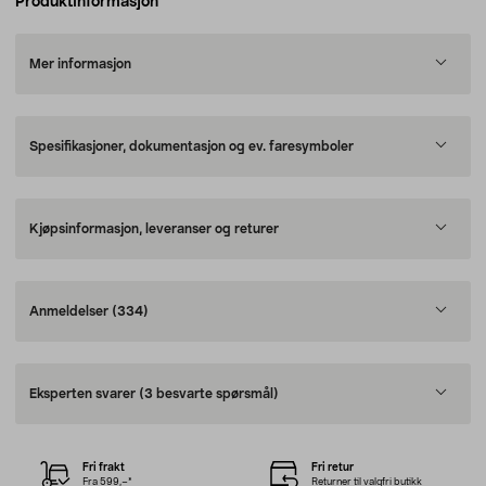
Produktinformasjon
Mer informasjon
Spesifikasjoner, dokumentasjon og ev. faresymboler
Kjøpsinformasjon, leveranser og returer
Anmeldelser
(334)
Eksperten svarer
(3 besvarte spørsmål)
Fri frakt
Fri retur
Fra 599,–*
Returner til valgfri butikk