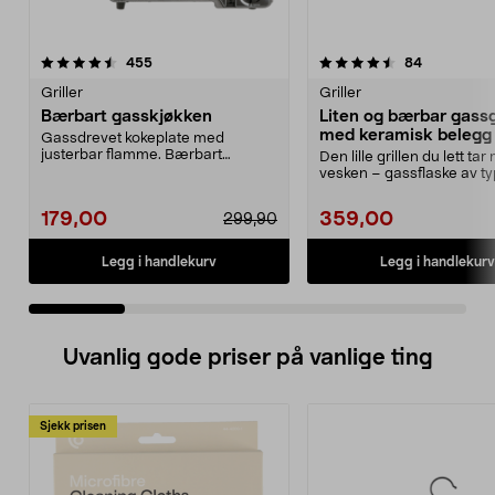
4.5 av 5 stjerner
anmeldelser
4.5 av 5 stjerner
anmeldelse
455
84
Griller
Griller
Bærbart gasskjøkken
Liten og bærbar gassgr
med keramisk belegg
Gassdrevet kokeplate med
justerbar flamme. Bærbart
Den lille grillen du lett tar
gasskjøkken for matlaging ute...
vesken – gassflaske av t
MSF-1A selges s...
179,00
359,00
299,90
Legg i handlekurv
Legg i handlekurv
Uvanlig gode priser på vanlige ting
Sjekk prisen