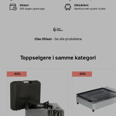
Sikkert
Klikk&Hent
365 dagers åpent kjøp
Bestill på nett og hent i butikk
Clas Ohlson
-
Se alle produktene
Toppselgere i samme kategori
-40%
-40%