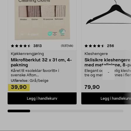
4.5av 5 stjerner
anmeldelser
4.5av 5 stjerner
anmeldels
3813
256
(9,97/stk)
Kjøkkenrengjøring
Kleshengere
Mikrofiberklut 32 x 31 cm, 4-
Sklisikre kleshengere 
pakning
med metallpinne, 8-p
Kåret til «soleklar favoritt» i
Elegant og skikkelig kles
-
svenske Afton...
tre og metall – finnes i fle
Kleshe...
Utførelse:
Grå/beige
39,90
79,90
Legg i handlekurv
Legg i handlekurv