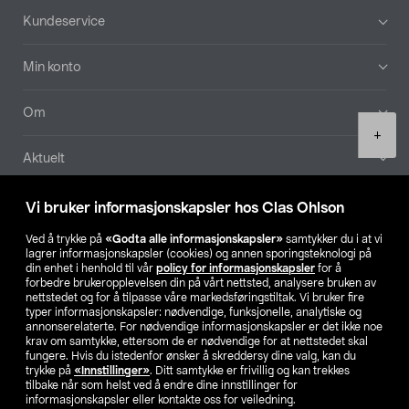
Bunntekst
Kundeservice
Min konto
Om
Product
+
quantity
Aktuelt
Våre selskaper
Vi bruker informasjonskapsler hos Clas Ohlson
Ved å trykke på
«Godta alle informasjonskapsler»
samtykker du i at vi
Finn din butikk
lagrer informasjonskapsler (cookies) og annen sporingsteknologi på
din enhet i henhold til vår
policy for informasjonskapsler
for å
forbedre brukeropplevelsen din på vårt nettsted, analysere bruken av
SE
NO
FI
nettstedet og for å tilpasse våre markedsføringstiltak. Vi bruker fire
typer informasjonskapsler: nødvendige, funksjonelle, analytiske og
annonserelaterte. For nødvendige informasjonskapsler er det ikke noe
krav om samtykke, ettersom de er nødvendige for at nettstedet skal
fungere. Hvis du istedenfor ønsker å skreddersy dine valg, kan du
trykke på
«Innstillinger»
. Ditt samtykke er frivillig og kan trekkes
tilbake når som helst ved å endre dine innstillinger for
informasjonskapsler eller kontakte oss for veiledning.