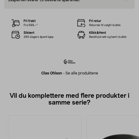
Eksperten svarer
(3 besvarte spørsmål)
Fri frakt
Fri retur
Fra 599,–*
Returner til valgfri butikk
Sikkert
Klikk&Hent
365 dagers åpent kjøp
Bestill på nett og hent i butikk
Clas Ohlson
-
Se alle produktene
Vil du komplettere med flere produkter i
samme serie?