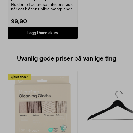
10-pakning
Holder telt og presenninger stødig
når det blåser. Solide markpinner
for midlert...
99,90
Legg i handlekurv
Uvanlig gode priser på vanlige ting
Sjekk prisen