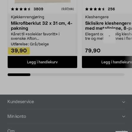
4.5av 5 stjerner
anmeldelser
4.5av 5 stjerner
anmeldels
3809
256
(9,97/stk)
Kjøkkenrengjøring
Kleshengere
Mikrofiberklut 32 x 31 cm, 4-
Sklisikre kleshengere 
pakning
med metallpinne, 8-p
Kåret til «soleklar favoritt» i
Elegant og skikkelig kles
-
svenske Afton...
tre og metall – finnes i fle
Kleshe...
Utførelse:
Grå/beige
39,90
79,90
Legg i handlekurv
Legg i handlekurv
Bunntekst
Kundeservice
Min konto
Om