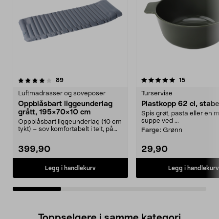
5.0av 5 stjerner
anmeldelser
4.5av 5 stjerner
anmeldelse
89
15
Luftmadrasser og soveposer
Turservise
Oppblåsbart liggeunderlag
Plastkopp 62 cl, stab
grått, 195×70×10 cm
Spis grøt, pasta eller en
suppe ved ...
Oppblåsbart liggeunderlag (10 cm
tykt) – sov komfortabelt i telt, på
Farge:
Grønn
leir m.m. L...
399,90
29,90
Legg i handlekurv
Legg i handlekurv
Toppselgere i samme kategori