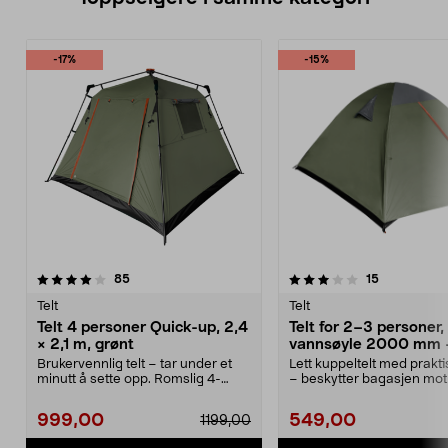
-17%
-15%
3.0 av 5 stjerner
anmeldelser
4.0 av 5 stjerner
anmeldelse
85
15
Telt
Telt
Telt 4 personer Quick-up, 2,4
Telt for 2–3 personer,
× 2,1 m, grønt
vannsøyle 2000 mm 
camping, fottur
Brukervennlig telt – tar under et
Lett kuppeltelt med praktis
minutt å sette opp. Romslig 4-
– beskytter bagasjen mot
mannstelt med 16...
Telt for 2–3...
999,00
549,00
1199,00