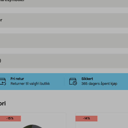
 faresymboler
er
)
Fri retur
Sikkert
Returner til valgfri butikk
365 dagers åpent kjøp
ri
-15%
-14%