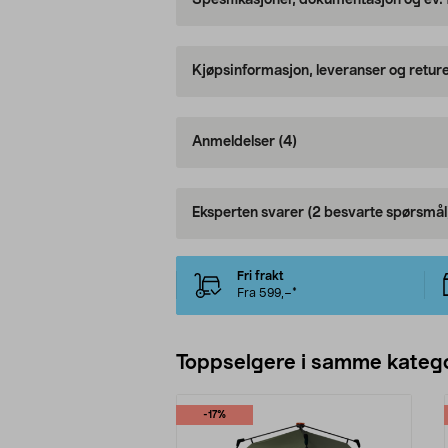
Spesifikasjoner, dokumentasjon og ev.
Kjøpsinformasjon, leveranser og retur
Anmeldelser
(4)
Eksperten svarer
(2 besvarte spørsmål
Fri frakt
Fra 599,–*
Toppselgere i samme katego
-17%