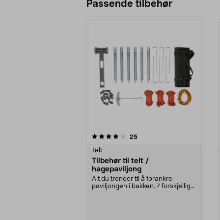
Passende tilbehør
0av 5 stjerner
4.5av 5 stjerner
anmeldelser
25
Telt
Tilbehør til telt /
hagepaviljong
Alt du trenger til å forankre
paviljongen i bakken. 7 forskjellige
tilbehør for ...