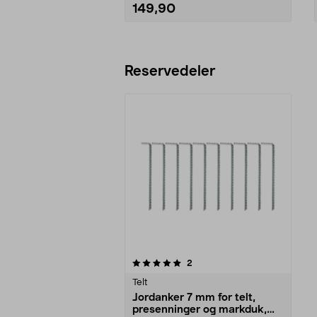
149,90
Legg i handlekurv
Reservedeler
0av 5 stjerner
anmeldelser
2
Telt
Jordanker 7 mm for telt,
presenninger og markduk,