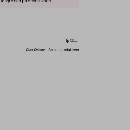
 lengre ned på denne siden.
Clas Ohlson
-
Se alle produktene