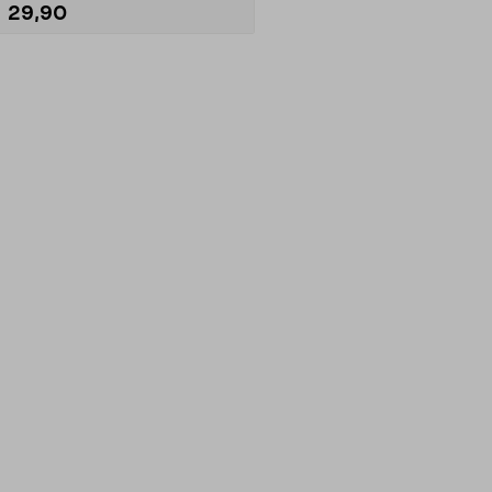
29,90
Legg i handlekurv