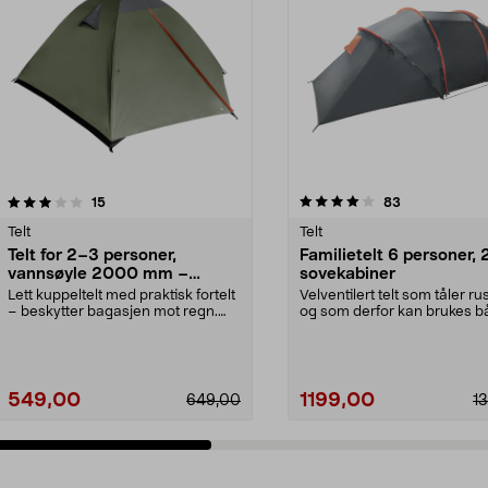
4.0 av 5 stjerner
anmeldelser
4.5 av 5 stjerner
anmeldelser
15
83
Telt
Telt
Telt for 2–3 personer,
Familietelt 6 personer, 
vannsøyle 2000 mm –
sovekabiner
camping, fottur
Lett kuppeltelt med praktisk fortelt
Velventilert telt som tåler r
– beskytter bagasjen mot regn.
og som derfor kan brukes 
Telt for 2–3...
vår, sommer o...
549,00
1199,00
649,00
1