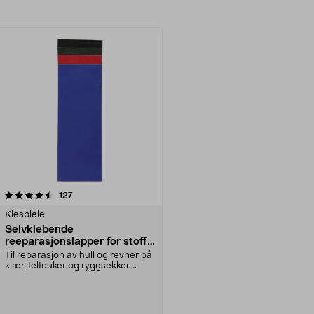
anmeldelser
127
Klespleie
Selvklebende
reeparasjonslapper for stoff,
4-pakning
Til reparasjon av hull og revner på
klær, teltduker og ryggsekker.
Selvheftende ...