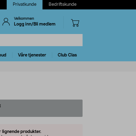
Privatkunde
Bedriftskunde
Velkommen
Logg inn/Bli medlem
bud
Våre tjenester
Club Clas
t
er
lignende produkter.