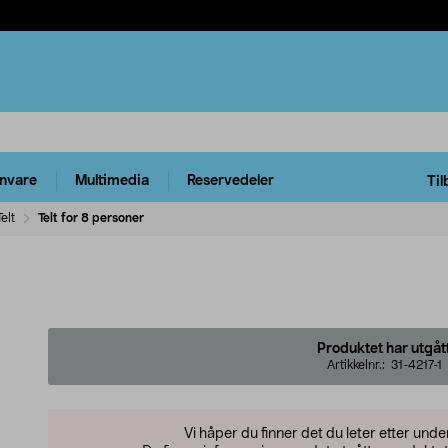
rnvare
Multimedia
Reservedeler
Til
Telt
Telt for 8 personer
Produktet har utgåt
Artikkelnr.:
31-4217-1
Vi håper du finner det du leter etter und