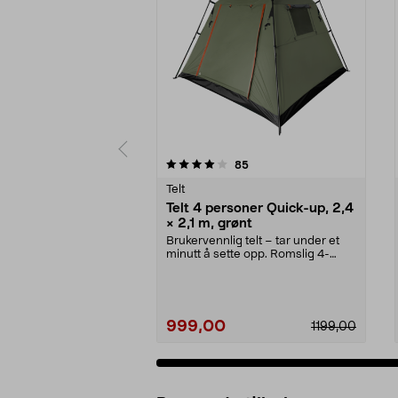
0 av 5 stjerner
3.0 av 5 stjerner
anmeldelser
85
Telt
Telt 4 personer Quick-up, 2,4
× 2,1 m, grønt
Brukervennlig telt – tar under et
minutt å sette opp. Romslig 4-
mannstelt med 16...
999,00
1199,00