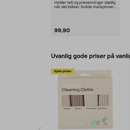
10-pakning
Holder telt og presenninger stødig
når det blåser. Solide markpinner
for midlert...
99,90
Legg i handlekurv
Uvanlig gode priser på vanli
Sjekk prisen