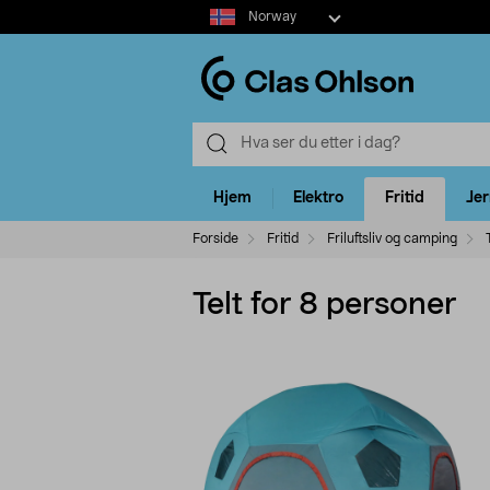
Select
Norway
market
Hjem
Elektro
Fritid
Je
Forside
Fritid
Friluftsliv og camping
Telt for 8 personer