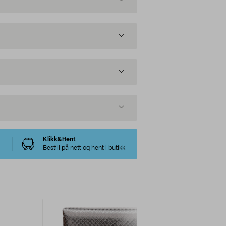
Klikk&Hent
Bestill på nett og hent i butikk