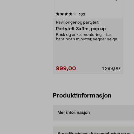
0av 5 stjerner
anmeldelser
189
Paviljonger og partytelt
Partytelt 3x3m, pop up
Rask og enkel montering – tar
bare noen minutter, vegger selges
separat. Rimelig...
999,00
1 299,00
Legg i handlekurv
Produktinformasjon
Mer informasjon