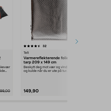
4.5 av 5 stjerner
anmeldelser
5.0
32
2
Telt
Telt
2
Varmereflekterende folie/
Hengekøye
tarp 209 x 149 cm
myggnettin
uskevær
Beskytt deg mot vær og vind, regn
For myggfrie 
både
og kulde når du er ute på tur.
himmel. Hen
Presenning – sp...
myggnett – til
149,90
699,00
399,00