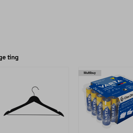
ge ting
Multibuy