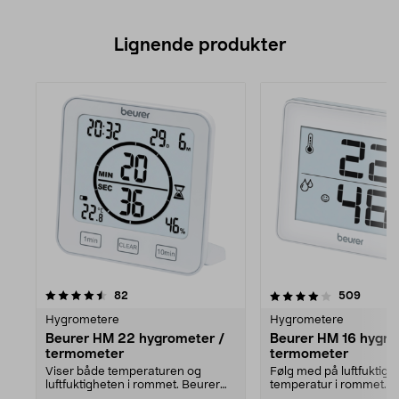
Lignende produkter
4.0av 5 stjerner
anmeldelser
3.5av 5 stjerner
anmeld
82
509
Hygrometere
Hygrometere
Beurer HM 22 hygrometer /
Beurer HM 16 hygro
termometer
termometer
Viser både temperaturen og
Følg med på luftfuktigh
luftfuktigheten i rommet. Beurer
temperatur i rommet. 
HM 22 hygrometer – f...
16 hygrometer med sm..