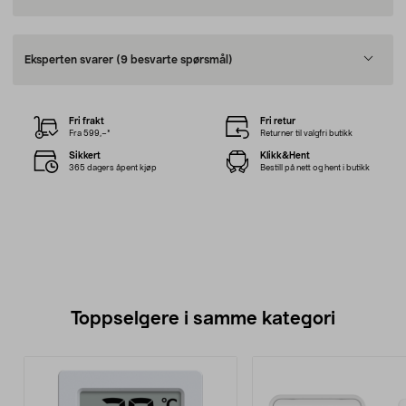
Eksperten svarer
(9 besvarte spørsmål)
Fri frakt
Fri retur
Fra 599,–*
Returner til valgfri butikk
Sikkert
Klikk&Hent
365 dagers åpent kjøp
Bestill på nett og hent i butikk
Toppselgere i samme kategori