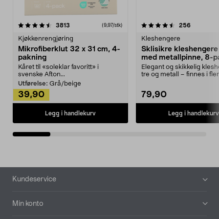
4.5av 5 stjerner
anmeldelser
4.5av 5 stjerner
anmeldels
3813
256
(9,97/stk)
Kjøkkenrengjøring
Kleshengere
Mikrofiberklut 32 x 31 cm, 4-
Sklisikre kleshengere 
pakning
med metallpinne, 8-p
Kåret til «soleklar favoritt» i
Elegant og skikkelig kles
svenske Afton...
tre og metall – finnes i fle
Kleshe...
Utførelse:
Grå/beige
39,90
79,90
Legg i handlekurv
Legg i handlekurv
Bunntekst
Kundeservice
Min konto