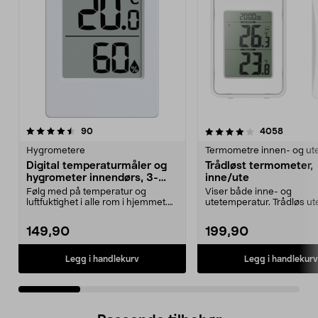
4.0 av 5 stjerner
anmeldelser
4.5 av 5 stjerner
anmelde
90
4058
Hygrometere
Termometre innen- og ut
Digital temperaturmåler og
Trådløst termometer,
hygrometer innendørs, 3-
inne/ute
pakning
Følg med på temperatur og
Viser både inne- og
luftfuktighet i alle rom i hjemmet.
utetemperatur. Trådløs ut
Digitalt termomete...
du slipper å trekke kabel v.
149,90
199,90
Legg i handlekurv
Legg i handlekurv