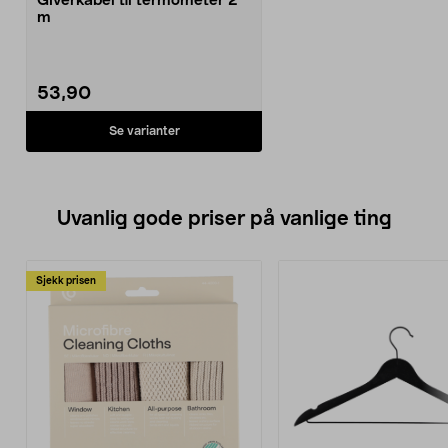
Giverkabel til termometer 2
m
53,90
Se varianter
Uvanlig gode priser på vanlige ting
Sjekk prisen