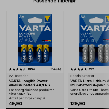
Passende tilbehør
4.5av 5 stjerner
anmeldelser
anmeldels
1694
277
(12,47/stk)
AA-batterier
Spesialbatterier
VARTA Longlife Power
VARTA Ultra Lithium
alkalisk batteri AA/LR6
litiumbatteri 4-pakni
For energislukende produkter –
Varta Ultra Lithium - batter
«bra kjøp» ifø...
energikrevende apparater
for digitalkam...
Antall per forpakning:
4
49,90
129,90