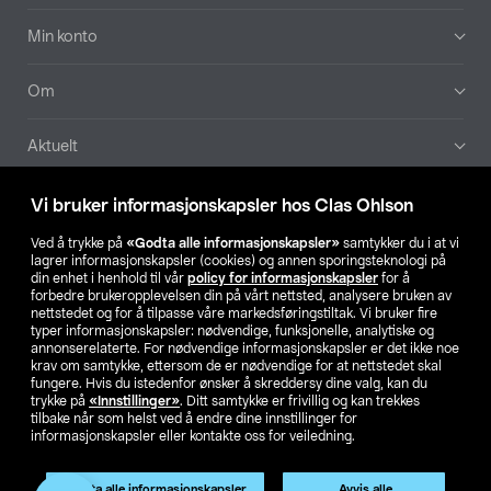
Min konto
Om
Aktuelt
Våre selskaper
Vi bruker informasjonskapsler hos Clas Ohlson
Ved å trykke på
«Godta alle informasjonskapsler»
samtykker du i at vi
Finn din butikk
lagrer informasjonskapsler (cookies) og annen sporingsteknologi på
din enhet i henhold til vår
policy for informasjonskapsler
for å
forbedre brukeropplevelsen din på vårt nettsted, analysere bruken av
SE
NO
FI
nettstedet og for å tilpasse våre markedsføringstiltak. Vi bruker fire
typer informasjonskapsler: nødvendige, funksjonelle, analytiske og
annonserelaterte. For nødvendige informasjonskapsler er det ikke noe
krav om samtykke, ettersom de er nødvendige for at nettstedet skal
fungere. Hvis du istedenfor ønsker å skreddersy dine valg, kan du
trykke på
«Innstillinger»
. Ditt samtykke er frivillig og kan trekkes
tilbake når som helst ved å endre dine innstillinger for
informasjonskapsler eller kontakte oss for veiledning.
Privacy statement
Medlemsvilkår
Kjøpsvilkår
For bedrifter
Endre til priser ekskl. moms
Produktet har utgått
Godta alle informasjonskapsler
Avvis alle