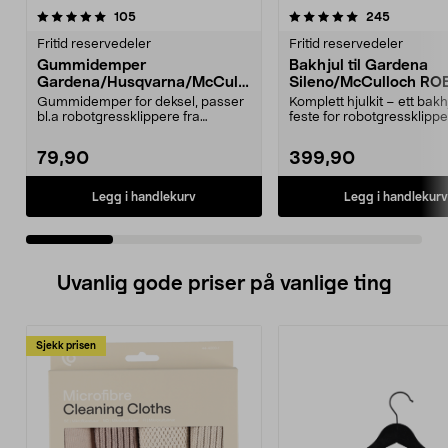
5.0 av 5 stjerner
anmeldelser
4.5 av 5 stjerner
anmeldels
105
245
Fritid reservedeler
Fritid reservedeler
Gummidemper
Bakhjul til Gardena
Gardena/Husqvarna/McCullo
Sileno/McCulloch RO
ch/Flymo
Easilife
Gummidemper for deksel, passer
Komplett hjulkit – ett bak
bl.a robotgressklippere fra
feste for robotgressklippe
Gardena, Flymo og McC...
Bakhjul – reserv...
79,90
399,90
Legg i handlekurv
Legg i handlekurv
Uvanlig gode priser på vanlige ting
Sjekk prisen