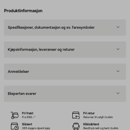
Produktinformasjon
Spesifikasjoner, dokumentasjon og ev. faresymboler
Kjøpsinformasjon, leveranser og returer
Anmeldelser
Eksperten svarer
Fri frakt
Fri retur
Fra 599,–*
Returner til valgfri butikk
Sikkert
Klikk&Hent
365 dagers åpent kjøp
Bestill på nett og hent i butikk