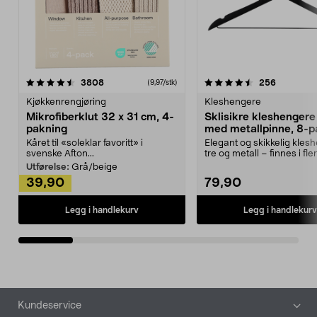
4.5av 5 stjerner
anmeldelser
4.5av 5 stjerner
anmeldels
3808
256
(9,97/stk)
Kjøkkenrengjøring
Kleshengere
Mikrofiberklut 32 x 31 cm, 4-
Sklisikre kleshengere 
pakning
med metallpinne, 8-p
Kåret til «soleklar favoritt» i
Elegant og skikkelig kles
svenske Afton...
tre og metall – finnes i fle
Kleshe...
Utførelse:
Grå/beige
39,90
79,90
Legg i handlekurv
Legg i handlekurv
Bunntekst
Kundeservice