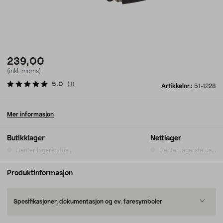
239,00
(inkl. moms)
5.0
(
1
)
Artikkelnr.:
51-1228
Mer informasjon
Butikklager
Nettlager
Henter lagerstatus...
Henter lagerstatus...
Produktinformasjon
Spesifikasjoner, dokumentasjon og ev. faresymboler