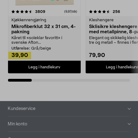
4.5av 5 stjerner
anmeldelser
4.5av 5 stjerner
anmeldels
3809
256
(9,97/stk)
Kjøkkenrengjøring
Kleshengere
Mikrofiberklut 32 x 31 cm, 4-
Sklisikre kleshengere 
pakning
med metallpinne, 8-p
Kåret til «soleklar favoritt» i
Elegant og skikkelig kles
svenske Afton...
tre og metall – finnes i fle
Kleshe...
Utførelse:
Grå/beige
39,90
79,90
Legg i handlekurv
Legg i handlekurv
Bunntekst
Kundeservice
Min konto