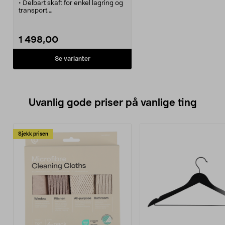
• Delbart skaft for enkel lagring og
transport.
• Primer for lettere start.
• Dobbeltsele.
• 230 mm klinge.
1 498,00
• Trimmerhode med
halvautomatisk trådmating.
Se varianter
Uvanlig gode priser på vanlige ting
Sjekk prisen