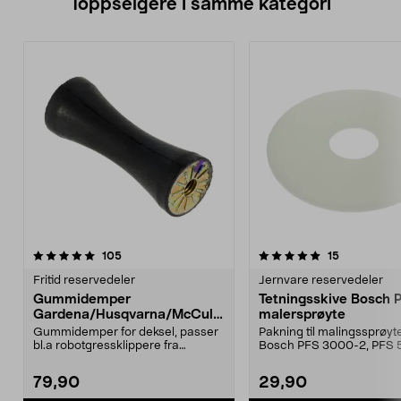
Toppselgere i samme kategori
5.0 av 5 stjerner
anmeldelser
4.5 av 5 stjerner
anmeldelse
105
15
Fritid reservedeler
Jernvare reservedeler
Gummidemper
Tetningsskive Bosch 
Gardena/Husqvarna/McCullo
malersprøyte
ch/Flymo
Gummidemper for deksel, passer
Pakning til malingssprøyt
bl.a robotgressklippere fra
Bosch PFS 3000-2, PFS 
Gardena, Flymo og McC...
og PFS 7000.
79,90
29,90