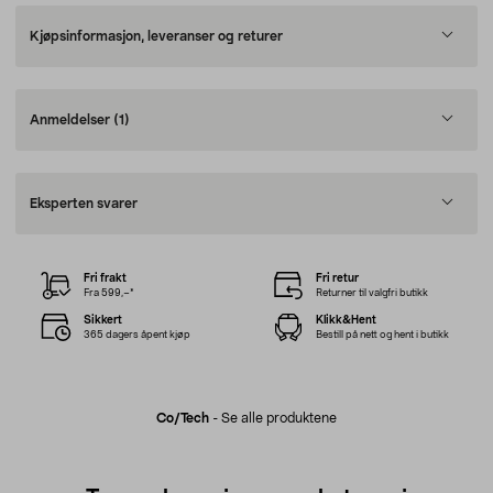
Kjøpsinformasjon, leveranser og returer
Anmeldelser
(1)
Eksperten svarer
Fri frakt
Fri retur
Fra 599,–*
Returner til valgfri butikk
Sikkert
Klikk&Hent
365 dagers åpent kjøp
Bestill på nett og hent i butikk
Co/tech
-
Se alle produktene