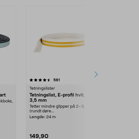
4.5 av 5 stjerner
anmeldelser
4.5
561
1
Tetningslister
Tetningslister
art
Tetningslist, E-profil hvit, 2–
Varmerefle
3,5 mm
isoleringsfo
akboks,
Tetter mindre glipper på 2–3,5 mm
Reduser varm
(rundt døre...
finnes i for...
Lengde:
24 m
Størrelse:
60 
149,90
99,90