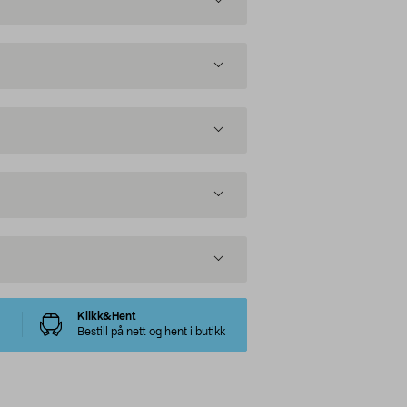
Klikk&Hent
Bestill på nett og hent i butikk