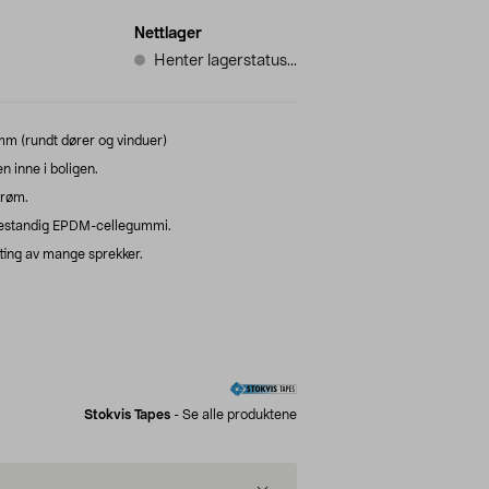
Nettlager
Henter lagerstatus...
mm (rundt dører og vinduer)
n inne i boligen.
trøm.
bestandig EPDM-cellegummi.
etting av mange sprekker.
Stokvis Tapes
-
Se alle produktene