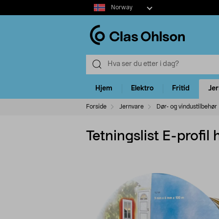
Select
Norway
market
Hjem
Elektro
Fritid
Je
Forside
Jernvare
Dør- og vindustilbehør
Tetningslist E-profil