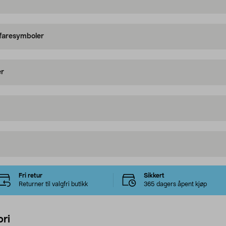
 faresymboler
er
Fri retur
Sikkert
Returner til valgfri butikk
365 dagers åpent kjøp
ri