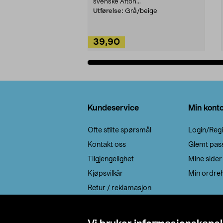
svenske Afton...
Utførelse:
Grå/beige
39,90
Legg i handlekurv
Bunntekst
Kundeservice
Min kont
Ofte stilte spørsmål
Login/Regi
Kontakt oss
Glemt pas
Tilgjengelighet
Mine sider
Kjøpsvilkår
Min ordreh
Retur / reklamasjon
EE-avfall
Cookie policy