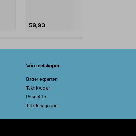
natron – til rengjøring både...
råvarer. Produ
brenner med e
59,90
69,90
Legg i handlekurv
Legg 
Våre selskaper
Batteriexperten
Teknikkdeler
PhoneLife
Teknikmagasinet