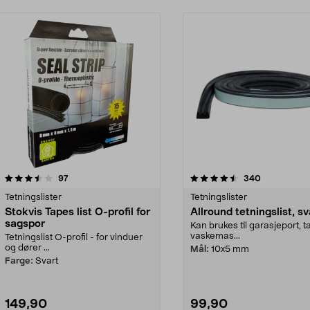
4.5 av 5 stjerner
anmeldelser
4.5 av 5 stjerner
anmeldelser
97
340
Tetningslister
Tetningslister
Stokvis Tapes list O-profil for
Allround tetningslist, sv
sagspor
Kan brukes til garasjeport, t
vaskemas...
Tetningslist O-profil - for vinduer
og dører ...
Mål:
10x5 mm
Farge:
Svart
149,90
99,90