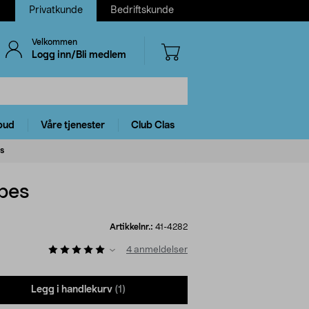
Privatkunde
Bedriftskunde
Velkommen
Logg inn/Bli medlem
bud
Våre tjenester
Club Clas
es
apes
Artikkelnr.:
41-4282
4
anmeldelser
Legg i handlekurv
(1)