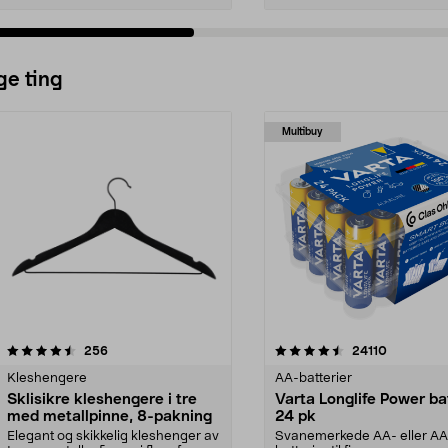
ge ting
Multibuy
4.5av 5 stjerner
anmeldelser
4.5av 5 stjerner
anmeldels
256
24110
Kleshengere
AA-batterier
Sklisikre kleshengere i tre
Varta Longlife Power ba
med metallpinne, 8-pakning
24 pk
Elegant og skikkelig kleshenger av
Svanemerkede AA- eller A