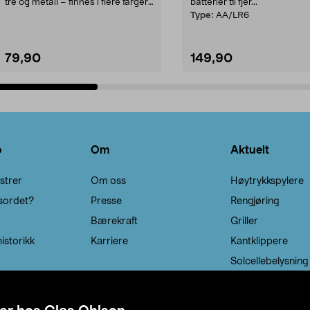
tre og metall – finnes i flere farger.
batterier til fjer...
Kleshe...
Type:
AA/LR6
79,90
149,90
Legg i handlekurv
Legg i handlekurv
o
Om
Aktuelt
strer
Om oss
Høytrykkspylere
sordet?
Presse
Rengjøring
Bærekraft
Griller
istorikk
Karriere
Kantklippere
Solcellebelysning