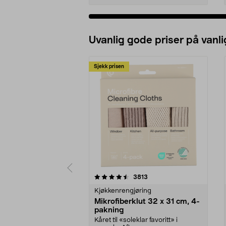
Uvanlig gode priser på vanli
Sjekk prisen
5av 5 stjerner
4.5av 5 stjerner
anmeldelser
3813
Kjøkkenrengjøring
Mikrofiberklut 32 x 31 cm, 4-
pakning
Kåret til «soleklar favoritt» i