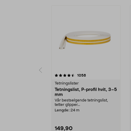
5 av 5 stjerner
3.5 av 5 stjerner
anmeldelser
1058
Tetningslister
Tetningslist, P-profil hvit, 3–5
mm
Vår bestselgende tetningslist,
tetter glipper...
Lengde:
24 m
149,90