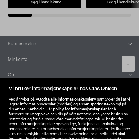
Legg i handlekurv
Legg i handlekurv
Bunntekst
Kundeservice
Min konto
Product
+
quantity
Om
Vi bruker informasjonskapsler hos Clas Ohlson
Aktuelt
Ved å trykke på
«Godta alle informasjonskapsler»
samtykker du i at vi
lagrer informasjonskapsler (cookies) og annen sporingsteknologi på
Våre selskaper
din enhet i henhold til vår
policy for informasjonskapsler
for å
forbedre brukeropplevelsen din på vårt nettsted, analysere bruken av
nettstedet og for å tilpasse våre markedsføringstiltak. Vi bruker fire
Finn din butikk
typer informasjonskapsler: nødvendige, funksjonelle, analytiske og
annonserelaterte. For nødvendige informasjonskapsler er det ikke noe
krav om samtykke, ettersom de er nødvendige for at nettstedet skal
SE
NO
FI