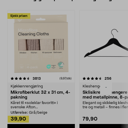
Sjekk prisen
4.5av 5 stjerner
anmeldelser
4.5av 5 stjerner
anmeldels
3813
256
(9,97/stk)
Kjøkkenrengjøring
Kleshengere
-
Mikrofiberklut 32 x 31 cm, 4-
Sklisikre kleshengere 
pakning
med metallpinne, 8-p
Kåret til «soleklar favoritt» i
Elegant og skikkelig kles
svenske Afton...
tre og metall – finnes i fle
Kleshe...
Utførelse:
Grå/beige
39,90
79,90