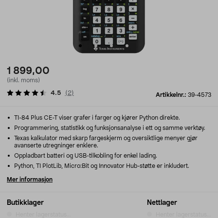
1 899,00
(inkl. moms)
4.5
(
2
)
Artikkelnr.:
39-4573
TI-84 Plus CE-T viser grafer i farger og kjører Python direkte.
Programmering, statistikk og funksjonsanalyse i ett og samme verktøy.
Texas kalkulator med skarp fargeskjerm og oversiktlige menyer gjør
avanserte utregninger enklere.
Oppladbart batteri og USB-tilkobling for enkel lading.
Python, TI PlotLib, Micro:Bit og Innovator Hub-støtte er inkludert.
Mer informasjon
Butikklager
Nettlager
Henter lagerstatus...
Henter lagerstatus...