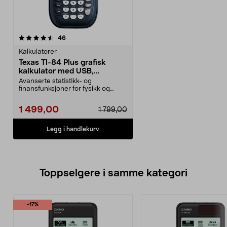
anmeldelser
46
Kalkulatorer
Texas TI-84 Plus grafisk
kalkulator med USB,
videregående / høyskole
Avanserte statistikk- og
finansfunksjoner for fysikk og
matematikk. Texas TI-84 ...
1 499,00
1 799,00
Legg i handlekurv
Toppselgere i samme kategori
-17%