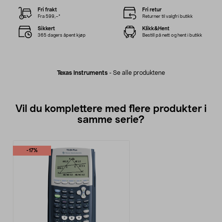
Fri frakt
Fri retur
Fra 599,–*
Returner til valgfri butikk
Sikkert
Klikk&Hent
365 dagers åpent kjøp
Bestill på nett og hent i butikk
Texas Instruments
-
Se alle produktene
Vil du komplettere med flere produkter i
samme serie?
-17%