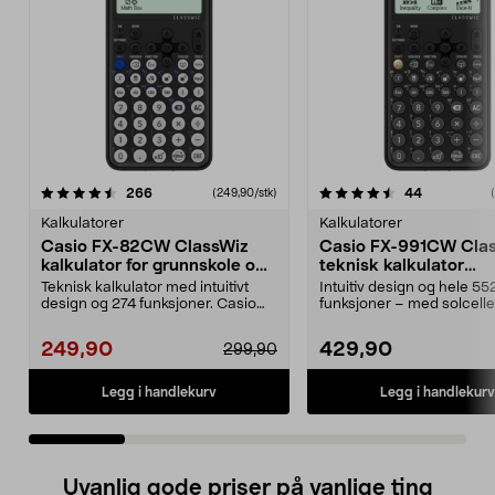
4.5 av 5 stjerner
anmeldelser
4.5 av 5 stjerner
anmeldelse
266
44
(249,90/stk)
Kalkulatorer
Kalkulatorer
Casio FX-82CW ClassWiz
Casio FX-991CW Cla
kalkulator for grunnskole og
teknisk kalkulator
videregående
videregående skole
Teknisk kalkulator med intuitivt
Intuitiv design og hele 55
design og 274 funksjoner. Casio
funksjoner – med solcell
FX-82CW ClassWi...
batteri. Casio FX-...
249,90
429,90
299,90
Legg i handlekurv
Legg i handlekurv
Uvanlig gode priser på vanlige ting