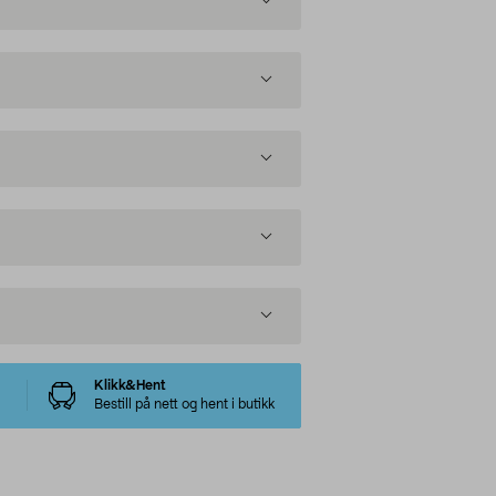
Klikk&Hent
Bestill på nett og hent i butikk