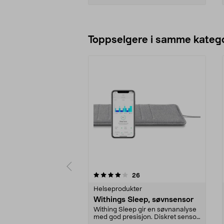
Legg i handlekurv
Toppselgere i samme katego
0 av 5 stjerner
3.5 av 5 stjerner
anmeldelser
26
Helseprodukter
Withings Sleep, søvnsensor
Withing Sleep gir en søvnanalyse
med god presisjon. Diskret sensor