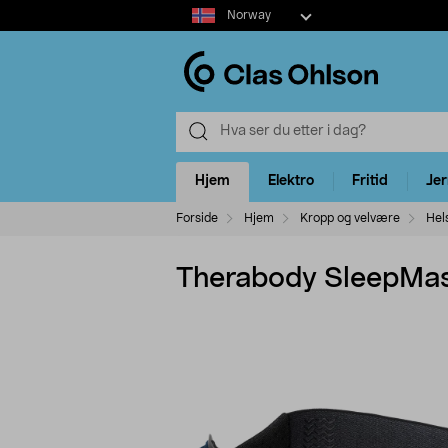
Select
Norway
market
Hjem
Elektro
Fritid
Je
Forside
Hjem
Kropp og velvære
Hel
Therabody SleepMa