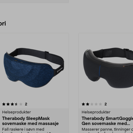
Legg i handlekurv
ri
2.0 av 5 stjerner
anmeldelser
anmeldelser
2
2
0.0 av 5 stjerner
Helseprodukter
Helseprodukter
Therabody SleepMask
Therabody SmartGoggl
sovemaske med massasje
Gen sovemaske med
massasje
Fall raskere i søvn med
Masserer panne, tinninger 