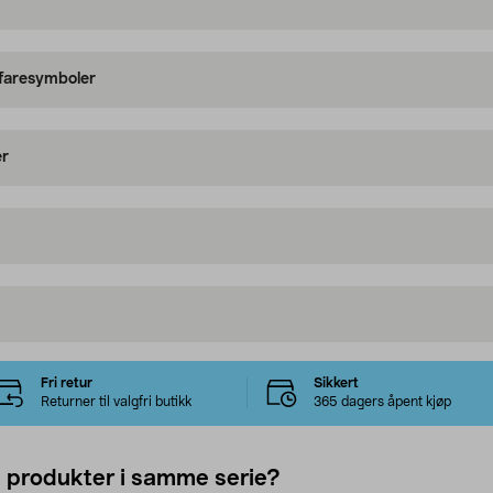
 faresymboler
er
Fri retur
Sikkert
Returner til valgfri butikk
365 dagers åpent kjøp
e produkter i samme serie?