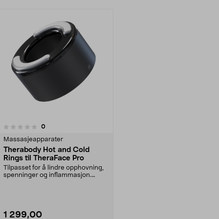
anmeldelser
0
Massasjeapparater
Therabody Hot and Cold
Rings til TheraFace Pro
Tilpasset for å lindre opphovning,
spenninger og inflammasjon.
Originaltilbehør ...
1 299,00