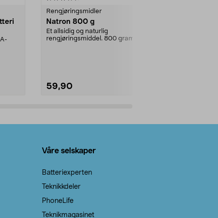
Rengjøringsmidler
Levende lys
tteri
Natron 800 g
Telys steari
prosent ste
Et allsidig og naturlig
rengjøringsmiddel. 800 gram
AA-
100 % stearin
natron – til rengjøring både...
råvarer. Produ
brenner med e
59,90
69,90
Legg i handlekurv
Legg 
Våre selskaper
Batteriexperten
Teknikkdeler
PhoneLife
Teknikmagasinet