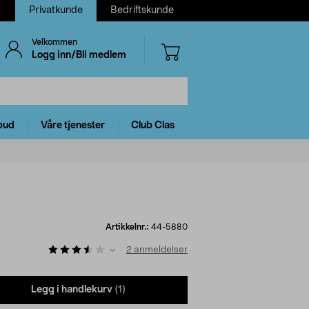
Privatkunde
Bedriftskunde
Velkommen
Logg inn/Bli medlem
bud
Våre tjenester
Club Clas
Artikkelnr.:
44-5880
2
anmeldelser
Legg i handlekurv
(1)