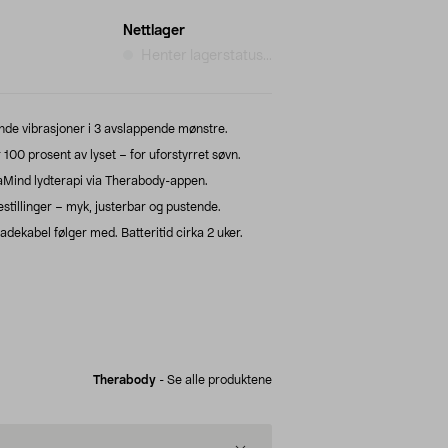
Nettlager
Henter lagerstatus...
ende vibrasjoner i 3 avslappende mønstre.
00 prosent av lyset – for uforstyrret søvn.
aMind lydterapi via Therabody-appen.
stillinger – myk, justerbar og pustende.
kabel følger med. Batteritid cirka 2 uker.
Therabody
-
Se alle produktene