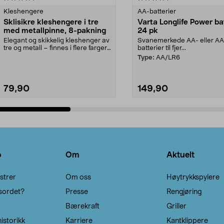
Kleshengere
AA-batterier
Sklisikre kleshengere i tre
Varta Longlife Power ba
med metallpinne, 8-pakning
24 pk
Elegant og skikkelig kleshenger av
Svanemerkede AA- eller A
tre og metall – finnes i flere farger.
batterier til fjer...
Kleshe...
Type:
AA/LR6
79,90
149,90
Legg i handlekurv
Legg i handlekurv
o
Om
Aktuelt
strer
Om oss
Høytrykkspylere
sordet?
Presse
Rengjøring
Bærekraft
Griller
istorikk
Karriere
Kantklippere