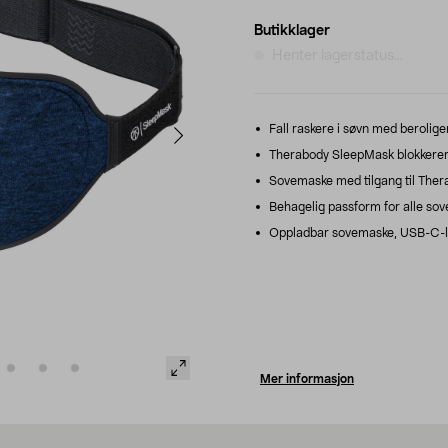
Butikklager
Henter lagerstatus...
Fall raskere i søvn med berolig
Therabody SleepMask blokkerer 1
Sovemaske med tilgang til Ther
Behagelig passform for alle sove
Oppladbar sovemaske, USB-C-lade
Mer informasjon