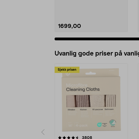
som plasseres...
1699,00
Uvanlig gode priser på vanli
Sjekk prisen
5av 5 stjerner
4.5av 5 stjerner
anmeldelser
3808