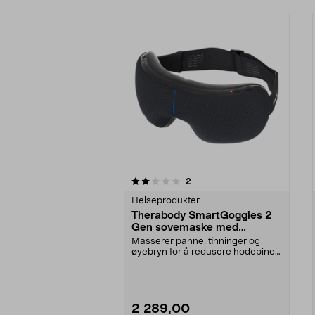
0av 5 stjerner
anmeldelser
2
0.0 av 5 stjerner
Helseprodukter
Therabody SmartGoggles 2
Gen sovemaske med
massasje
Masserer panne, tinninger og
øyebryn for å redusere hodepine
og trøtthet. SmartR...
2 289,00