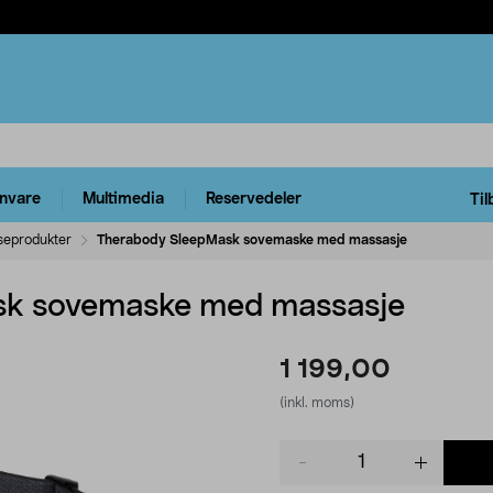
rnvare
Multimedia
Reservedeler
Til
seprodukter
Therabody SleepMask sovemaske med massasje
sk sovemaske med massasje
1 199,00
(inkl. moms)
Product
quantity