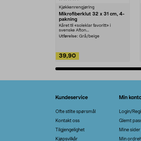
Kjøkkenrengjøring
Mikrofiberklut 32 x 31 cm, 4-
pakning
Kåret til «soleklar favoritt» i
svenske Afton...
Utførelse:
Grå/beige
39,90
Legg i handlekurv
Bunntekst
Kundeservice
Min kont
Ofte stilte spørsmål
Login/Regi
Kontakt oss
Glemt pas
Tilgjengelighet
Mine sider
Kjøpsvilkår
Min ordreh