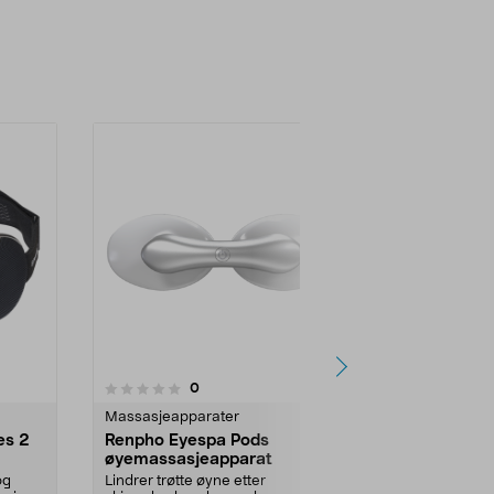
anmeldelser
0
Massasjeapparater
es 2
Renpho Eyespa Pods
øyemassasjeapparat
og
Lindrer trøtte øyne etter