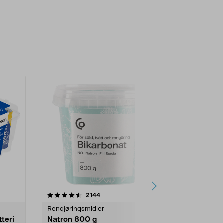
er
4.0av 5 stjerner
anmeldelser
4.5
2144
4
Rengjøringsmidler
Levende lys
tteri
Natron 800 g
Telys steari