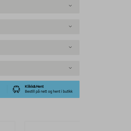
Klikk&Hent
Bestill på nett og hent i butikk