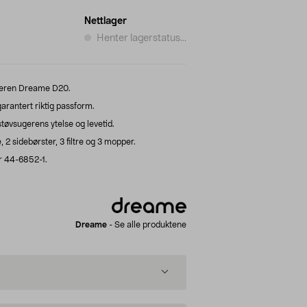
Nettlager
Henter lagerstatus...
ugeren Dreame D20.
rantert riktig passform.
tøvsugerens ytelse og levetid.
 2 sidebørster, 3 filtre og 3 mopper.
 44-6852-1.
Dreame
-
Se alle produktene