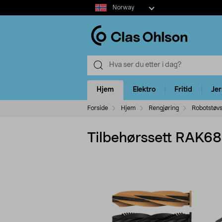
Select
Norway
market
Hjem
Elektro
Fritid
Je
Forside
Hjem
Rengjøring
Robotstøvs
Tilbehørssett RAK68