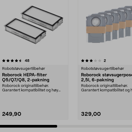
3.0 av 5 stjerner
anmeldelser
4.0 av 5 stjerner
anmeldelser
48
2
Robotstøvsugertilbehør
Robotstøvsugertilbehør
Roborock HEPA-filter
Roborock støvsugerpos
Q5/Q7/Q8, 2-pakning
2,5l, 6-pakning
Roborock originaltilbehør.
Roborock originaltilbehør.
Garantert kompatibilitet og høy
Garantert kompatibilitet og 
kvalitet. Høy filtrer...
kvalitet. 2,5 liters ...
249,90
329,00