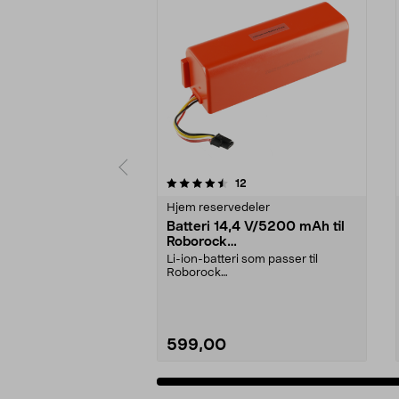
5 av 5 stjerner
4.5 av 5 stjerner
anmeldelser
12
Hjem reservedeler
Batteri 14,4 V/5200 mAh til
Roborock
S5/S6/S7/S8/Q7/E4/E5
Li-ion-batteri som passer til
Roborock
robotstøvsugere:E4E5S5S5
MaxS6S6 MaxS6 Pu...
599,00