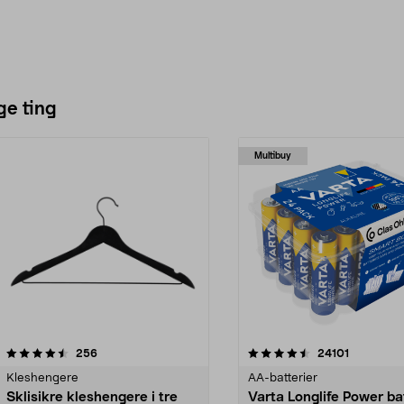
ge ting
Multibuy
4.5av 5 stjerner
anmeldelser
4.5av 5 stjerner
anmeldels
256
24101
Kleshengere
AA-batterier
Sklisikre kleshengere i tre
Varta Longlife Power ba