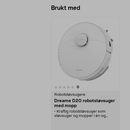
Brukt med
anmeldelser
0
0 av 5 stjerner
Robotstøvsugere
Dreame D20 robotstøvsuger
med mopp
• Kraftig robotstøvsuger som
støvsuger og mopper i én og
samme operasjon.
• Dreame D20 robotstøvsuger
med mopp og 32 justerbare