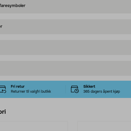
 faresymboler
er
Fri retur
Sikkert
Returner til valgfri butikk
365 dagers åpent kjøp
ri