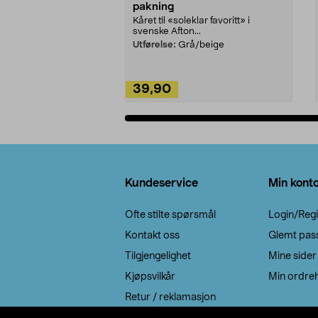
pakning
Kåret til «soleklar favoritt» i
svenske Afton...
Utførelse:
Grå/beige
39,90
Legg i handlekurv
Bunntekst
Kundeservice
Min kont
Ofte stilte spørsmål
Login/Regi
Kontakt oss
Glemt pas
Tilgjengelighet
Mine sider
Kjøpsvilkår
Min ordreh
Retur / reklamasjon
EE-avfall