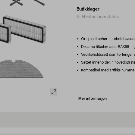
Butikklager
Henter lagerstatus...
Originaltilbehør til robotstøvs
Dreame tilbehørssett RAK68 – ga
Vedlikeholdssett som forlenger s
Settet inneholder: 1 hovedbørste,
Kompatibel med artikkelnummer
Mer informasjon