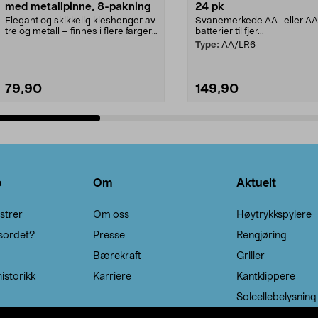
med metallpinne, 8-pakning
24 pk
Elegant og skikkelig kleshenger av
Svanemerkede AA- eller A
tre og metall – finnes i flere farger.
batterier til fjer...
Kleshe...
Type:
AA/LR6
79,90
149,90
Legg i handlekurv
Legg i handlekurv
o
Om
Aktuelt
strer
Om oss
Høytrykkspylere
sordet?
Presse
Rengjøring
Bærekraft
Griller
istorikk
Karriere
Kantklippere
Solcellebelysning