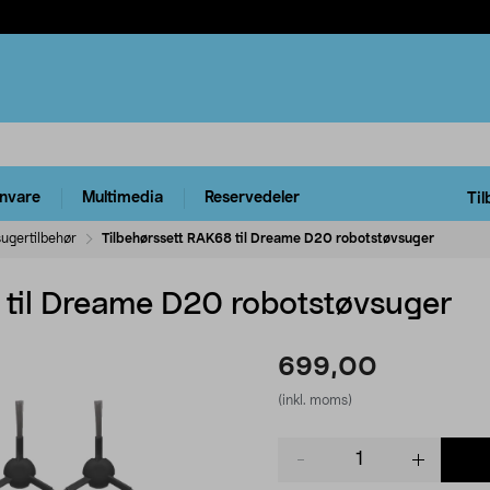
rnvare
Multimedia
Reservedeler
Til
ugertilbehør
Tilbehørssett RAK68 til Dreame D20 robotstøvsuger
 til Dreame D20 robotstøvsuger
699,00
(inkl. moms)
Product
quantity