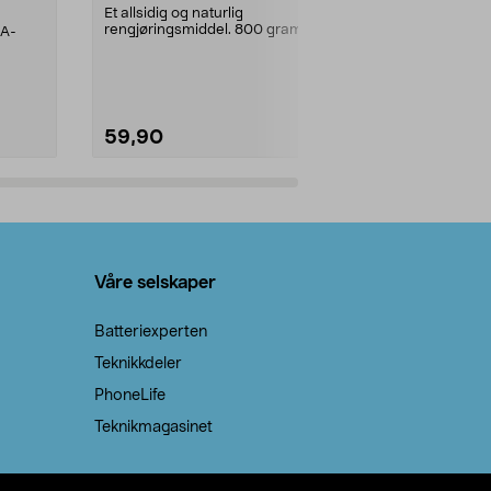
prosent ste
Et allsidig og naturlig
rengjøringsmiddel. 800 gram
AA-
100 % stearin
natron – til rengjøring både...
råvarer. Produ
brenner med e
59,90
69,90
Legg i handlekurv
Legg 
Våre selskaper
Batteriexperten
Teknikkdeler
PhoneLife
Teknikmagasinet