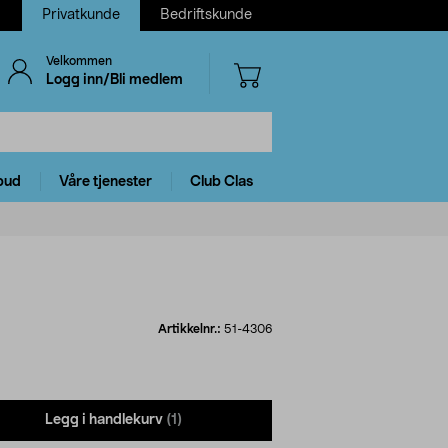
Privatkunde
Bedriftskunde
Velkommen
Logg inn/Bli medlem
bud
Våre tjenester
Club Clas
Artikkelnr.:
51-4306
Legg i handlekurv
(1)