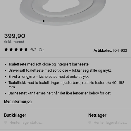
399,90
(inkl. moms)
4.7
(
3
)
Artikkelnr.:
10-1-922
Toalettsete med soft close og integrert barnesete.
Universalt toalettsete med soft close – lukker seg stille og mykt.
Enkel å rengjøre – løsne setet med et enkelt trykk.
Toalettlokk med to toalettringer – justerbare, rustfrie fester c/c 40–188
mm.
Barnesetet kan fjernes helt når det ikke lenger er behov for det.
Mer informasjon
Butikklager
Nettlager
Henter lagerstatus...
Henter lagerstatus...