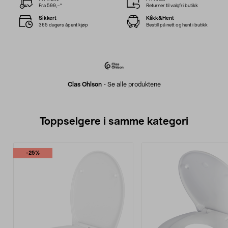
Fra 599,–*
Returner til valgfri butikk
Sikkert
Klikk&Hent
365 dagers åpent kjøp
Bestill på nett og hent i butikk
Clas Ohlson
-
Se alle produktene
Toppselgere i samme kategori
-25%