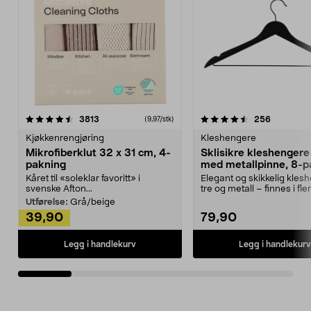
4.5av 5 stjerner
anmeldelser
4.5av 5 stjerner
anmeldels
3813
256
(9,97/stk)
Kjøkkenrengjøring
Kleshengere
Mikrofiberklut 32 x 31 cm, 4-
Sklisikre kleshengere 
pakning
med metallpinne, 8-p
Kåret til «soleklar favoritt» i
Elegant og skikkelig kles
svenske Afton...
tre og metall – finnes i fle
Kleshe...
Utførelse:
Grå/beige
39,90
79,90
Legg i handlekurv
Legg i handlekurv