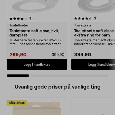
4.5 av 5 stjerner
anmeldelser
4.0 av 5 stjerner
anmeldelser
9
3
Toalettseter
Toalettseter
Toalettsete soft close, hvit,
Toalettsete soft clos
duroplast
ekstra ring for barn
Justerbare festepunkter 40–188
Toalettsete med soft clos
mm – passer de fleste toalettseter.
integrert barnesete. Unive
Robust toalet...
toalettsete med so...
299,90
399,90
399,90
Legg i handlekurv
Legg i handlekurv
Uvanlig gode priser på vanlige ting
Sjekk prisen