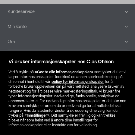
Bunntekst
Kundeservice
Min konto
Om
Aktuelt
Vi bruker informasjonskapsler hos Clas Ohlson
Våre selskaper
Ved å trykke på
«Godta alle informasjonskapsler»
samtykker du i at vi
lagrer informasjonskapsler (cookies) og annen sporingsteknologi på
din enhet i henhold til vår
policy for informasjonskapsler
for å
Finn din butikk
forbedre brukeropplevelsen din på vårt nettsted, analysere bruken av
nettstedet og for å tilpasse våre markedsføringstiltak. Vi bruker fire
typer informasjonskapsler: nødvendige, funksjonelle, analytiske og
annonserelaterte. For nødvendige informasjonskapsler er det ikke noe
SE
NO
FI
krav om samtykke, ettersom de er nødvendige for at nettstedet skal
fungere. Hvis du istedenfor ønsker å skreddersy dine valg, kan du
trykke på
«Innstillinger»
. Ditt samtykke er frivillig og kan trekkes
tilbake når som helst ved å endre dine innstillinger for
informasjonskapsler eller kontakte oss for veiledning.