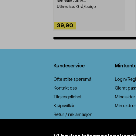
svenske Afton...
Utførelse:
Grå/beige
39,90
Legg i handlekurv
Bunntekst
Kundeservice
Min kont
Ofte stilte spørsmål
Login/Regi
Kontakt oss
Glemt pas
Tilgjengelighet
Mine sider
Kjøpsvilkår
Min ordreh
Retur / reklamasjon
EE-avfall
Cookie policy