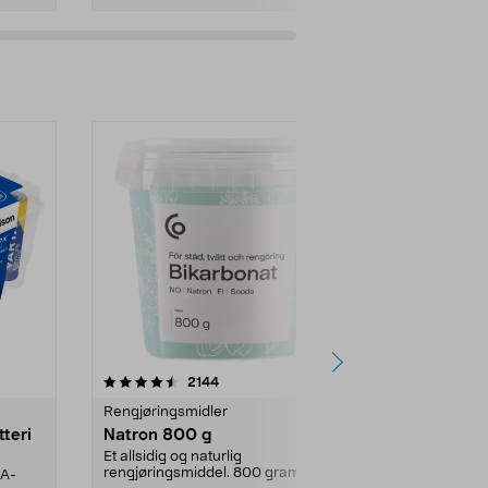
er
4.0av 5 stjerner
anmeldelser
4.5
2144
4
Rengjøringsmidler
Levende lys
tteri
Natron 800 g
Telys steari
prosent ste
Et allsidig og naturlig
rengjøringsmiddel. 800 gram
AA-
100 % stearin