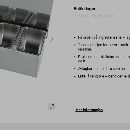
Butikklager
Henter lagerstatus...
Få orden på ingrediensene – la
Toppingstasjon for pizza i rustf
salatbar.
Bruk som cocktailstasjon eller 
og is.
Avtagbare beholdere som romme
Enkel å rengjøre – beholderne tå
Mer informasjon