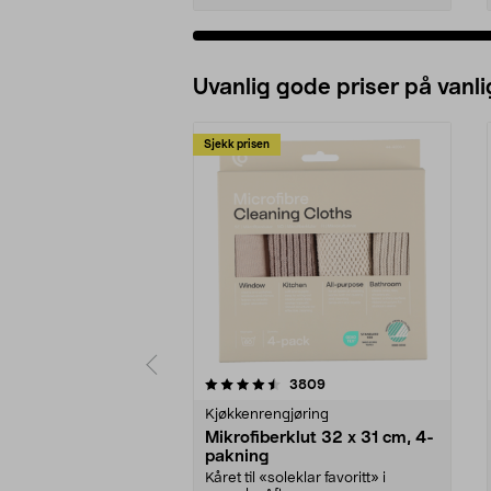
Uvanlig gode priser på vanli
Sjekk prisen
5av 5 stjerner
4.5av 5 stjerner
anmeldelser
3809
Kjøkkenrengjøring
Mikrofiberklut 32 x 31 cm, 4-
pakning
Kåret til «soleklar favoritt» i