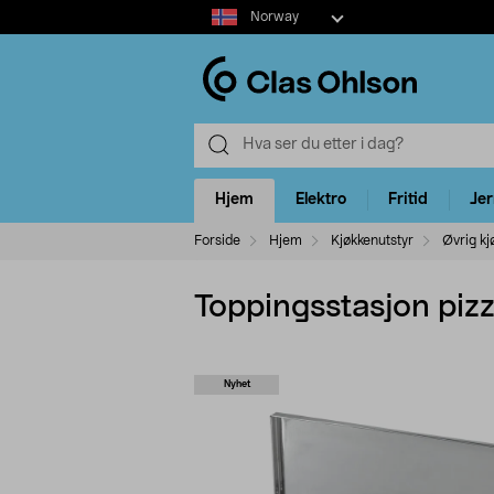
Select
Norway
market
Hjem
Elektro
Fritid
Je
Forside
Hjem
Kjøkkenutstyr
Øvrig kj
Toppingsstasjon pizza
Nyhet