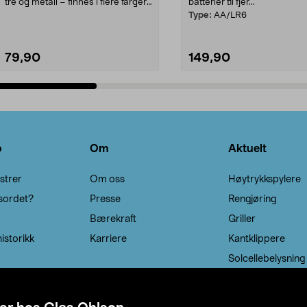
tre og metall – finnes i flere farger.
batterier til fjer...
Kleshe...
Type:
AA/LR6
79,90
149,90
Legg i handlekurv
Legg i handlekurv
o
Om
Aktuelt
strer
Om oss
Høytrykkspylere
sordet?
Presse
Rengjøring
Bærekraft
Griller
istorikk
Karriere
Kantklippere
Solcellebelysning