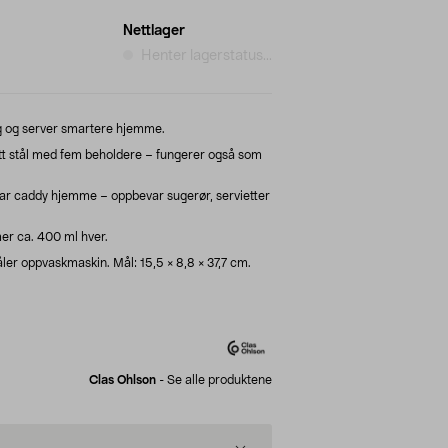
Nettlager
Henter lagerstatus...
g og server smartere hjemme.
ritt stål med fem beholdere – fungerer også som
bar caddy hjemme – oppbevar sugerør, servietter
r ca. 400 ml hver.
ler oppvaskmaskin. Mål: 15,5 × 8,8 × 37,7 cm.
Clas Ohlson
-
Se alle produktene