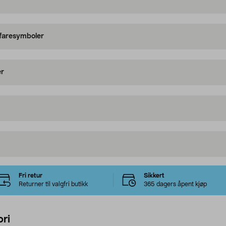
 faresymboler
er
Fri retur
Sikkert
Returner til valgfri butikk
365 dagers åpent kjøp
ri