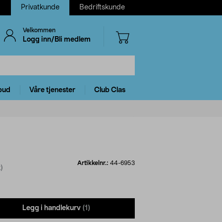
Privatkunde
Bedriftskunde
Velkommen
Logg inn/Bli medlem
bud
Våre tjenester
Club Clas
Artikkelnr.:
44-6953
)
Legg i handlekurv
(1)