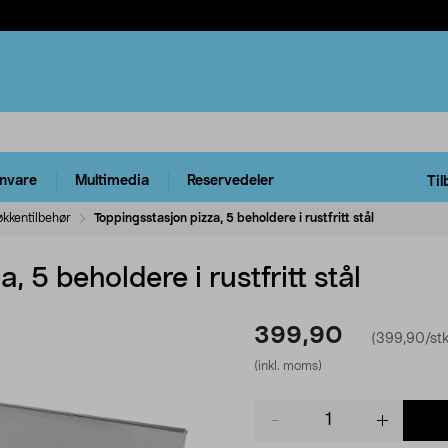
rnvare
Multimedia
Reservedeler
Til
økkentilbehør
Toppingsstasjon pizza, 5 beholdere i rustfritt stål
, 5 beholdere i rustfritt stål
399,90
(399,90/stk
(inkl. moms)
Product
quantity