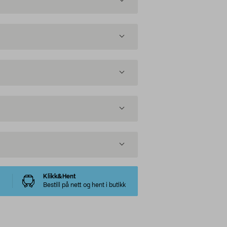
Klikk&Hent
Bestill på nett og hent i butikk