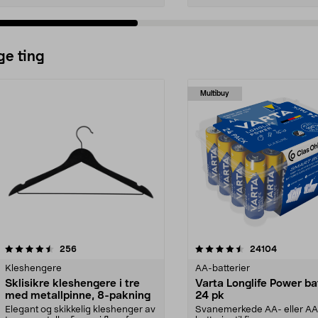
ge ting
Multibuy
4.5av 5 stjerner
anmeldelser
4.5av 5 stjerner
anmeldels
256
24104
Kleshengere
AA-batterier
Sklisikre kleshengere i tre
Varta Longlife Power ba
med metallpinne, 8-pakning
24 pk
Elegant og skikkelig kleshenger av
Svanemerkede AA- eller A