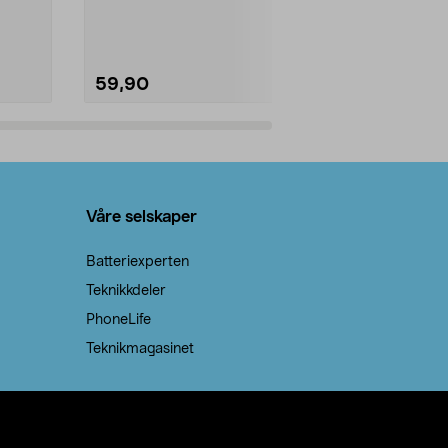
natron – til rengjøring både...
råvarer. Produ
brenner med e
59,90
69,90
Legg i handlekurv
Legg 
Våre selskaper
Batteriexperten
Teknikkdeler
PhoneLife
Teknikmagasinet