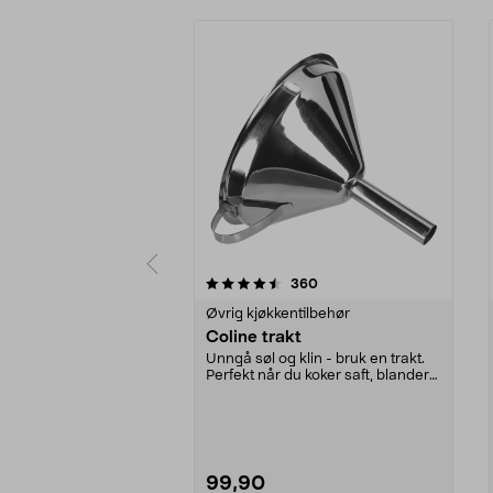
5 av 5 stjerner
4.0 av 5 stjerner
anmeldelser
360
Øvrig kjøkkentilbehør
Coline trakt
Unngå søl og klin - bruk en trakt.
Perfekt når du koker saft, blander
ingrediens...
99,90