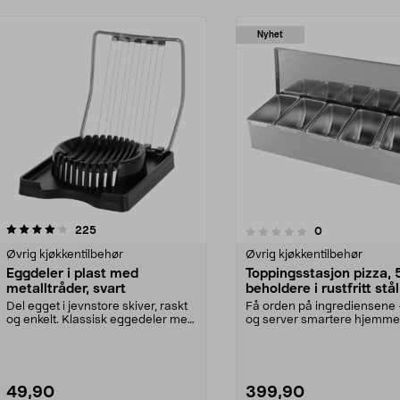
Nyhet
anmeldelser
4.5 av 5 stjerner
225
anmeldelser
0
0.0 av 5 stjerner
Øvrig kjøkkentilbehør
Øvrig kjøkkentilbehør
Eggdeler i plast med
Toppingsstasjon pizza, 
metalltråder, svart
beholdere i rustfritt stål
Del egget i jevnstore skiver, raskt
Få orden på ingrediensene 
og enkelt. Klassisk eggedeler med
og server smartere hjemme
10 skjæret...
Toppingstasjon for pi...
49,90
399,90