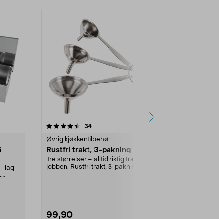
4.5 av 5 stjerner
anmeldelser
4.5
34
3
Øvrig kjøkkentilbehør
Øvrig kjøkken
5
Rustfri trakt, 3-pakning
Coline bok
Tre størrelser – alltid riktig trakt for
Grunnleggend
jobben. Rustfri trakt, 3-pakning –
hvert kjøkken
– lag
enke...
til hermetikkbo
.
99,90
79,90