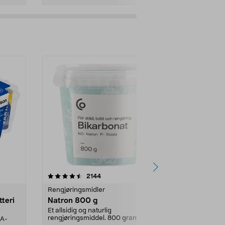
er
4.0av 5 stjerner
anmeldelser
4.5
2144
4
Rengjøringsmidler
Levende lys
tteri
Natron 800 g
Telys steari
prosent ste
Et allsidig og naturlig
rengjøringsmiddel. 800 gram
AA-
100 % stearin