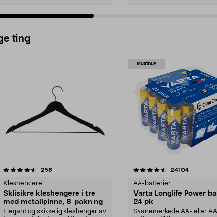
ge ting
Multibuy
4.5av 5 stjerner
anmeldelser
4.5av 5 stjerner
anmeldels
256
24104
Kleshengere
AA-batterier
Sklisikre kleshengere i tre
Varta Longlife Power ba
med metallpinne, 8-pakning
24 pk
Elegant og skikkelig kleshenger av
Svanemerkede AA- eller A