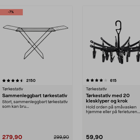
-7%
4.0 av 5 stjerner
anmeldelser
4.0 av 5 stjerner
anmeldelser
2150
615
Tørkestativ
Tørkestativ
Sammenleggbart tørkestativ
Tørkestativ med 20
klesklyper og krok
Stort, sammenleggbart tørkestativ
som kan bru...
Hold orden på småvasken
hjemme eller på ferieturen.
Sammenleggbar tørkespinde
279,90
59,90
299,90