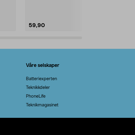
natron – til rengjøring både...
råvarer. Produ
brenner med e
59,90
69,90
Legg i handlekurv
Legg 
Våre selskaper
Batteriexperten
Teknikkdeler
PhoneLife
Teknikmagasinet