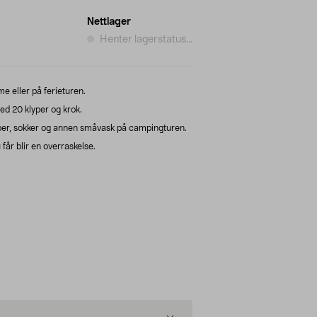
Nettlager
Henter lagerstatus...
 eller på ferieturen.
d 20 klyper og krok.
per, sokker og annen småvask på campingturen.
 får blir en overraskelse.