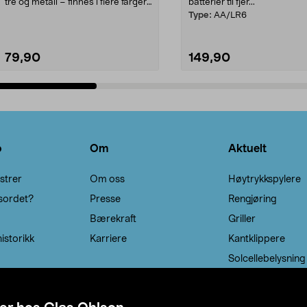
tre og metall – finnes i flere farger.
batterier til fjer...
Kleshe...
Type:
AA/LR6
79,90
149,90
Legg i handlekurv
Legg i handlekurv
o
Om
Aktuelt
strer
Om oss
Høytrykkspylere
sordet?
Presse
Rengjøring
Bærekraft
Griller
istorikk
Karriere
Kantklippere
Solcellebelysning