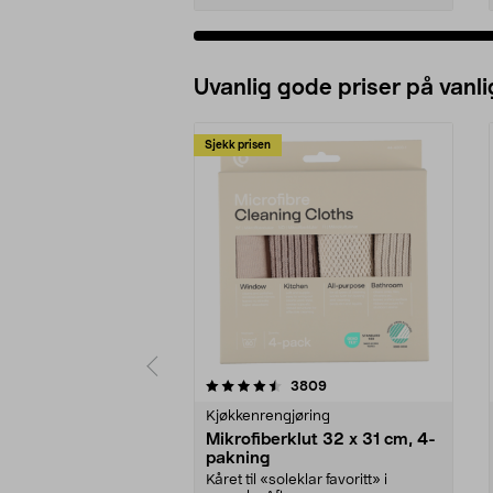
Uvanlig gode priser på vanli
Sjekk prisen
5av 5 stjerner
4.5av 5 stjerner
anmeldelser
3809
Kjøkkenrengjøring
Mikrofiberklut 32 x 31 cm, 4-
pakning
Kåret til «soleklar favoritt» i