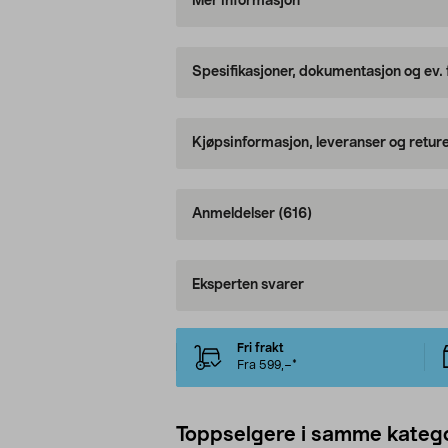
Mer informasjon
Spesifikasjoner, dokumentasjon og ev.
Kjøpsinformasjon, leveranser og retur
Anmeldelser
(616)
Eksperten svarer
Fri frakt
Fra 599,–*
Toppselgere i samme katego