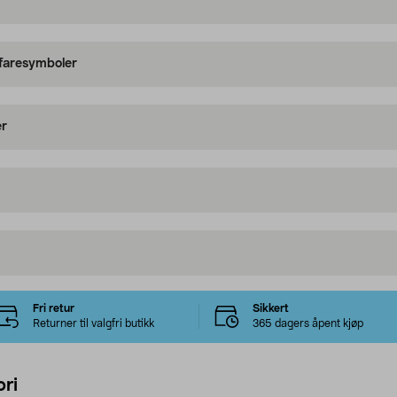
 faresymboler
er
Fri retur
Sikkert
Returner til valgfri butikk
365 dagers åpent kjøp
ri