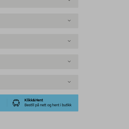
Klikk&Hent
Bestill på nett og hent i butikk