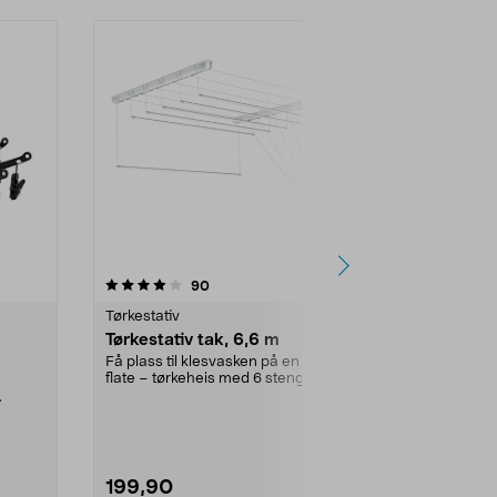
4.5 av 5 stjerner
anmeldelser
4.5
90
3
Tørkestativ
Tørkestativ
Tørkestativ tak, 6,6 m
Sammenlegg
tre og meta
Få plass til klesvasken på en liten
flate – tørkeheis med 6 stenger.
Tørk og luft kl
Tørkestativ...
badet eller i e
l m...
tre o...
199,90
399,90