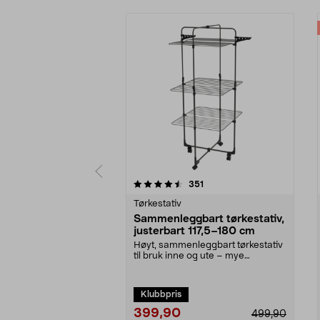
5 av 5 stjerner
4.5 av 5 stjerner
anmeldelser
351
Tørkestativ
Sammenleggbart tørkestativ,
justerbart 117,5–180 cm
Høyt, sammenleggbart tørkestativ
til bruk inne og ute – mye
tørkeplass på små fl...
Klubbpris
399,90
499,90