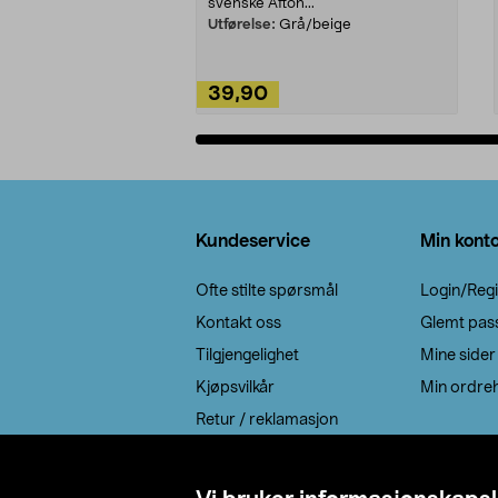
svenske Afton...
Utførelse:
Grå/beige
39,90
Legg i handlekurv
Bunntekst
Kundeservice
Min kont
Ofte stilte spørsmål
Login/Regi
Kontakt oss
Glemt pas
Tilgjengelighet
Mine sider
Kjøpsvilkår
Min ordreh
Retur / reklamasjon
EE-avfall
Cookie policy