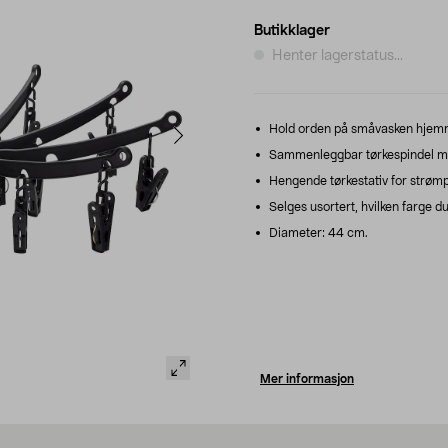
Butikklager
Henter lagerstatus...
Hold orden på småvasken hjemme
Sammenleggbar tørkespindel me
Hengende tørkestativ for strøm
Selges usortert, hvilken farge du
Diameter: 44 cm.
Mer informasjon