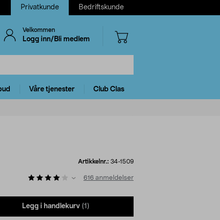
Privatkunde
Bedriftskunde
Velkommen
Logg inn/Bli medlem
bud
Våre tjenester
Club Clas
Artikkelnr.:
34-1509
616
anmeldelser
Legg i handlekurv
(1)