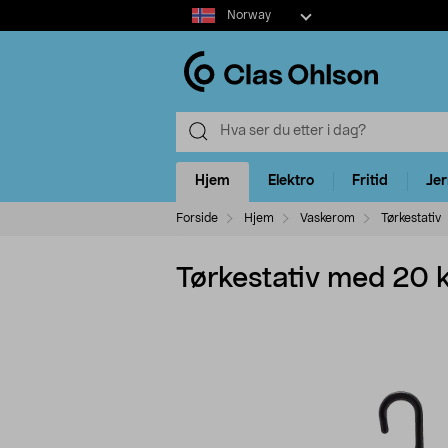
Select
Norway
market
Hjem
Elektro
Fritid
Je
Forside
Hjem
Vaskerom
Tørkestativ
Tørkestativ med 20 k