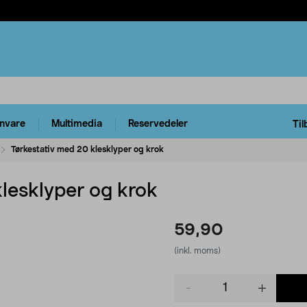
rnvare
Multimedia
Reservedeler
Til
Tørkestativ med 20 klesklyper og krok
lesklyper og krok
59,90
(inkl. moms)
Product
quantity