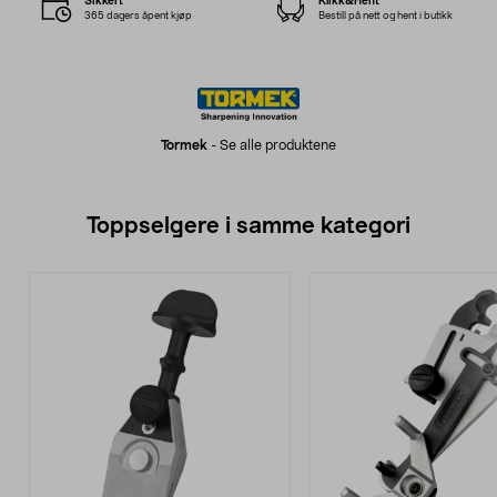
Sikkert
Klikk&Hent
365 dagers åpent kjøp
Bestill på nett og hent i butikk
Tormek
-
Se alle produktene
Toppselgere i samme kategori