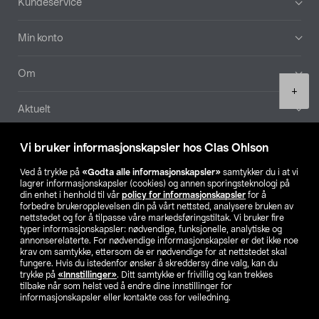
Kundeservice
Min konto
Om
Product
+
quantity
Aktuelt
Våre selskaper
Vi bruker informasjonskapsler hos Clas Ohlson
Ved å trykke på
«Godta alle informasjonskapsler»
samtykker du i at vi
Finn din butikk
lagrer informasjonskapsler (cookies) og annen sporingsteknologi på
din enhet i henhold til vår
policy for informasjonskapsler
for å
forbedre brukeropplevelsen din på vårt nettsted, analysere bruken av
SE
NO
FI
nettstedet og for å tilpasse våre markedsføringstiltak. Vi bruker fire
typer informasjonskapsler: nødvendige, funksjonelle, analytiske og
annonserelaterte. For nødvendige informasjonskapsler er det ikke noe
krav om samtykke, ettersom de er nødvendige for at nettstedet skal
fungere. Hvis du istedenfor ønsker å skreddersy dine valg, kan du
trykke på
«Innstillinger»
. Ditt samtykke er frivillig og kan trekkes
tilbake når som helst ved å endre dine innstillinger for
informasjonskapsler eller kontakte oss for veiledning.
Privacy statement
Medlemsvilkår
Kjøpsvilkår
For bedrifter