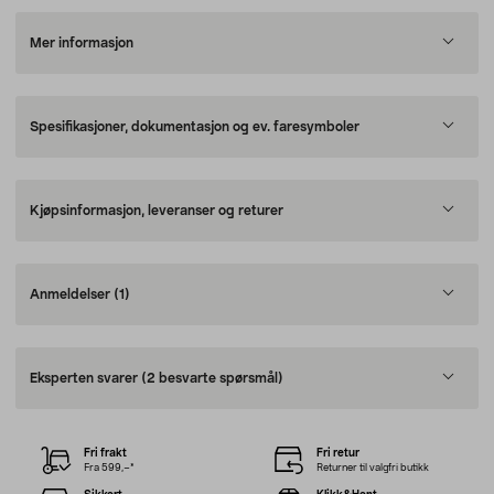
Mer informasjon
Spesifikasjoner, dokumentasjon og ev. faresymboler
Kjøpsinformasjon, leveranser og returer
Anmeldelser
(1)
Eksperten svarer
(2 besvarte spørsmål)
Fri frakt
Fri retur
Fra 599,–*
Returner til valgfri butikk