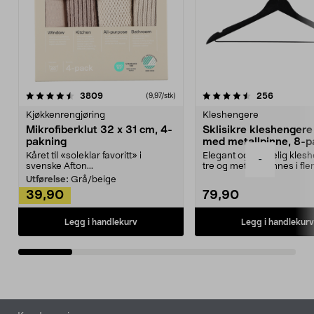
4.5av 5 stjerner
anmeldelser
4.5av 5 stjerner
anmeldels
3809
256
(9,97/stk)
Kjøkkenrengjøring
Kleshengere
Mikrofiberklut 32 x 31 cm, 4-
Sklisikre kleshengere 
pakning
med metallpinne, 8-p
Kåret til «soleklar favoritt» i
Elegant og skikkelig kles
-
svenske Afton...
tre og metall – finnes i fle
Kleshe...
Utførelse:
Grå/beige
39,90
79,90
Legg i handlekurv
Legg i handlekurv
Bunntekst