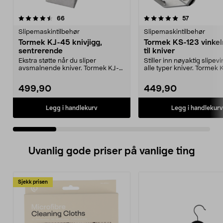
5.0 av 5 stjerner
anmeldelser
4.5 av 5 stjerner
anmeldelse
66
57
Slipemaskintilbehør
Slipemaskintilbehør
Tormek KJ-45 knivjigg,
Tormek KS-123 vinke
sentrerende
til kniver
Ekstra støtte når du sliper
Stiller inn nøyaktig slipev
avsmalnende kniver. Tormek KJ-
alle typer kniver. Tormek
45 – sentrerende knivj...
vinkelstill...
499,90
449,90
Legg i handlekurv
Legg i handlekurv
Uvanlig gode priser på vanlige ting
Sjekk prisen