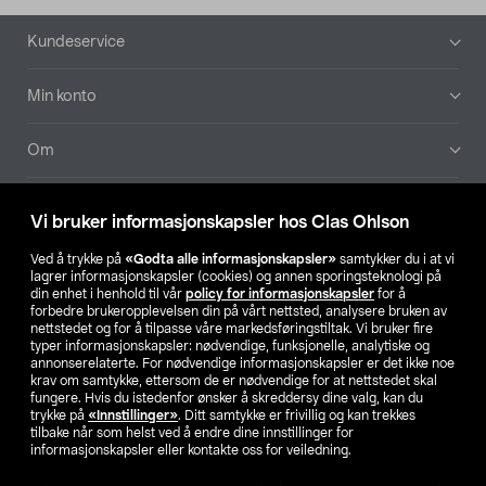
Bunntekst
Kundeservice
Min konto
Om
Aktuelt
Vi bruker informasjonskapsler hos Clas Ohlson
Våre selskaper
Ved å trykke på
«Godta alle informasjonskapsler»
samtykker du i at vi
lagrer informasjonskapsler (cookies) og annen sporingsteknologi på
din enhet i henhold til vår
policy for informasjonskapsler
for å
Finn din butikk
forbedre brukeropplevelsen din på vårt nettsted, analysere bruken av
nettstedet og for å tilpasse våre markedsføringstiltak. Vi bruker fire
typer informasjonskapsler: nødvendige, funksjonelle, analytiske og
annonserelaterte. For nødvendige informasjonskapsler er det ikke noe
SE
NO
FI
krav om samtykke, ettersom de er nødvendige for at nettstedet skal
fungere. Hvis du istedenfor ønsker å skreddersy dine valg, kan du
trykke på
«Innstillinger»
. Ditt samtykke er frivillig og kan trekkes
tilbake når som helst ved å endre dine innstillinger for
informasjonskapsler eller kontakte oss for veiledning.