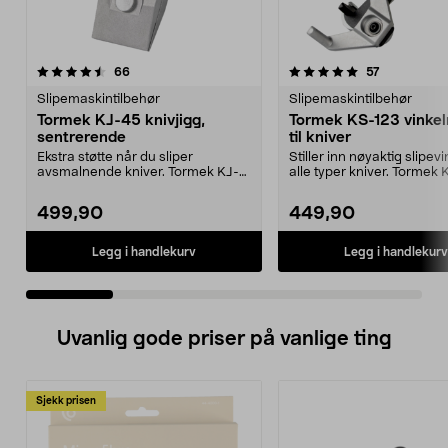
5.0 av 5 stjerner
anmeldelser
4.5 av 5 stjerner
anmeldelse
66
57
Slipemaskintilbehør
Slipemaskintilbehør
Tormek KJ-45 knivjigg,
Tormek KS-123 vinke
sentrerende
til kniver
Ekstra støtte når du sliper
Stiller inn nøyaktig slipev
avsmalnende kniver. Tormek KJ-
alle typer kniver. Tormek
45 – sentrerende knivj...
vinkelstill...
499,90
449,90
Legg i handlekurv
Legg i handlekurv
Uvanlig gode priser på vanlige ting
Sjekk prisen