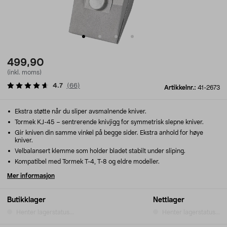
499,90
(inkl. moms)
4.7
(
66
)
Artikkelnr.:
41-2673
Ekstra støtte når du sliper avsmalnende kniver.
Tormek KJ-45 – sentrerende knivjigg for symmetrisk slepne kniver.
Gir kniven din samme vinkel på begge sider. Ekstra anhold for høye
kniver.
Velbalansert klemme som holder bladet stabilt under sliping.
Kompatibel med Tormek T-4, T-8 og eldre modeller.
Mer informasjon
Butikklager
Nettlager
Henter lagerstatus...
Henter lagerstatus...