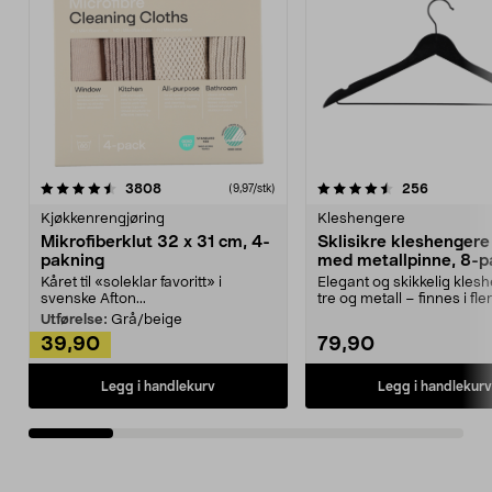
4.5av 5 stjerner
anmeldelser
4.5av 5 stjerner
anmeldels
3808
256
(9,97/stk)
Kjøkkenrengjøring
Kleshengere
Mikrofiberklut 32 x 31 cm, 4-
Sklisikre kleshengere 
pakning
med metallpinne, 8-p
Kåret til «soleklar favoritt» i
Elegant og skikkelig kles
svenske Afton...
tre og metall – finnes i fle
Kleshe...
Utførelse:
Grå/beige
39,90
79,90
Legg i handlekurv
Legg i handlekurv