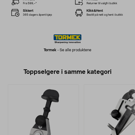
Fra 599,–*
Returner til valgfri butikk
Sikkert
Klikk&Hent
365 dagers åpent kjøp
Bestill på nett og hent i butikk
Tormek
-
Se alle produktene
Toppselgere i samme kategori