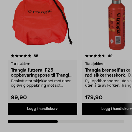
4.5av 5 stjerner
anmeldelser
4.5av 5 stjerner
anmeldelse
55
49
Turkjøkken
Turkjøkken
Trangia futteral F25
Trangia brenselflask
oppbevaringspose til Trangia
rød sikkerhetskork, 0,
stormkjøkken
Beskytt stormkjøkkenet mot riper
Fyll spritbrenneren uten s
og øvrig oppakning mot sot.
uten å ta av korken. Trang
Tøypose med snøring...
brenselsflaske for ...
99,90
179,90
Legg i handlekurv
Legg i handlekurv