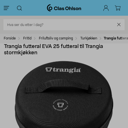
Forside
Fritid
Friluftsliv og camping
Turkjøkken
Trangia futtera
Trangia futteral EVA 25 futteral til Trangia
stormkjøkken