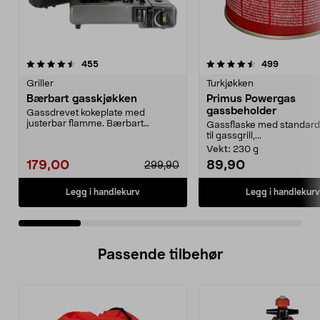
4.5 av 5 stjerner
anmeldelser
4.5 av 5 stjerner
anmeldels
455
499
Griller
Turkjøkken
Bærbart gasskjøkken
Primus Powergas
gassbeholder
Gassdrevet kokeplate med
justerbar flamme. Bærbart
Gassflaske med standard
gasskjøkken for matlaging ute...
til gassgrill,...
Vekt:
230 g
179,00
89,90
299,90
Legg i handlekurv
Legg i handlekurv
Passende tilbehør