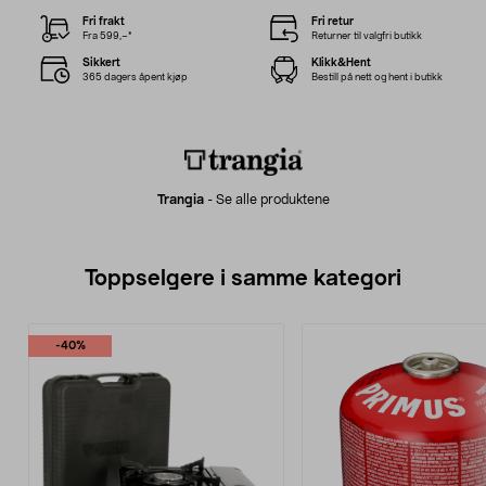
Fri frakt
Fri retur
Fra 599,–*
Returner til valgfri butikk
Sikkert
Klikk&Hent
365 dagers åpent kjøp
Bestill på nett og hent i butikk
Trangia
-
Se alle produktene
Toppselgere i samme kategori
-40%