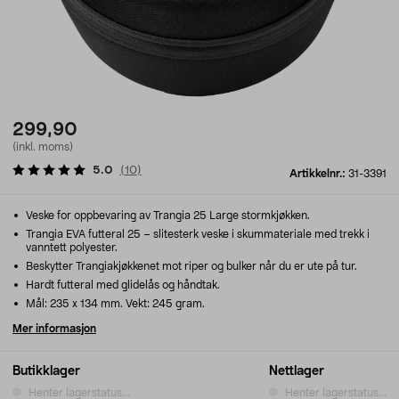
299,90
(inkl. moms)
5.0
(
10
)
Artikkelnr.:
31-3391
Veske for oppbevaring av Trangia 25 Large stormkjøkken.
Trangia EVA futteral 25 – slitesterk veske i skummateriale med trekk i
vanntett polyester.
Beskytter Trangiakjøkkenet mot riper og bulker når du er ute på tur.
Hardt futteral med glidelås og håndtak.
Mål: 235 x 134 mm. Vekt: 245 gram.
Mer informasjon
Butikklager
Nettlager
Henter lagerstatus...
Henter lagerstatus...