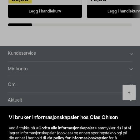
Legg i handlekurv
Legg i handlekurv
Bunntekst
Kundeservice
Min konto
Om
Product
+
quantity
Aktuelt
Våre selskaper
Vi bruker informasjonskapsler hos Clas Ohlson
Ved å trykke på
«Godta alle informasjonskapsler»
samtykker du i at vi
Finn din butikk
lagrer informasjonskapsler (cookies) og annen sporingsteknologi på
din enhet i henhold til vår
policy for informasjonskapsler
for å