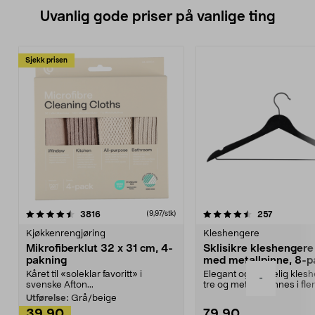
Uvanlig gode priser på vanlige ting
Sjekk prisen
4.5av 5 stjerner
anmeldelser
4.5av 5 stjerner
anmeldels
3816
257
(9,97/stk)
Kjøkkenrengjøring
Kleshengere
Mikrofiberklut 32 x 31 cm, 4-
Sklisikre kleshengere 
pakning
med metallpinne, 8-p
Kåret til «soleklar favoritt» i
Elegant og skikkelig kles
-
svenske Afton...
tre og metall – finnes i fle
Kleshe...
Utførelse:
Grå/beige
39,90
79,90