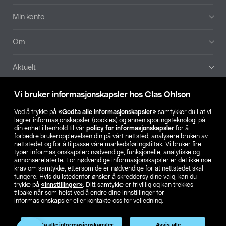
Min konto
Om
Aktuelt
Våre selskaper
Vi bruker informasjonskapsler hos Clas Ohlson
Ved å trykke på
«Godta alle informasjonskapsler»
samtykker du i at vi
Finn din butikk
lagrer informasjonskapsler (cookies) og annen sporingsteknologi på
din enhet i henhold til vår
policy for informasjonskapsler
for å
forbedre brukeropplevelsen din på vårt nettsted, analysere bruken av
SE
NO
FI
nettstedet og for å tilpasse våre markedsføringstiltak. Vi bruker fire
typer informasjonskapsler: nødvendige, funksjonelle, analytiske og
annonserelaterte. For nødvendige informasjonskapsler er det ikke noe
krav om samtykke, ettersom de er nødvendige for at nettstedet skal
fungere. Hvis du istedenfor ønsker å skreddersy dine valg, kan du
trykke på
«Innstillinger»
. Ditt samtykke er frivillig og kan trekkes
tilbake når som helst ved å endre dine innstillinger for
informasjonskapsler eller kontakte oss for veiledning.
Privacy statement
Medlemsvilkår
Kjøpsvilkår
For bedrifter
Endre til priser ekskl. moms
Produktet har utgått
Godta alle informasjonskapsler
Avvis alle