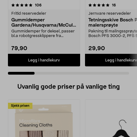
5.0 av 5 stjerner
anmeldelser
4.5 av 5 stjerner
anmeldelse
106
16
Fritid reservedeler
Jernvare reservedeler
Gummidemper
Tetningsskive Bosch 
Gardena/Husqvarna/McCullo
malersprøyte
ch/Flymo
Gummidemper for deksel, passer
Pakning til malingssprøyt
bl.a robotgressklippere fra
Bosch PFS 3000-2, PFS 
Gardena, Flymo og McC...
og PFS 7000.
79,90
29,90
Legg i handlekurv
Legg i handlekurv
Uvanlig gode priser på vanlige ting
Sjekk prisen