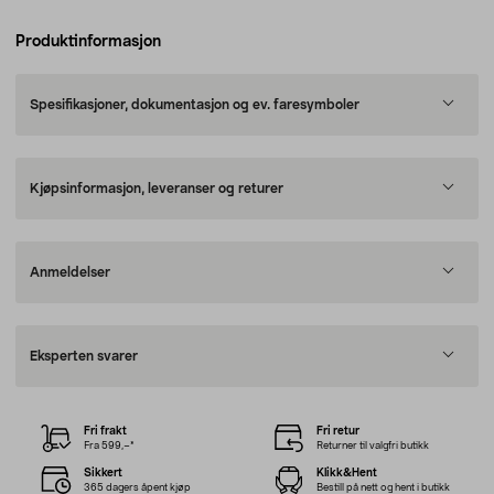
Produktinformasjon
Spesifikasjoner, dokumentasjon og ev. faresymboler
Kjøpsinformasjon, leveranser og returer
Anmeldelser
Eksperten svarer
Fri frakt
Fri retur
Fra 599,–*
Returner til valgfri butikk
Sikkert
Klikk&Hent
365 dagers åpent kjøp
Bestill på nett og hent i butikk