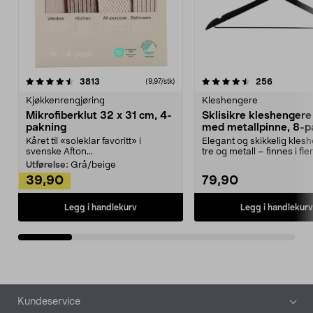
4.5av 5 stjerner
anmeldelser
4.5av 5 stjerner
anmeldels
3813
256
(9,97/stk)
Kjøkkenrengjøring
Kleshengere
Mikrofiberklut 32 x 31 cm, 4-
Sklisikre kleshengere 
pakning
med metallpinne, 8-p
Kåret til «soleklar favoritt» i
Elegant og skikkelig kles
svenske Afton...
tre og metall – finnes i fle
Kleshe...
Utførelse:
Grå/beige
39,90
79,90
Legg i handlekurv
Legg i handlekurv
Bunntekst
Kundeservice