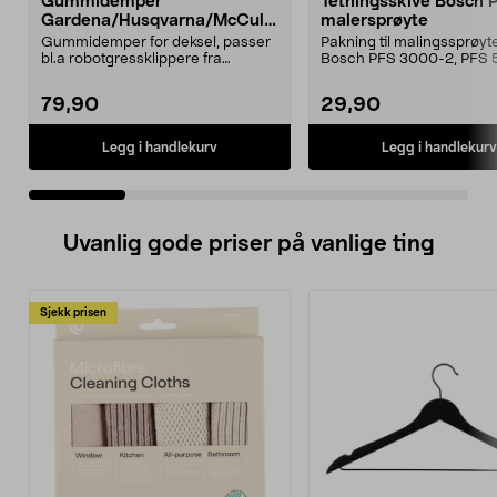
Gummidemper
Tetningsskive Bosch 
Gardena/Husqvarna/McCullo
malersprøyte
ch/Flymo
Gummidemper for deksel, passer
Pakning til malingssprøyt
bl.a robotgressklippere fra
Bosch PFS 3000-2, PFS 
Gardena, Flymo og McC...
og PFS 7000.
79,90
29,90
Legg i handlekurv
Legg i handlekurv
Uvanlig gode priser på vanlige ting
Sjekk prisen