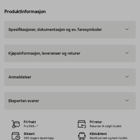
Produktinformasjon
Spesifikasjoner, dokumentasjon og ev. faresymboler
Kjøpsinformasjon, leveranser og returer
Anmeldelser
Eksperten svarer
Fri frakt
Fri retur
Fra 599,–*
Returner til valgfri butikk
Sikkert
Klikk&Hent
365 dagers åpent kjøp
Bestill på nett og hent i butikk