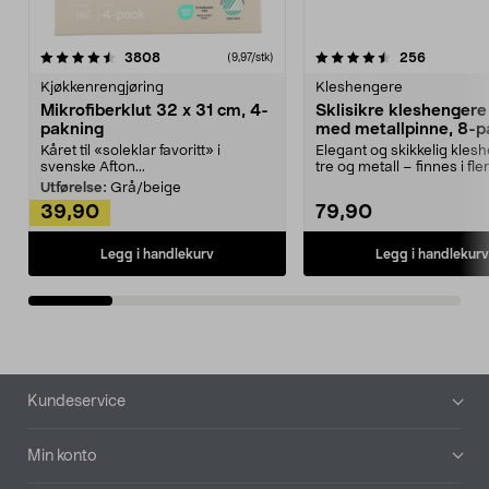
4.5av 5 stjerner
anmeldelser
4.5av 5 stjerner
anmeldels
3808
256
(9,97/stk)
Kjøkkenrengjøring
Kleshengere
Mikrofiberklut 32 x 31 cm, 4-
Sklisikre kleshengere 
pakning
med metallpinne, 8-p
Kåret til «soleklar favoritt» i
Elegant og skikkelig kles
svenske Afton...
tre og metall – finnes i fle
Kleshe...
Utførelse:
Grå/beige
39,90
79,90
Legg i handlekurv
Legg i handlekurv
Bunntekst
Kundeservice
Min konto