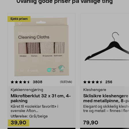
Uvanlig gode priser på vanlige ting
Sjekk prisen
4.5av 5 stjerner
anmeldelser
4.5av 5 stjerner
anmeldels
3808
256
(9,97/stk)
Kjøkkenrengjøring
Kleshengere
Mikrofiberklut 32 x 31 cm, 4-
Sklisikre kleshengere 
pakning
med metallpinne, 8-p
Kåret til «soleklar favoritt» i
Elegant og skikkelig kles
svenske Afton...
tre og metall – finnes i fle
Kleshe...
Utførelse:
Grå/beige
39,90
79,90