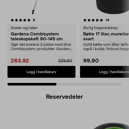
5.0 av 5 stjerner
anmeldelser
4.5 av 5 stjerner
anmeldelse
8
14
Koster og raker
Øvrig hageredskap
Gardena Combisystem
Bøtte 17 liter, murerbø
teleskopskaft 90-145 cm
svart
Gjør det enklere å jobbe med dine
Solid bøtte som tåler tøffe
Combisystem-produkter. Gardena
også i kulda. Robust hag
Combisystem tel...
med solid og...
263,92
99,90
329,90
Legg i handlekurv
Legg i handlekurv
Reservedeler