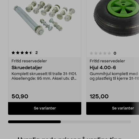
anmeldelser
4.5av 5 stjerner
2
anmeldelser
0
0.0 av 5 stjerner
Fritid reservedeler
Fritid reservedeler
Skruedetaljer
Hjul 4.00-6
Komplett skruesett til tralle 31-1101.
Gummihjul komplett med 
Aksellengde: 95 mm. Aksel utv. Ø
og plastfelg til kjerre 31-11
15,8 mm.
Akselmål inv. Ø ...
50,90
125,00
Se varianter
Se varianter