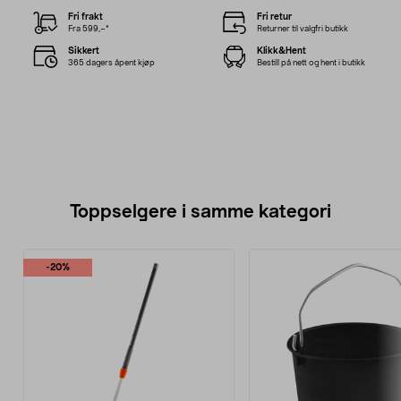
Fri frakt
Fri retur
Fra 599,–*
Returner til valgfri butikk
Sikkert
Klikk&Hent
365 dagers åpent kjøp
Bestill på nett og hent i butikk
Toppselgere i samme kategori
-20%