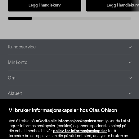
Legg i handlekurv
Legg i handlekurv
Bunntekst
Kundeservice
Min konto
Om
Aktuelt
Våre selskaper
Vi bruker informasjonskapsler hos Clas Ohlson
Ved å trykke på
«Godta alle informasjonskapsler»
samtykker du i at vi
Finn din butikk
lagrer informasjonskapsler (cookies) og annen sporingsteknologi på
din enhet i henhold til vår
policy for informasjonskapsler
for å
forbedre brukeropplevelsen din på vårt nettsted, analysere bruken av