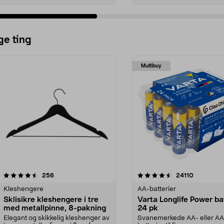
ge ting
Multibuy
4.5av 5 stjerner
anmeldelser
4.5av 5 stjerner
anmeldels
256
24110
Kleshengere
AA-batterier
Sklisikre kleshengere i tre
Varta Longlife Power ba
med metallpinne, 8-pakning
24 pk
Elegant og skikkelig kleshenger av
Svanemerkede AA- eller A