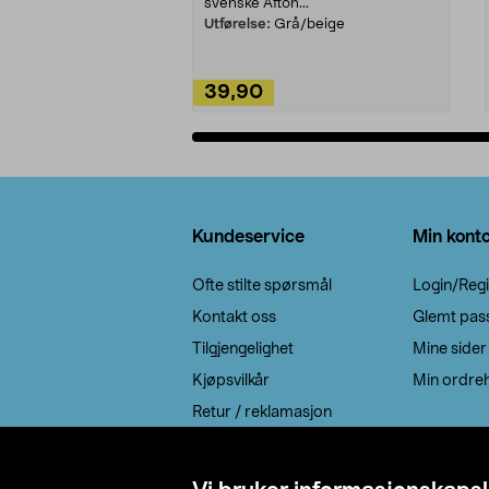
svenske Afton...
Utførelse:
Grå/beige
39,90
Legg i handlekurv
Bunntekst
Kundeservice
Min kont
Ofte stilte spørsmål
Login/Regi
Kontakt oss
Glemt pas
Tilgjengelighet
Mine sider
Kjøpsvilkår
Min ordreh
Retur / reklamasjon
EE-avfall
Cookie policy