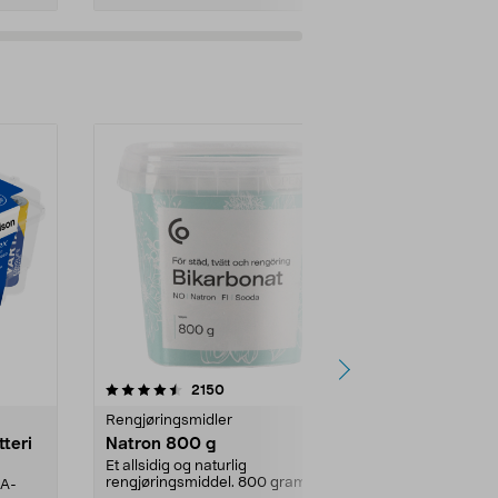
er
4.0av 5 stjerner
anmeldelser
4.5
2150
4
Rengjøringsmidler
Levende lys
tteri
Natron 800 g
Telys steari
prosent ste
Et allsidig og naturlig
rengjøringsmiddel. 800 gram
AA-
100 % stearin