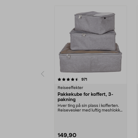
5 av 5 stjerner
4.5 av 5 stjerner
anmeldelser
971
Reiseeffekter
Pakkekube for koffert, 3-
pakning
Hver ting på sin plass i kofferten.
Reisevesker med luftig meshlokk
og glidelås....
149,90