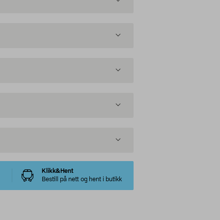
Klikk&Hent
Bestill på nett og hent i butikk