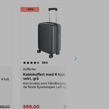
-30%
4.5 av 5 stjerner
anmeldelser
4.5
564
7
Kofferter
Klesoppbevar
Kabinkoffert med 4 hjul, lav
Klespose me
vekt, grå
hengende
4 fullt
Kan brukes som håndbagasje hos
Lett og luftig 
de fleste flyselskaper. Lett og hard
klærne dine på
kabinkoffert...
559,00
99,90
99,00
799,00