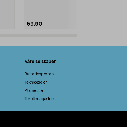
natron – til rengjøring både...
råvarer. Produ
brenner med e
59,90
69,90
Legg i handlekurv
Legg 
Våre selskaper
Batteriexperten
Teknikkdeler
PhoneLife
Teknikmagasinet