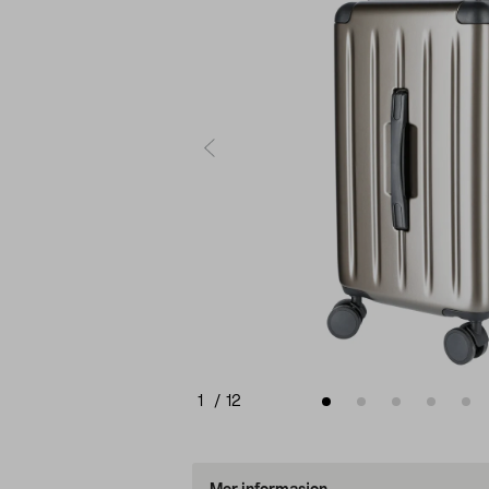
1
/
12