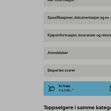
Mer informasjon
Spesifikasjoner, dokumentasjon og ev.
Kjøpsinformasjon, leveranser og retur
Anmeldelser
Eksperten svarer
Fri frakt
Fra 599,–*
Toppselgere i samme katego