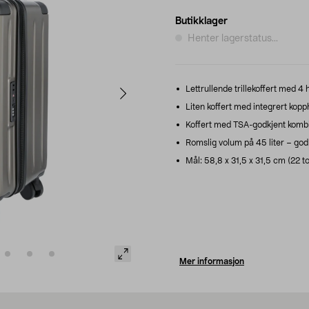
Butikklager
Henter lagerstatus...
Lettrullende trillekoffert med 4 h
Liten koffert med integrert kopp
Koffert med TSA-godkjent kombin
Romslig volum på 45 liter – god p
Mål: 58,8 x 31,5 x 31,5 cm (22 to
Mer informasjon