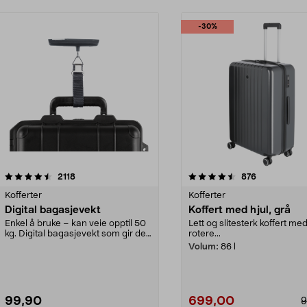
-30%
4.5 av 5 stjerner
anmeldelser
4.5 av 5 stjerner
anmeldelser
2118
876
Kofferter
Kofferter
Digital bagasjevekt
Koffert med hjul, grå
Enkel å bruke – kan veie opptil 50
Lett og slitesterk koffert med 
kg. Digital bagasjevekt som gir deg
rotere...
kontroll ...
Volum:
86 l
99,90
699,00
9