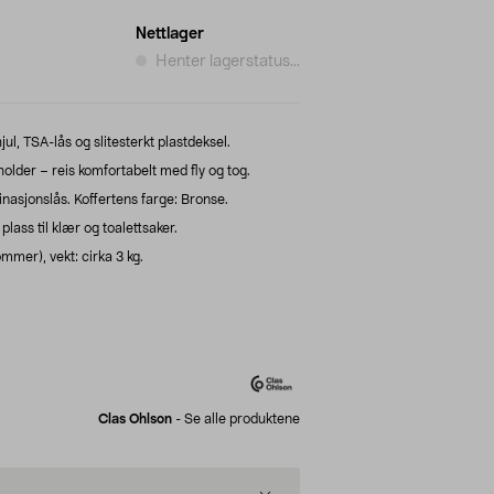
Nettlager
Henter lagerstatus...
jul, TSA-lås og slitesterkt plastdeksel.
holder – reis komfortabelt med fly og tog.
asjonslås. Koffertens farge: Bronse.
lass til klær og toalettsaker.
mmer), vekt: cirka 3 kg.
Clas Ohlson
-
Se alle produktene