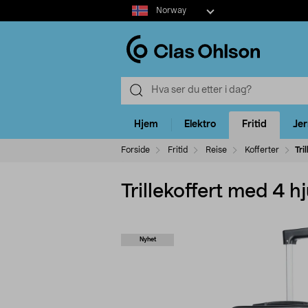
Select
Norway
market
Hjem
Elektro
Fritid
Je
Forside
Fritid
Reise
Kofferter
Tri
Trillekoffert med 4 h
Nyhet