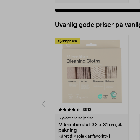
Uvanlig gode priser på vanli
Sjekk prisen
5av 5 stjerner
4.5av 5 stjerner
anmeldelser
3813
Kjøkkenrengjøring
Mikrofiberklut 32 x 31 cm, 4-
pakning
Kåret til «soleklar favoritt» i