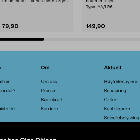
tre og metall – finnes i flere farger.
batterier til fjer...
Kleshe...
Type:
AA/LR6
79,90
149,90
Legg i handlekurv
Legg i handlekurv
o
Om
Aktuelt
strer
Om oss
Høytrykkspylere
sordet?
Presse
Rengjøring
Bærekraft
Griller
istorikk
Karriere
Kantklippere
Solcellebelysning