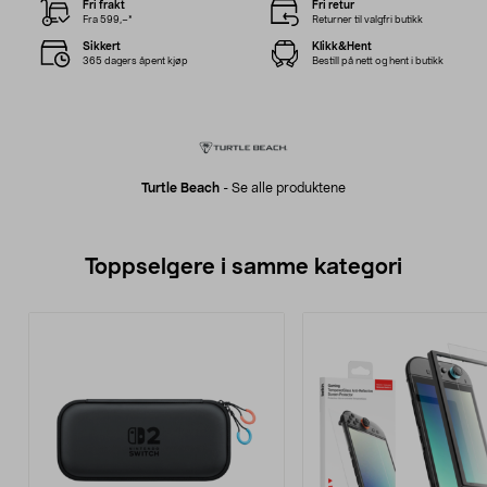
Fri frakt
Fri retur
Fra 599,–*
Returner til valgfri butikk
Sikkert
Klikk&Hent
365 dagers åpent kjøp
Bestill på nett og hent i butikk
Turtle Beach
-
Se alle produktene
Toppselgere i samme kategori