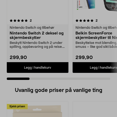
5.0 av 5 stjerner
anmeldelser
4.0 av 5 stjerner
anmeldelser
2
2
Nintendo Switch og tilbehør
Nintendo Switch og tilbeh
Nintendo Switch 2 deksel og
Belkin ScreenForce
skjermbeskytter
skjermbeskytter til N
Switch 2
Beskytt Nintendo Switch 2 under
Beskyttelse mot blending,
spilling, oppbevaring og på reise.
smuss – like god sikt båd
Nintendo Swit...
inne. Belki...
299,90
299,90
Legg i handlekurv
Legg i handlekurv
Uvanlig gode priser på vanlige ting
Sjekk prisen