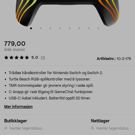
779,00
(inkl. moms)
5.0
(
1
)
Artikkelnr.:
10-2-179
Trådløs håndkontroller for Nintendo Switch og Switch 2.
Turtle Beach RGB-spillkontroller med 8 lyssoner.
TMR-tommelspaker gir jevnere styring i raske spill.
C-knapp gir rask tilgang til GameChat-funksjoner.
USB-C-kabel inkludert. Batteritid opptil 20 timer.
Mer informasjon
Butikklager
Nettlager
Henter lagerstatus...
Henter lagerstatus...