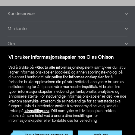
Bunntekst
Kundeservice
Min konto
Om
Vi bruker informasjonskapsler hos Clas Ohlson
Aktuelt
Ved å trykke på
«Godta alle informasjonskapsler»
samtykker du i at vi
lagrer informasjonskapsler (cookies) og annen sporingsteknologi på
Våre selskaper
din enhet i henhold til vår
policy for informasjonskapsler
for å
forbedre brukeropplevelsen din på vårt nettsted, analysere bruken av
nettstedet og for å tilpasse våre markedsføringstiltak. Vi bruker fire
Finn din butikk
typer informasjonskapsler: nødvendige, funksjonelle, analytiske og
annonserelaterte. For nødvendige informasjonskapsler er det ikke noe
krav om samtykke, ettersom de er nødvendige for at nettstedet skal
SE
NO
FI
fungere. Hvis du istedenfor ønsker å skreddersy dine valg, kan du
trykke på
«Innstillinger»
. Ditt samtykke er frivillig og kan trekkes
tilbake når som helst ved å endre dine innstillinger for
informasjonskapsler eller kontakte oss for veiledning.