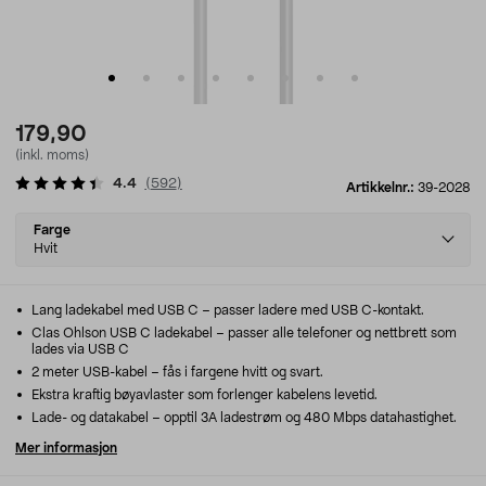
179,90
(inkl. moms)
4.4
(
592
)
Artikkelnr.:
39-2028
Select
Farge
variant
Hvit
Lang ladekabel med USB C – passer ladere med USB C-kontakt.
Clas Ohlson USB C ladekabel – passer alle telefoner og nettbrett som
lades via USB C
2 meter USB-kabel – fås i fargene hvitt og svart.
Ekstra kraftig bøyavlaster som forlenger kabelens levetid.
Lade- og datakabel – opptil 3A ladestrøm og 480 Mbps datahastighet.
Mer informasjon