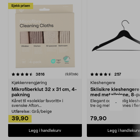
Sjekk prisen
4.5av 5 stjerner
anmeldelser
4.5av 5 stjerner
anmeldels
3816
257
(9,97/stk)
Kjøkkenrengjøring
Kleshengere
Mikrofiberklut 32 x 31 cm, 4-
Sklisikre kleshengere 
pakning
med metallpinne, 8-p
Kåret til «soleklar favoritt» i
Elegant og skikkelig kles
-
svenske Afton...
tre og metall – finnes i fle
Kleshe...
Utførelse:
Grå/beige
39,90
79,90
Legg i handlekurv
Legg i handlekurv