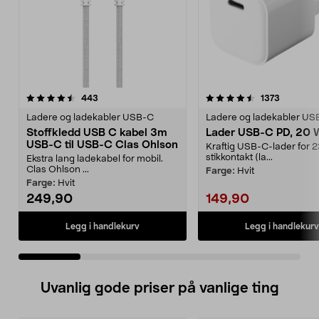
4.5 av 5 stjerner
anmeldelser
4.5 av 5 stjerner
anmeldel
443
1373
Ladere og ladekabler USB-C
Ladere og ladekabler US
Stoffkledd USB C kabel 3m
Lader USB-C PD, 20 
USB-C til USB-C Clas Ohlson
Kraftig USB-C-lader for 
stikkontakt (la...
Ekstra lang ladekabel for mobil.
Clas Ohlson ...
Farge:
Hvit
Farge:
Hvit
249,90
149,90
Legg i handlekurv
Legg i handlekurv
Uvanlig gode priser på vanlige ting