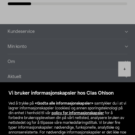
Bunntekst
Kundeservice
Min konto
Om
Product
+
quantity
Aktuelt
Våre selskaper
Vi bruker informasjonskapsler hos Clas Ohlson
Ved å trykke på
«Godta alle informasjonskapsler»
samtykker du i at vi
Finn din butikk
lagrer informasjonskapsler (cookies) og annen sporingsteknologi på
din enhet i henhold til vår
policy for informasjonskapsler
for å
forbedre brukeropplevelsen din på vårt nettsted, analysere bruken av
SE
NO
FI
nettstedet og for å tilpasse våre markedsføringstiltak. Vi bruker fire
typer informasjonskapsler: nødvendige, funksjonelle, analytiske og
annonserelaterte. For nødvendige informasjonskapsler er det ikke noe