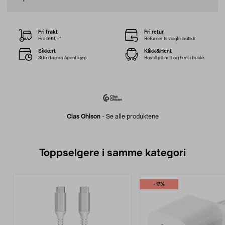
Fri frakt
Fri retur
Fra 599,–*
Returner til valgfri butikk
Sikkert
Klikk&Hent
365 dagers åpent kjøp
Bestill på nett og hent i butikk
Clas Ohlson
-
Se alle produktene
Toppselgere i samme kategori
-17%