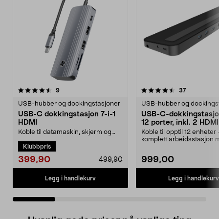
4.5 av 5 stjerner
anmeldelser
4.5 av 5 stjerner
anmeldelse
9
37
USB-hubber og dockingstasjoner
USB-hubber og dockings
USB-C dokkingstasjon 7-i-1
USB-C-dokkingstasj
HDMI
12 porter, inkl. 2 HDMI
Koble til datamaskin, skjerm og
Koble til opptil 12 enheter
tilbehør med bare én kabel. USB-
komplett arbeidsstasjon 
Klubbpris
C dokkingstasjon...
enhet. Power...
399,90
999,00
499,90
Legg i handlekurv
Legg i handlekurv