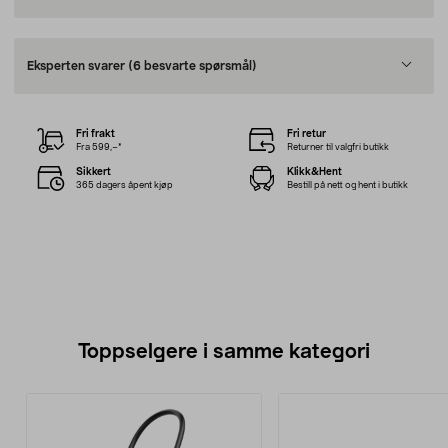
Eksperten svarer
(6 besvarte spørsmål)
Fri frakt
Fri retur
Fra 599,–*
Returner til valgfri butikk
Sikkert
Klikk&Hent
365 dagers åpent kjøp
Bestill på nett og hent i butikk
Toppselgere i samme kategori