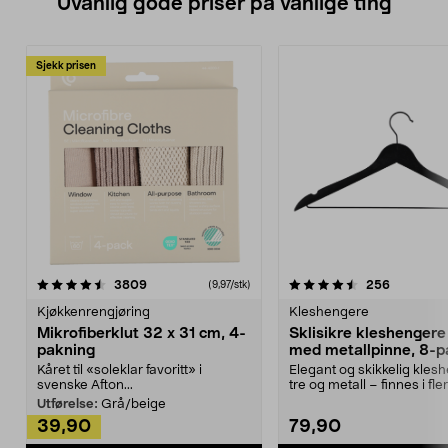
Uvanlig gode priser på vanlige ting
Sjekk prisen
4.5av 5 stjerner
anmeldelser
4.5av 5 stjerner
anmeldels
3809
256
(9,97/stk)
Kjøkkenrengjøring
Kleshengere
Mikrofiberklut 32 x 31 cm, 4-
Sklisikre kleshengere 
pakning
med metallpinne, 8-p
Kåret til «soleklar favoritt» i
Elegant og skikkelig kles
svenske Afton...
tre og metall – finnes i fle
Kleshe...
Utførelse:
Grå/beige
39,90
79,90