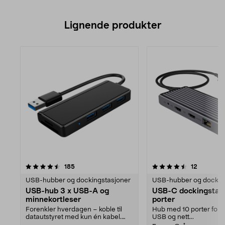
Lignende produkter
4.5av 5 stjerner
anmeldelser
anmeldel
185
12
USB-hubber og dockingstasjoner
USB-hubber og dockin
USB-hub 3 x USB-A og
USB-C dockingstasj
minnekortleser
porter
Forenkler hverdagen – koble til
Hub med 10 porter for b
datautstyret med kun én kabel.
USB og nett...
USB-hub som gir d...