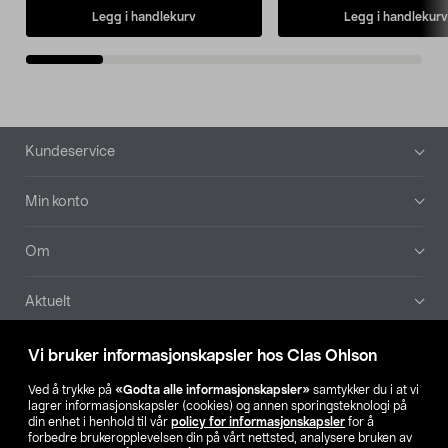
Legg i handlekurv
Legg i handlekurv
Bunntekst
Kundeservice
Min konto
Om
Aktuelt
Våre selskaper
Vi bruker informasjonskapsler hos Clas Ohlson
Ved å trykke på
«Godta alle informasjonskapsler»
samtykker du i at vi
Finn din butikk
lagrer informasjonskapsler (cookies) og annen sporingsteknologi på
din enhet i henhold til vår
policy for informasjonskapsler
for å
forbedre brukeropplevelsen din på vårt nettsted, analysere bruken av