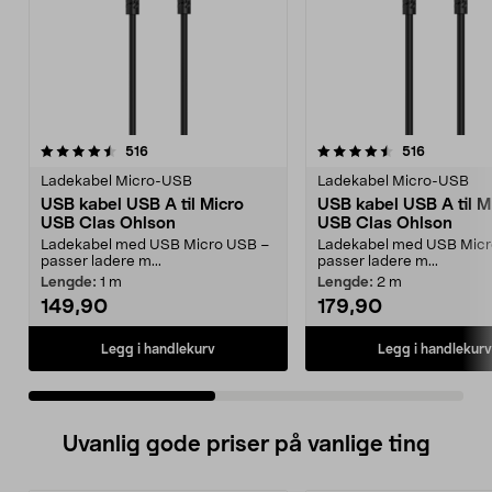
4.5 av 5 stjerner
anmeldelser
4.5 av 5 stjerner
anmeldels
516
516
Ladekabel Micro-USB
Ladekabel Micro-USB
USB kabel USB A til Micro
USB kabel USB A til M
USB Clas Ohlson
USB Clas Ohlson
Ladekabel med USB Micro USB –
Ladekabel med USB Micr
passer ladere m...
passer ladere m...
Lengde:
1 m
Lengde:
2 m
149,90
179,90
Legg i handlekurv
Legg i handlekurv
Uvanlig gode priser på vanlige ting