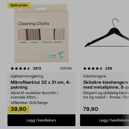
Sjekk prisen
4.5av 5 stjerner
anmeldelser
4.5av 5 stjerner
anmeldels
3813
256
(9,97/stk)
Kjøkkenrengjøring
Kleshengere
Mikrofiberklut 32 x 31 cm, 4-
Sklisikre kleshengere 
pakning
med metallpinne, 8-p
Kåret til «soleklar favoritt» i
Elegant og skikkelig kles
svenske Afton...
tre og metall – finnes i fle
Kleshe...
Utførelse:
Grå/beige
39,90
79,90
Legg i handlekurv
Legg i handlekurv