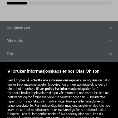
Bunntekst
Kundeservice
Min konto
Om
Aktuelt
Vi bruker informasjonskapsler hos Clas Ohlson
Våre selskaper
Ved å trykke på
«Godta alle informasjonskapsler»
samtykker du i at vi
lagrer informasjonskapsler (cookies) og annen sporingsteknologi på
din enhet i henhold til vår
policy for informasjonskapsler
for å
Finn din butikk
forbedre brukeropplevelsen din på vårt nettsted, analysere bruken av
nettstedet og for å tilpasse våre markedsføringstiltak. Vi bruker fire
typer informasjonskapsler: nødvendige, funksjonelle, analytiske og
annonserelaterte. For nødvendige informasjonskapsler er det ikke noe
SE
NO
FI
krav om samtykke, ettersom de er nødvendige for at nettstedet skal
fungere. Hvis du istedenfor ønsker å skreddersy dine valg, kan du