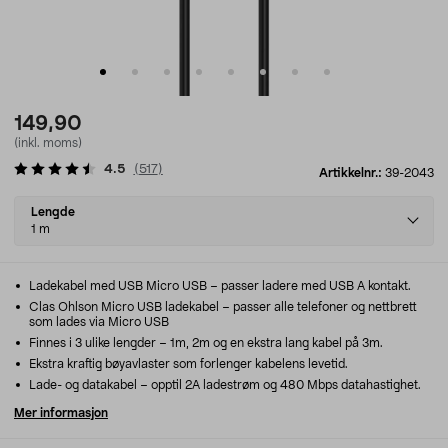
149,90
(inkl. moms)
4.5
(
517
)
Artikkelnr.:
39-2043
Select
Lengde
variant
1 m
Ladekabel med USB Micro USB – passer ladere med USB A kontakt.
Clas Ohlson Micro USB ladekabel – passer alle telefoner og nettbrett
som lades via Micro USB
Finnes i 3 ulike lengder – 1m, 2m og en ekstra lang kabel på 3m.
Ekstra kraftig bøyavlaster som forlenger kabelens levetid.
Lade- og datakabel – opptil 2A ladestrøm og 480 Mbps datahastighet.
Mer informasjon