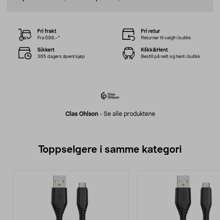
Fri frakt
Fri retur
Fra 599,–*
Returner til valgfri butikk
Sikkert
Klikk&Hent
365 dagers åpent kjøp
Bestill på nett og hent i butikk
Clas Ohlson
-
Se alle produktene
Toppselgere i samme kategori