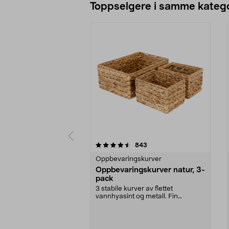
Toppselgere i samme katego
5 av 5 stjerner
4.5 av 5 stjerner
anmeldelser
843
Oppbevaringskurver
Oppbevaringskurver natur, 3-
pack
3 stabile kurver av flettet
vannhyasint og metall. Fin
innredningsdetalj til de ...