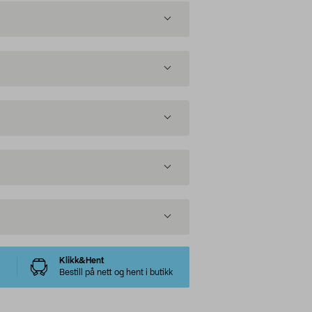
Klikk&Hent
Bestill på nett og hent i butikk