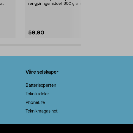
rengjøringsmiddel. 800 gram
AA-
100 % stearin
natron – til rengjøring både...
råvarer. Produ
brenner med e
59,90
69,90
Legg i handlekurv
Legg 
Våre selskaper
Batteriexperten
Teknikkdeler
PhoneLife
Teknikmagasinet