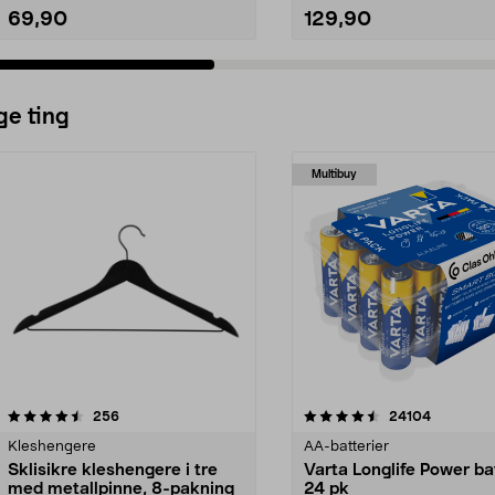
69,90
129,90
ge ting
Multibuy
4.5av 5 stjerner
anmeldelser
4.5av 5 stjerner
anmeldels
256
24104
Kleshengere
AA-batterier
Sklisikre kleshengere i tre
Varta Longlife Power ba
med metallpinne, 8-pakning
24 pk