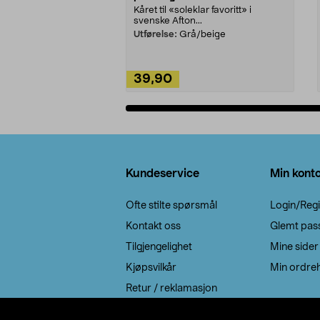
Kåret til «soleklar favoritt» i
svenske Afton...
Utførelse:
Grå/beige
39,90
Legg i handlekurv
Bunntekst
Kundeservice
Min kont
Ofte stilte spørsmål
Login/Regi
Kontakt oss
Glemt pas
Tilgjengelighet
Mine sider
Kjøpsvilkår
Min ordreh
Retur / reklamasjon
EE-avfall