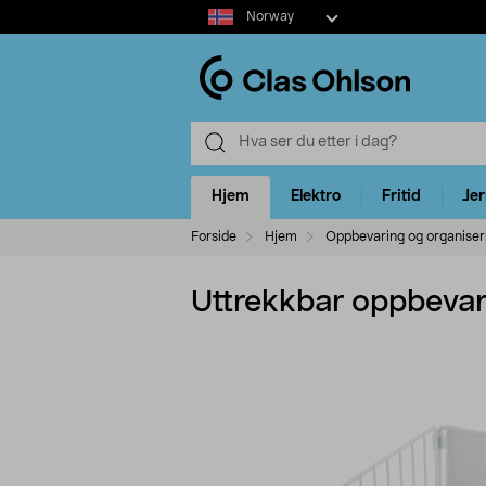
Select
Norway
market
Hjem
Elektro
Fritid
Je
Forside
Hjem
Oppbevaring og organiser
Uttrekkbar oppbeva