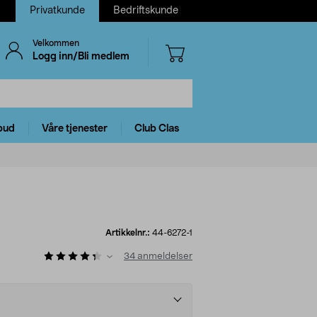
Privatkunde
Bedriftskunde
Velkommen
Logg inn/Bli medlem
bud
Våre tjenester
Club Clas
Artikkelnr.:
44-6272-1
34
anmeldelser