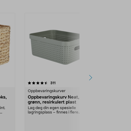
4.5 av 5 stjerner
anmeldelser
4.5
311
1
Oppbevaringskurver
Oppbevaring
ks,
Oppbevaringskurv Neat,
Oppbevarin
grønn, resirkulert plast
resirkulert 
int.
Lag deg din egen spesielle
Lag deg din e
lagringsplass – finnes i flere
lagringsplass 
størrelser og farger. ...
størrelser og f