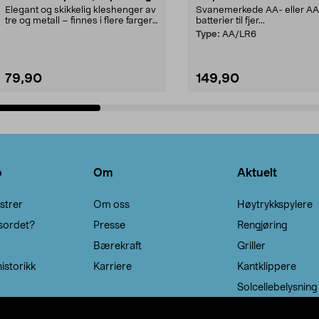
Elegant og skikkelig kleshenger av
Svanemerkede AA- eller A
tre og metall – finnes i flere farger.
batterier til fjer...
Kleshe...
Type:
AA/LR6
79,90
149,90
Legg i handlekurv
Legg i handlekurv
o
Om
Aktuelt
strer
Om oss
Høytrykkspylere
sordet?
Presse
Rengjøring
Bærekraft
Griller
istorikk
Karriere
Kantklippere
Solcellebelysning