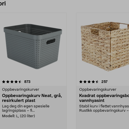
ri
4.5 av 5 stjerner
anmeldelser
4.5 av 5 stjerner
anmeldelser
873
257
Oppbevaringskurver
Oppbevaringskurver
Oppbevaringskurv Neat, grå,
Kvadrat oppbevaringsbo
resirkulert plast
vannhyasint
Lag deg din egen spesielle
Stabil kurv i flettet vannhyas
lagringsplass – fi...
Rustikk oppbevaringskurv –
størrelsetilpasset...
Modell:
L, (20 liter)