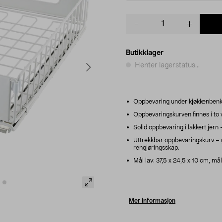
Product
quantity
Butikklager
Henter lagerstatus...
Oppbevaring under kjøkkenbenk, 
Oppbevaringskurven finnes i to 
Solid oppbevaring i lakkert jern
Uttrekkbar oppbevaringskurv – gjø
rengjøringsskap.
Mål lav: 37,5 x 24,5 x 10 cm, mål
Mer informasjon