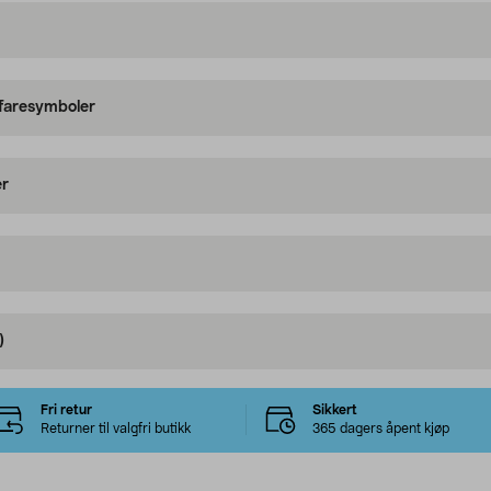
 faresymboler
er
)
Fri retur
Sikkert
Returner til valgfri butikk
365 dagers åpent kjøp