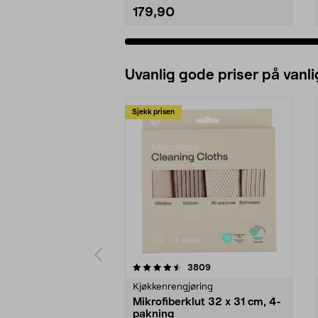
179,90
Uvanlig gode priser på vanli
Sjekk prisen
5av 5 stjerner
4.5av 5 stjerner
anmeldelser
3809
Kjøkkenrengjøring
Mikrofiberklut 32 x 31 cm, 4-
pakning