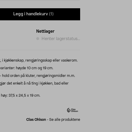
Legg i handlekurv
(1)
Nettlager
Henter lagerstatus...
i kjøkkenskap, rengjøringsskap eller vaskerom.
varianter: høyde 10 cm og 19 cm.
 – hold orden på kluter, rengjøringsmidler m.m.
r det enkelt å nå ting i kjøkken, bad eller
 høy: 37,5 x 24,5 x 19 cm.
Clas Ohlson
-
Se alle produktene