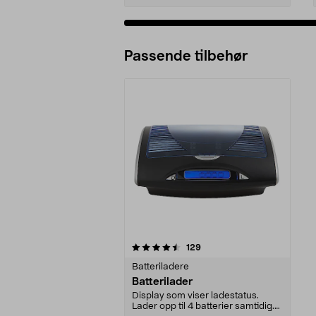
Passende tilbehør
5av 5 stjerner
anmeldelser
129
Batteriladere
Batterilader
Display som viser ladestatus.
Lader opp til 4 batterier samtidig.