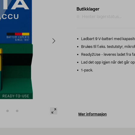
Butikklager
Henter lagerstatus...
Ladbart 9 V-batteri med kapasi
Brukes til f.eks. testutstyr, mikro
Ready2Use - leveres ladet fra fa
Lad det opp igjen når det går op
1-pack.
Mer informasjon