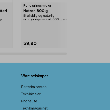
Rengjøringsmidler
Levende lys
tteri
Natron 800 g
Telys steari
prosent ste
Et allsidig og naturlig
rengjøringsmiddel. 800 gram
AA-
100 % stearin
natron – til rengjøring både...
råvarer. Produ
brenner med e
59,90
69,90
Legg i handlekurv
Legg 
Våre selskaper
Batteriexperten
Teknikkdeler
PhoneLife
Teknikmagasinet