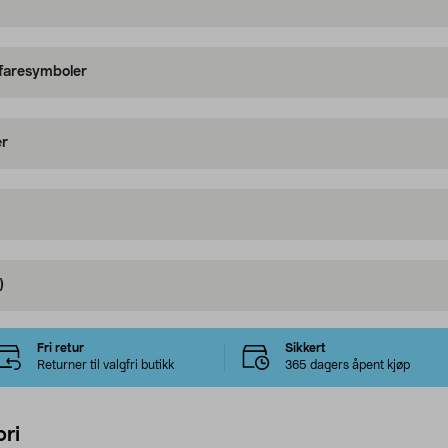
 faresymboler
er
)
Fri retur
Sikkert
Returner til valgfri butikk
365 dagers åpent kjøp
ri