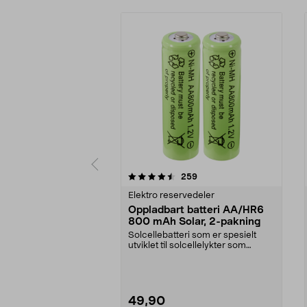
5 av 5 stjerner
4.5 av 5 stjerner
anmeldelser
259
Elektro reservedeler
Oppladbart batteri AA/HR6
800 mAh Solar, 2-pakning
Solcellebatteri som er spesielt
utviklet til solcellelykter som
bruker AA-batter...
49,90