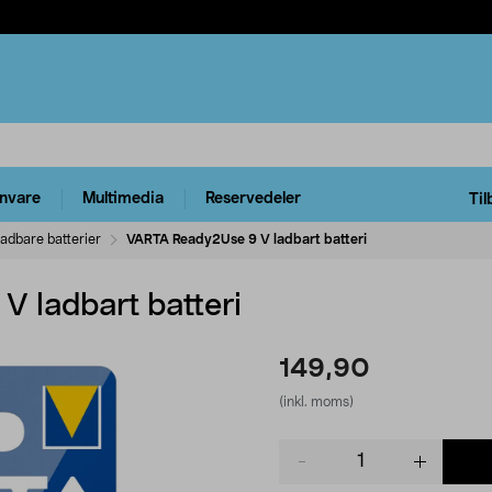
rnvare
Multimedia
Reservedeler
Til
adbare batterier
VARTA Ready2Use 9 V ladbart batteri
 ladbart batteri
149,90
(inkl. moms)
Product
quantity