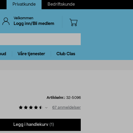
Privatkunde
Bedriftskunde
Velkommen
Logg inn/Bli medlem
bud
Våre tjenester
Club Clas
Artikkelnr.:
32-5096
67
anmeldelser
Legg i handlekurv
(1)