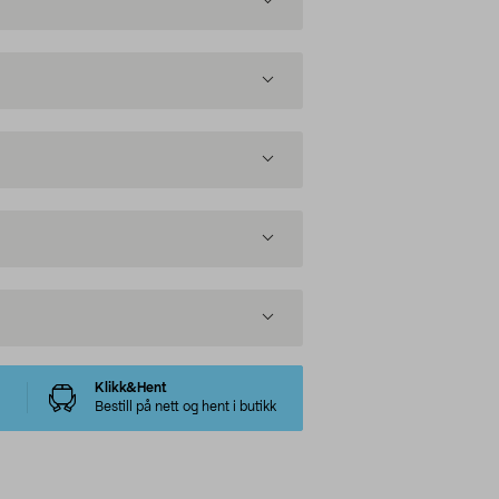
Klikk&Hent
Bestill på nett og hent i butikk