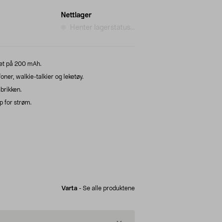
Nettlager
Henter lagerstatus...
tet på 200 mAh.
foner, walkie-talkier og leketøy.
brikken.
p for strøm.
Varta
-
Se alle produktene