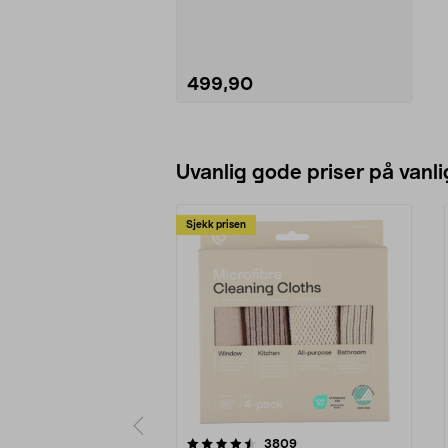
Lader batterie...
499,90
Legg i handlekurv
Uvanlig gode priser på vanli
Sjekk prisen
5av 5 stjerner
4.5av 5 stjerner
anmeldelser
3809