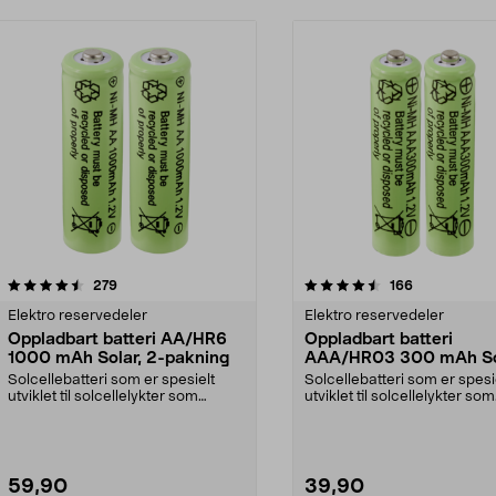
4.5 av 5 stjerner
anmeldelser
4.5 av 5 stjerner
anmeldelser
279
166
Elektro reservedeler
Elektro reservedeler
Oppladbart batteri AA/HR6
Oppladbart batteri
1000 mAh Solar, 2-pakning
AAA/HR03 300 mAh So
2-pakning
Solcellebatteri som er spesielt
Solcellebatteri som er spesi
utviklet til solcellelykter som
utviklet til solcellelykter som
bruker AA-batter...
bruker AAA-batte...
59,90
39,90