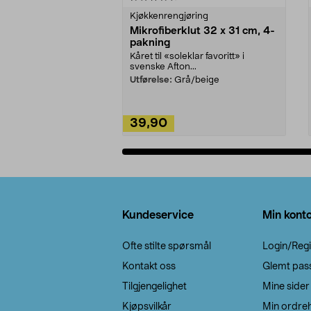
Kjøkkenrengjøring
Mikrofiberklut 32 x 31 cm, 4-
pakning
Kåret til «soleklar favoritt» i
svenske Afton...
Utførelse:
Grå/beige
39,90
Legg i handlekurv
Bunntekst
Kundeservice
Min kont
Ofte stilte spørsmål
Login/Regi
Kontakt oss
Glemt pas
Tilgjengelighet
Mine sider
Kjøpsvilkår
Min ordreh