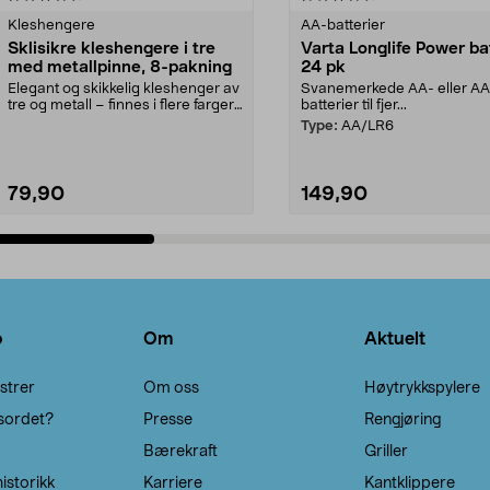
Kleshengere
AA-batterier
Sklisikre kleshengere i tre
Varta Longlife Power ba
med metallpinne, 8-pakning
24 pk
Elegant og skikkelig kleshenger av
Svanemerkede AA- eller A
tre og metall – finnes i flere farger.
batterier til fjer...
Kleshe...
Type:
AA/LR6
79,90
149,90
Legg i handlekurv
Legg i handlekurv
o
Om
Aktuelt
strer
Om oss
Høytrykkspylere
sordet?
Presse
Rengjøring
Bærekraft
Griller
istorikk
Karriere
Kantklippere