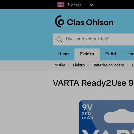
Select
Norway
market
Hjem
Elektro
Fritid
Je
Forside
Elektro
Batterier og ladere
L
VARTA Ready2Use 9 V