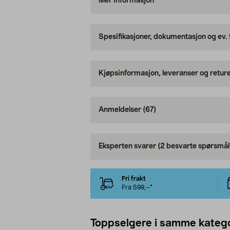
Mer informasjon
Spesifikasjoner, dokumentasjon og ev.
Kjøpsinformasjon, leveranser og retur
Anmeldelser
(67)
Eksperten svarer
(2 besvarte spørsmål
Fri frakt
Fra 599,–*
Toppselgere i samme katego