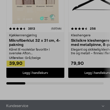
4.5av 5 stjerner
anmeldelser
4.5av 5 stjerner
anmeldels
3813
256
(9,97/stk)
Kjøkkenrengjøring
Kleshengere
Mikrofiberklut 32 x 31 cm, 4-
Sklisikre kleshengere 
pakning
med metallpinne, 8-p
Kåret til «soleklar favoritt» i
Elegant og skikkelig kles
svenske Afton...
tre og metall – finnes i fle
Kleshe...
Utførelse:
Grå/beige
39,90
79,90
Legg i handlekurv
Legg i handlekurv
Bunntekst
Kundeservice