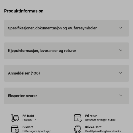
Produktinformasjon
Spesifikasjoner, dokumentasjon og ev. faresymboler
Kjøpsinformasjon, leveranser og returer
Anmeldelser
(108)
Eksperten svarer
Fri frakt
Fri retur
Fra 599,–*
Returner til valgfri butikk
Sikkert
Klikk&Hent
365 dagers åpent kjøp
Bestill på nett og hent i butikk