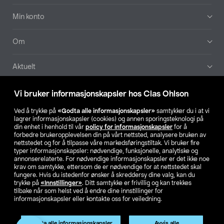
Min konto
Om
Aktuelt
Våre selskaper
Vi bruker informasjonskapsler hos Clas Ohlson
Ved å trykke på
«Godta alle informasjonskapsler»
samtykker du i at vi
Finn din butikk
lagrer informasjonskapsler (cookies) og annen sporingsteknologi på
din enhet i henhold til vår
policy for informasjonskapsler
for å
forbedre brukeropplevelsen din på vårt nettsted, analysere bruken av
SE
NO
FI
nettstedet og for å tilpasse våre markedsføringstiltak. Vi bruker fire
typer informasjonskapsler: nødvendige, funksjonelle, analytiske og
annonserelaterte. For nødvendige informasjonskapsler er det ikke noe
krav om samtykke, ettersom de er nødvendige for at nettstedet skal
fungere. Hvis du istedenfor ønsker å skreddersy dine valg, kan du
trykke på
«Innstillinger»
. Ditt samtykke er frivillig og kan trekkes
tilbake når som helst ved å endre dine innstillinger for
informasjonskapsler eller kontakte oss for veiledning.
Privacy statement
Medlemsvilkår
Kjøpsvilkår
For bedrifter
Endre til priser ekskl. moms
Produktet har utgått
Godta alle informasjonskapsler
Avvis alle