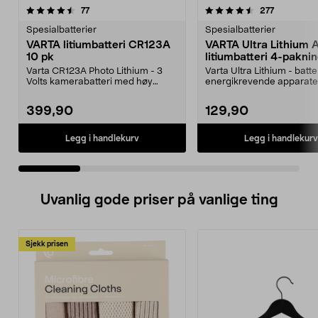
4.5 av 5 stjerner
anmeldelser
4.5 av 5 stjerner
anmeldels
77
277
Spesialbatterier
Spesialbatterier
VARTA litiumbatteri CR123A
VARTA Ultra Lithium
10 pk
litiumbatteri 4-pakni
Varta CR123A Photo Lithium - 3
Varta Ultra Lithium - batter
Volts kamerabatteri med høy
energikrevende apparater
kapasitet. Til kamera...
for digitalkam...
399,90
129,90
Legg i handlekurv
Legg i handlekurv
Uvanlig gode priser på vanlige ting
Sjekk prisen