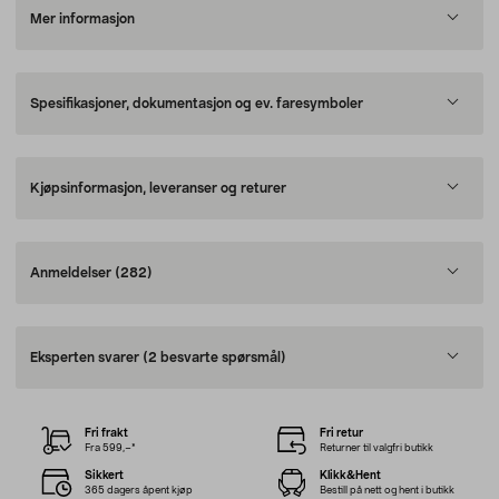
Mer informasjon
Spesifikasjoner, dokumentasjon og ev. faresymboler
Kjøpsinformasjon, leveranser og returer
Anmeldelser
(282)
Eksperten svarer
(2 besvarte spørsmål)
Fri frakt
Fri retur
Fra 599,–*
Returner til valgfri butikk
Sikkert
Klikk&Hent
365 dagers åpent kjøp
Bestill på nett og hent i butikk