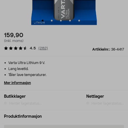
159,90
(inkl. moms)
4.5
(
282
)
Artikkelnr.:
36-4417
Varta Ultra Lithium 9 V.
Lang levetid.
Tåler lave temperaturer.
Mer informasjon
Butikklager
Nettlager
Henter lagerstatus...
Henter lagerstatus...
Produktinformasjon