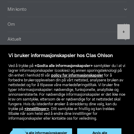
Min konto
Om
Product
+
quantity
Aktuelt
Våre selskaper
Vi bruker informasjonskapsler hos Clas Ohlson
Ved å trykke på
«Godta alle informasjonskapsler»
samtykker du i at vi
Finn din butikk
lagrer informasjonskapsler (cookies) og annen sporingsteknologi på
din enhet i henhold til vår
policy for informasjonskapsler
for å
forbedre brukeropplevelsen din på vårt nettsted, analysere bruken av
SE
NO
FI
nettstedet og for å tilpasse våre markedsføringstiltak. Vi bruker fire
typer informasjonskapsler: nødvendige, funksjonelle, analytiske og
annonserelaterte. For nødvendige informasjonskapsler er det ikke noe
krav om samtykke, ettersom de er nødvendige for at nettstedet skal
fungere. Hvis du istedenfor ønsker å skreddersy dine valg, kan du
trykke på
«Innstillinger»
. Ditt samtykke er frivillig og kan trekkes
tilbake når som helst ved å endre dine innstillinger for
informasjonskapsler eller kontakte oss for veiledning.
Privacy statement
Medlemsvilkår
Kjøpsvilkår
For bedrifter
Endre til priser ekskl. moms
Godta alle informasjonskapsler
Avvis alle