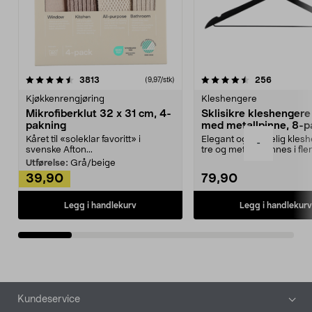
4.5av 5 stjerner
anmeldelser
4.5av 5 stjerner
anmeldels
3813
256
(9,97/stk)
Kjøkkenrengjøring
Kleshengere
Mikrofiberklut 32 x 31 cm, 4-
Sklisikre kleshengere 
pakning
med metallpinne, 8-p
Kåret til «soleklar favoritt» i
Elegant og skikkelig kles
-
svenske Afton...
tre og metall – finnes i fle
Kleshe...
Utførelse:
Grå/beige
39,90
79,90
Legg i handlekurv
Legg i handlekurv
Bunntekst
Kundeservice