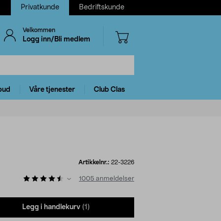
Privatkunde
Bedriftskunde
Velkommen
Logg inn/Bli medlem
bud
Våre tjenester
Club Clas
Artikkelnr.:
22-3226
1005
anmeldelser
Legg i handlekurv
(1)