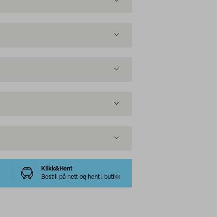
Klikk&Hent
Bestill på nett og hent i butikk