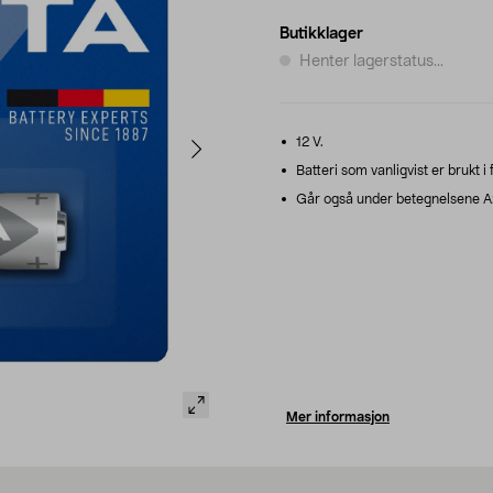
Butikklager
Henter lagerstatus...
12 V.
Batteri som vanligvist er brukt i f
Går også under betegnelsene A2
Mer informasjon