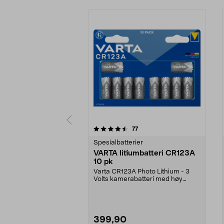
5 av 5 stjerner
4.5 av 5 stjerner
anmeldelser
77
Spesialbatterier
VARTA litiumbatteri CR123A
10 pk
Varta CR123A Photo Lithium - 3
Volts kamerabatteri med høy
kapasitet. Til kamera...
399,90