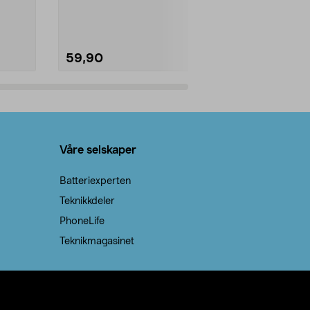
natron – til rengjøring både...
råvarer. Produ
brenner med e
59,90
69,90
Legg i handlekurv
Legg 
Våre selskaper
Batteriexperten
Teknikkdeler
PhoneLife
Teknikmagasinet