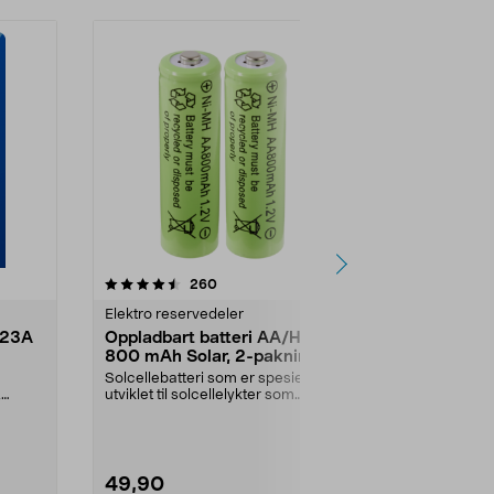
4.5 av 5 stjerner
anmeldelser
4.5
260
2
Elektro reservedeler
Spesialbatter
123A
Oppladbart batteri AA/HR6
VARTA litiu
800 mAh Solar, 2-pakning
pakning
Solcellebatteri som er spesielt
3 V kameraba
,
utviklet til solcellelykter som
kapasitet. Bru
bruker AA-batter...
blitser etc. 2
49,90
129,90