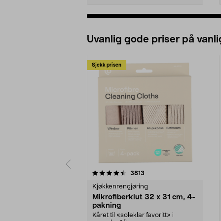
Uvanlig gode priser på vanli
Sjekk prisen
5av 5 stjerner
4.5av 5 stjerner
anmeldelser
3813
Kjøkkenrengjøring
Mikrofiberklut 32 x 31 cm, 4-
pakning
Kåret til «soleklar favoritt» i