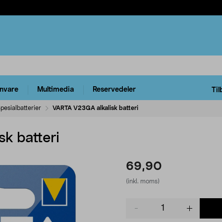
rnvare
Multimedia
Reservedeler
Til
pesialbatterier
VARTA V23GA alkalisk batteri
k batteri
69,90
(inkl. moms)
Product
quantity