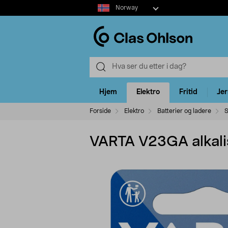
Select
Norway
market
Hjem
Elektro
Fritid
Je
Forside
Elektro
Batterier og ladere
S
VARTA V23GA alkalis