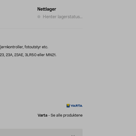
Nettlager
Henter lagerstatus...
jernkontroller, fotoutstyr etc.
3, 23A, 23AE, 3LR50 eller MN21.
Varta
-
Se alle produktene