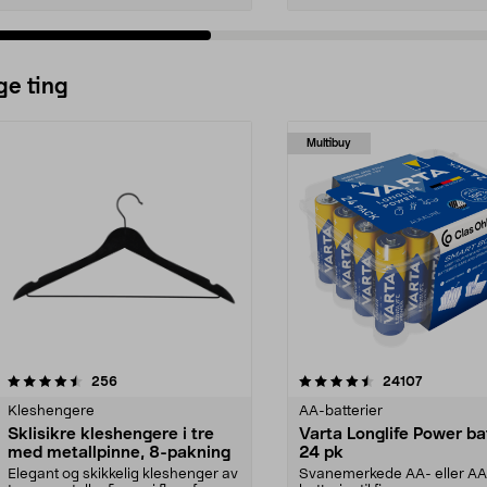
ge ting
Multibuy
4.5av 5 stjerner
anmeldelser
4.5av 5 stjerner
anmeldels
256
24107
Kleshengere
AA-batterier
Sklisikre kleshengere i tre
Varta Longlife Power ba
med metallpinne, 8-pakning
24 pk
Elegant og skikkelig kleshenger av
Svanemerkede AA- eller A