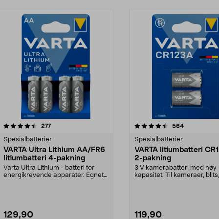
4.5 av 5 stjerner
anmeldelser
4.5 av 5 stjerner
anmeldelser
277
564
Spesialbatterier
Spesialbatterier
VARTA Ultra Lithium AA/FR6
VARTA litiumbatteri CR
litiumbatteri 4-pakning
2-pakning
Varta Ultra Lithium - batteri for
3 V kamerabatteri med høy
energikrevende apparater. Egnet
kapasitet. Til kameraer, blits
for digitalkam...
lommelykter, fjernkont...
129,90
119,90