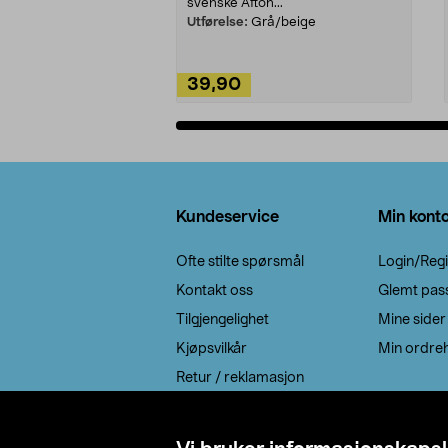
svenske Afton...
Utførelse:
Grå/beige
39,90
Legg i handlekurv
Bunntekst
Kundeservice
Min kont
Ofte stilte spørsmål
Login/Regi
Kontakt oss
Glemt pas
Tilgjengelighet
Mine sider
Kjøpsvilkår
Min ordreh
Retur / reklamasjon
EE-avfall
Cookie policy