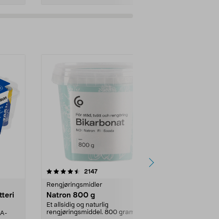
er
4.0av 5 stjerner
anmeldelser
4.5
2147
4
Rengjøringsmidler
Levende lys
tteri
Natron 800 g
Telys steari
prosent ste
Et allsidig og naturlig
rengjøringsmiddel. 800 gram
AA-
100 % stearin