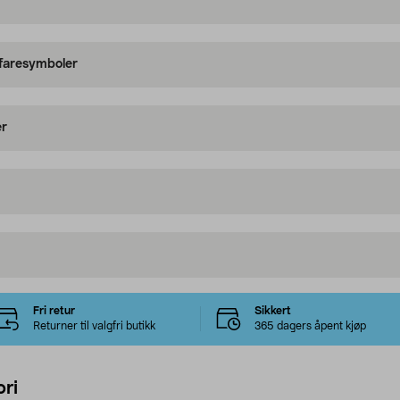
 faresymboler
er
Fri retur
Sikkert
Returner til valgfri butikk
365 dagers åpent kjøp
ri