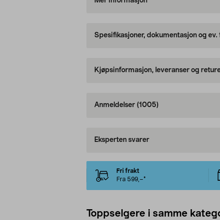
Mer informasjon
Spesifikasjoner, dokumentasjon og ev.
Kjøpsinformasjon, leveranser og retur
Anmeldelser
(1005)
Eksperten svarer
Fri frakt
Fra 599,–*
Toppselgere i samme katego