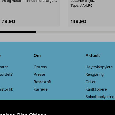
tre og metall – finnes i flere farger.
batterier til fjer...
Kleshe...
Type:
AA/LR6
79,90
149,90
Legg i handlekurv
Legg i handlekurv
o
Om
Aktuelt
strer
Om oss
Høytrykkspylere
sordet?
Presse
Rengjøring
Bærekraft
Griller
istorikk
Karriere
Kantklippere
Solcellebelysning