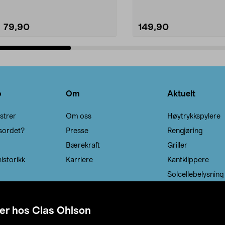
79,90
149,90
Legg i handlekurv
Legg i handlekurv
o
Om
Aktuelt
strer
Om oss
Høytrykkspylere
sordet?
Presse
Rengjøring
Bærekraft
Griller
istorikk
Karriere
Kantklippere
Solcellebelysning
er hos Clas Ohlson