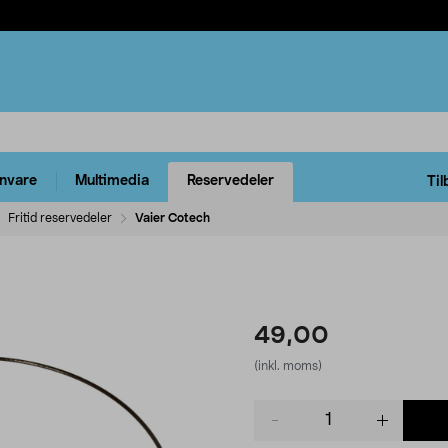
rnvare
Multimedia
Reservedeler
Til
Fritid reservedeler
Vaier Cotech
49,00
(inkl. moms)
Product
quantity