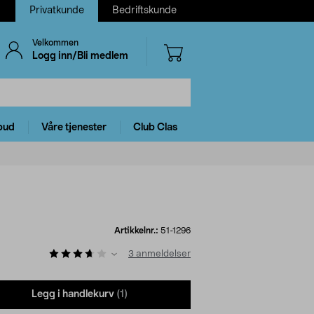
Privatkunde
Bedriftskunde
Velkommen
Logg inn/Bli medlem
bud
Våre tjenester
Club Clas
Artikkelnr.:
51-1296
3
anmeldelser
Legg i handlekurv
(1)