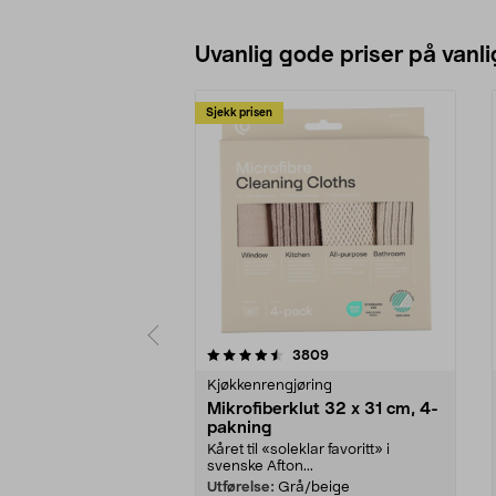
Se varianter
Uvanlig gode priser på vanli
Sjekk prisen
5av 5 stjerner
4.5av 5 stjerner
anmeldelser
3809
Kjøkkenrengjøring
Mikrofiberklut 32 x 31 cm, 4-
pakning
Kåret til «soleklar favoritt» i
svenske Afton...
Utførelse:
Grå/beige