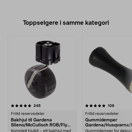
Toppselgere i samme kategori
5.0 av 5 stjerner
anmeldelser
4.5 av 5 stjerner
anmeldels
245
106
Fritid reservedeler
Fritid reservedeler
Bakhjul til Gardena
Gummidemper
Sileno/McCulloch ROB/Flymo
Gardena/Husqvarna/
Easilife
ch/Flymo
Komplett hjulkit – ett bakhjul med
Gummidemper for deksel,