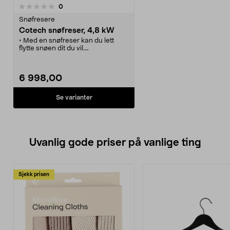
anmeldelser
0
Snøfresere
Cotech snøfreser, 4,8 kW
• Med en snøfreser kan du lett
flytte snøen dit du vil.
• God kapasitet med opptil 8
meters kastelengde.
• Friksjonsgir og drift på begge
6 998,00
hjulene - gode kjøreegenskaper.
• Bensindrevet 4-taktsmotor med
elstart og startsnor.
Se varianter
• Lykt til mørke vinterkvelder.
Uvanlig gode priser på vanlige ting
Sjekk prisen