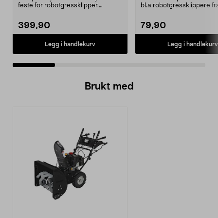
feste for robotgressklipper.
bl.a robotgressklippere fr
Bakhjul – reserv...
Gardena, Flymo og McC..
399,90
79,90
Legg i handlekurv
Legg i handlekurv
Brukt med