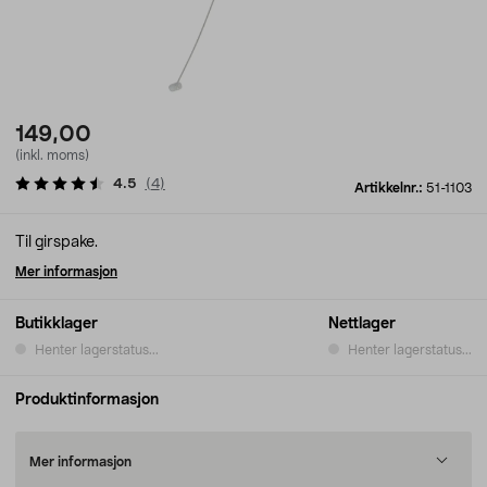
149,00
(inkl. moms)
4.5
(
4
)
Artikkelnr.:
51-1103
Til girspake.
Mer informasjon
Butikklager
Nettlager
Henter lagerstatus...
Henter lagerstatus...
Produktinformasjon
Mer informasjon