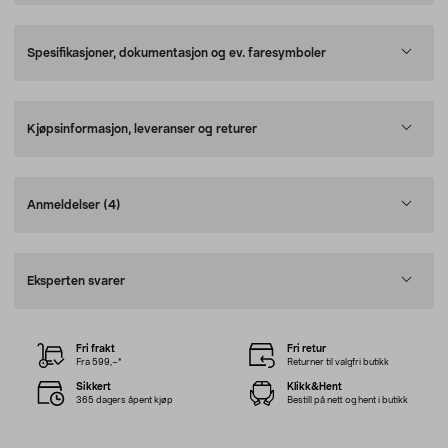
Spesifikasjoner, dokumentasjon og ev. faresymboler
Kjøpsinformasjon, leveranser og returer
Anmeldelser
(4)
Eksperten svarer
Fri frakt
Fri retur
Fra 599,–*
Returner til valgfri butikk
Sikkert
Klikk&Hent
365 dagers åpent kjøp
Bestill på nett og hent i butikk