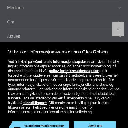
Min konto
Om
Product
+
quantity
Aktuelt
Våre selskaper
Vi bruker informasjonskapsler hos Clas Ohlson
Ved å trykke på
«Godta alle informasjonskapsler»
samtykker du i at vi
Finn din butikk
lagrer informasjonskapsler (cookies) og annen sporingsteknologi på
din enhet i henhold til vår
policy for informasjonskapsler
for å
forbedre brukeropplevelsen din på vårt nettsted, analysere bruken av
SE
NO
FI
nettstedet og for å tilpasse våre markedsføringstiltak. Vi bruker fire
typer informasjonskapsler: nødvendige, funksjonelle, analytiske og
annonserelaterte. For nødvendige informasjonskapsler er det ikke noe
krav om samtykke, ettersom de er nødvendige for at nettstedet skal
fungere. Hvis du istedenfor ønsker å skreddersy dine valg, kan du
trykke på
«Innstillinger»
. Ditt samtykke er frivillig og kan trekkes
tilbake når som helst ved å endre dine innstillinger for
informasjonskapsler eller kontakte oss for veiledning.
Privacy statement
Medlemsvilkår
Kjøpsvilkår
For bedrifter
Endre til priser ekskl. moms
Godta alle informasjonskapsler
Avvis alle