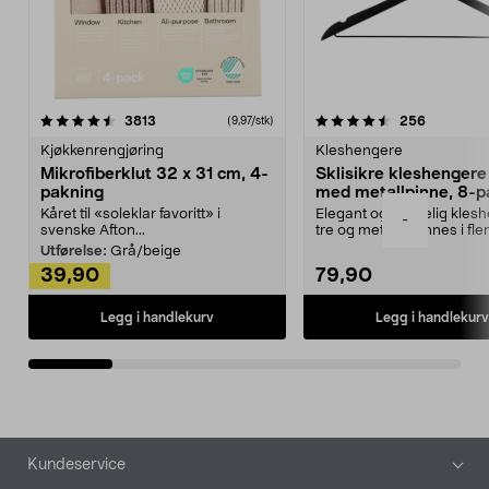
4.5av 5 stjerner
anmeldelser
4.5av 5 stjerner
anmeldels
3813
256
(9,97/stk)
Kjøkkenrengjøring
Kleshengere
Mikrofiberklut 32 x 31 cm, 4-
Sklisikre kleshengere 
pakning
med metallpinne, 8-p
Kåret til «soleklar favoritt» i
Elegant og skikkelig kles
-
svenske Afton...
tre og metall – finnes i fle
Kleshe...
Utførelse:
Grå/beige
39,90
79,90
Legg i handlekurv
Legg i handlekurv
Bunntekst
Kundeservice