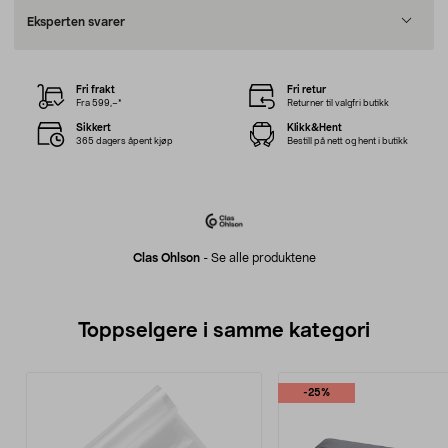
Eksperten svarer
Fri frakt
Fri retur
Fra 599,–*
Returner til valgfri butikk
Sikkert
Klikk&Hent
365 dagers åpent kjøp
Bestill på nett og hent i butikk
Clas Ohlson
-
Se alle produktene
Toppselgere i samme kategori
-25%