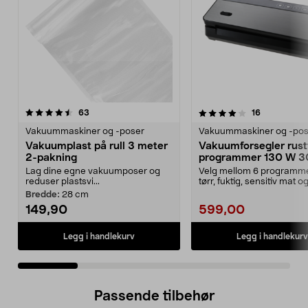
4.0 av 5 stjerner
anmeldelser
4.0 av 5 stjerner
anmeldelse
63
16
Vakuummaskiner og -poser
Vakuummaskiner og -pos
Vakuumplast på rull 3 meter
Vakuumforsegler rustf
2-pakning
programmer 130 W 3
bredde
Lag dine egne vakuumposer og
Velg mellom 6 programme
reduser plastsvi...
tørr, fuktig, sensitiv mat o
hermetikk. Vakuumpakk...
Bredde:
28 cm
149,90
599,00
Legg i handlekurv
Legg i handlekurv
Passende tilbehør