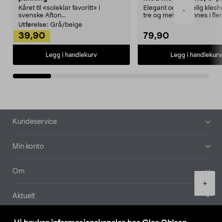
Kåret til «soleklar favoritt» i
Elegant og skikkelig kles
-
svenske Afton...
tre og metall – finnes i fle
Kleshe...
Utførelse:
Grå/beige
39,90
79,90
Legg i handlekurv
Legg i handlekurv
Bunntekst
Kundeservice
Min konto
Om
Product
+
quantity
Aktuelt
Våre selskaper