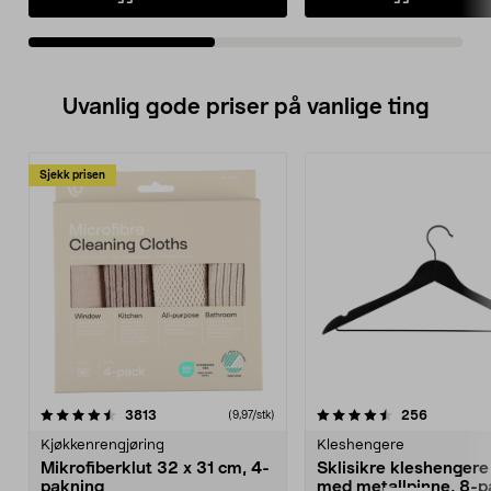
Uvanlig gode priser på vanlige ting
Sjekk prisen
4.5av 5 stjerner
anmeldelser
4.5av 5 stjerner
anmeldels
3813
256
(9,97/stk)
Kjøkkenrengjøring
Kleshengere
Mikrofiberklut 32 x 31 cm, 4-
Sklisikre kleshengere 
pakning
med metallpinne, 8-p