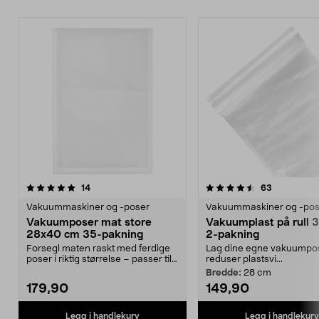
4.5av 5 stjerner
anmeldelser
4.5av 5 stjerner
anmeldelse
14
63
Vakuummaskiner og -poser
Vakuummaskiner og -pos
Vakuumposer mat store
Vakuumplast på rull 
28x40 cm 35-pakning
2-pakning
Forsegl maten raskt med ferdige
Lag dine egne vakuumpo
poser i riktig størrelse – passer til
reduser plastsvi...
mange ulik...
Bredde:
28 cm
179,90
149,90
Legg i handlekurv
Legg i handlekurv