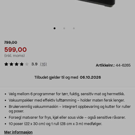
799,00
599,00
(inkl. moms)
3.9
(
16
)
Artikkelnr.:
44-6265
Tilbudet gjelder til og med
06.10.2026
Velg mellom 6 programmer for tørr, fuktig, sensitiv mat og hermetikk.
Vakuumpakker med effektiv lufttømming – holder maten fersk lenger.
Brukervennlig vakuummaskin – integrert oppbevaring og kutter for ruller
og poser.
Forsegl matvarer for frys, kjøl eller sous vide – også sensitive råvarer.
10 poser (22 x 30 cm) og 1 rull (28 cm x 3 m) medfølger.
Mer informasjon