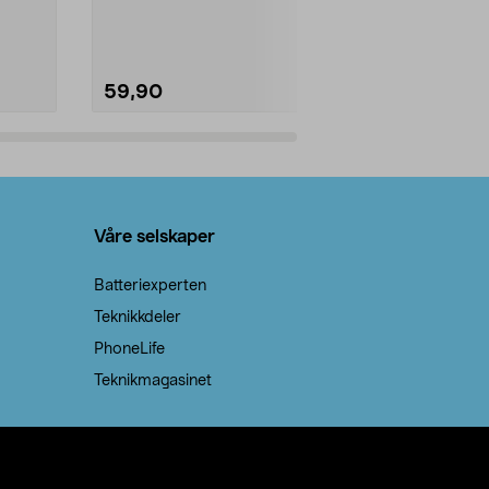
natron – til rengjøring både...
råvarer. Produ
brenner med e
59,90
69,90
Legg i handlekurv
Legg 
Våre selskaper
Batteriexperten
Teknikkdeler
PhoneLife
Teknikmagasinet