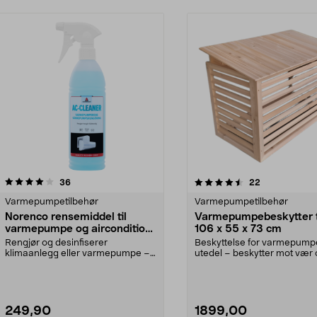
4.5 av 5 stjerner
anmeldelser
4.0 av 5 stjerner
anmeldelser
36
22
Varmepumpetilbehør
Varmepumpetilbehør
Norenco rensemiddel til
Varmepumpebeskytter t
varmepumpe og aircondition,
106 x 55 x 73 cm
600 ml
Rengjør og desinfiserer
Beskyttelse for varmepum
klimaanlegg eller varmepumpe –
utedel – beskytter mot vær
raskt og enkelt. Norenco ...
vind. Svenskdesignet ...
249,90
1899,00