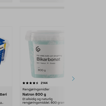
er
4.0av 5 stjerner
anmeldelser
4.5
2144
4
Rengjøringsmidler
Levende lys
tteri
Natron 800 g
Telys steari
prosent ste
Et allsidig og naturlig
rengjøringsmiddel. 800 gram
AA-
100 % stearin