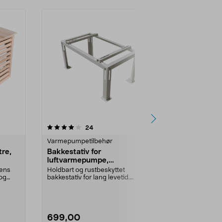
5.0 av 5 stjerner
anmeldelser
4.0
24
1
Varmepumpetilbehør
Varmepumpet
re,
Bakkestativ for
KlimatKonc
luftvarmepumpe,
vibrasjonsd
varmgalvanisert stål, hvitt
varmepump
pens
Holdbart og rustbeskyttet
Reduserer vi
 og
bakkestativ for lang levetid.
lydnivået til
Bakkestativ for luftvarm...
ventilasjon. K
699,00
99,90