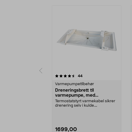
5 av 5 stjerner
4.0 av 5 stjerner
anmeldelser
44
Varmepumpetilbehør
Dreneringsbrett til
varmepumpe, med
varmekabel
Termostatstyrt varmekabel sikrer
drenering selv i kulde.
Dreneringsbrett med var...
1699,00