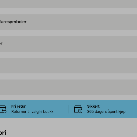
 faresymboler
er
Fri retur
Sikkert
Returner til valgfri butikk
365 dagers åpent kjøp
ri