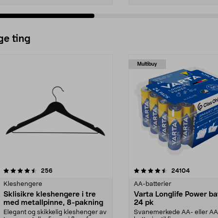
ge ting
Multibuy
4.5av 5 stjerner
anmeldelser
4.5av 5 stjerner
anmeldels
256
24104
Kleshengere
AA-batterier
Sklisikre kleshengere i tre
Varta Longlife Power ba
med metallpinne, 8-pakning
24 pk
Elegant og skikkelig kleshenger av
Svanemerkede AA- eller A