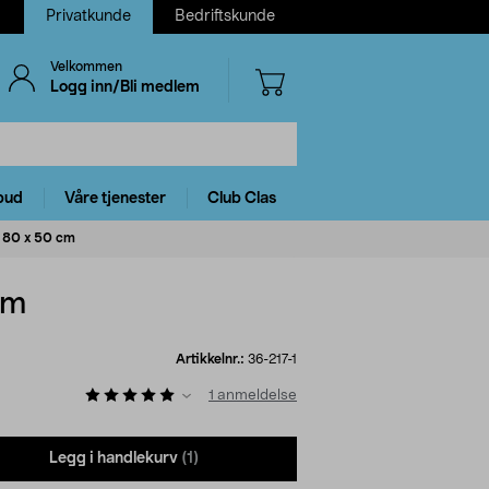
Privatkunde
Bedriftskunde
Velkommen
Logg inn/Bli medlem
bud
Våre tjenester
Club Clas
 80 x 50 cm
cm
Artikkelnr.:
36-217-1
1
anmeldelse
Legg i handlekurv
(1)