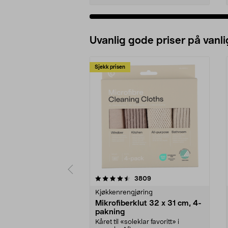
Uvanlig gode priser på vanli
Sjekk prisen
5av 5 stjerner
4.5av 5 stjerner
anmeldelser
3809
Kjøkkenrengjøring
Mikrofiberklut 32 x 31 cm, 4-
pakning
Kåret til «soleklar favoritt» i