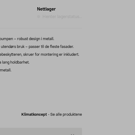
Nettlager
Henter lagerstatus...
pumpen – robust design i metall.
tendørs bruk – passer til de fleste fasader.
skytteren, skruer for montering er inkludert.
a lang holdbarhet.
 metall.
Klimatkoncept
-
Se alle produktene