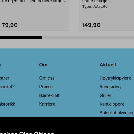
tre og metall – finnes i flere farger.
batterier til fjer...
Kleshe...
Type:
AA/LR6
79,90
149,90
Legg i handlekurv
Legg i handlekurv
o
Om
Aktuelt
strer
Om oss
Høytrykkspylere
sordet?
Presse
Rengjøring
Bærekraft
Griller
istorikk
Karriere
Kantklippere
Solcellebelysning