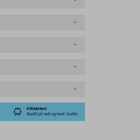
Klikk&Hent
Bestill på nett og hent i butikk