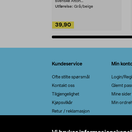
svenske Afton...
Utførelse:
Grå/beige
39,90
Legg i handlekurv
Bunntekst
Kundeservice
Min kont
Ofte stilte spørsmål
Login/Regi
Kontakt oss
Glemt pas
Tilgjengelighet
Mine sider
Kjøpsvilkår
Min ordreh
Retur / reklamasjon
EE-avfall
Cookie policy