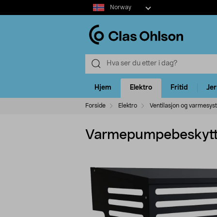
Select
Norway
market
Hjem
Elektro
Fritid
Je
Forside
Elektro
Ventilasjon og varmesys
Varmepumpebeskytter