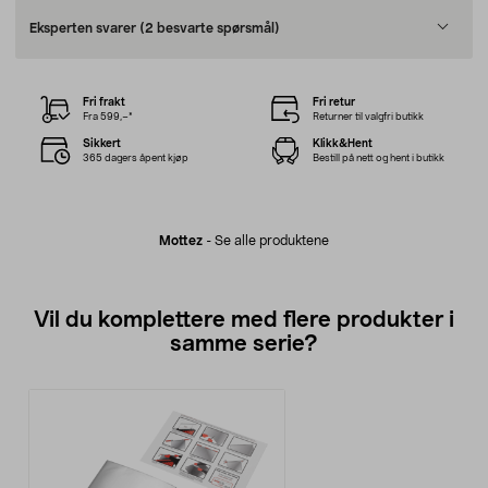
Eksperten svarer
(2 besvarte spørsmål)
Fri frakt
Fri retur
Fra 599,–*
Returner til valgfri butikk
Sikkert
Klikk&Hent
365 dagers åpent kjøp
Bestill på nett og hent i butikk
Mottez
-
Se alle produktene
Vil du komplettere med flere produkter i
samme serie?