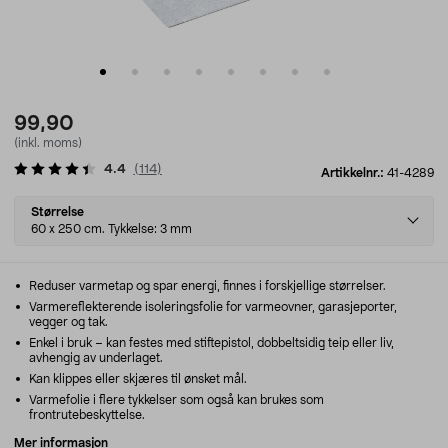
99,90
(inkl. moms)
4.4
(
114
)
Artikkelnr.:
41-4289
Select
Størrelse
variant
60 x 250 cm. Tykkelse: 3 mm
Reduser varmetap og spar energi, finnes i forskjellige størrelser.
Varmereflekterende isoleringsfolie for varmeovner, garasjeporter,
vegger og tak.
Enkel i bruk – kan festes med stiftepistol, dobbeltsidig teip eller liv,
avhengig av underlaget.
Kan klippes eller skjæres til ønsket mål.
Varmefolie i flere tykkelser som også kan brukes som
frontrutebeskyttelse.
Mer informasjon