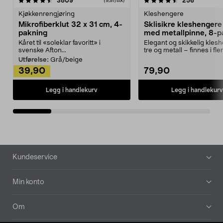
4.5av 5 stjerner
anmeldelser
4.5av 5 stjerner
anmeldels
3809
256
(9,97/stk)
Kjøkkenrengjøring
Kleshengere
Mikrofiberklut 32 x 31 cm, 4-
Sklisikre kleshengere 
pakning
med metallpinne, 8-p
Kåret til «soleklar favoritt» i
Elegant og skikkelig kles
svenske Afton...
tre og metall – finnes i fle
Kleshe...
Utførelse:
Grå/beige
39,90
79,90
Legg i handlekurv
Legg i handlekurv
Bunntekst
Kundeservice
Min konto
Om