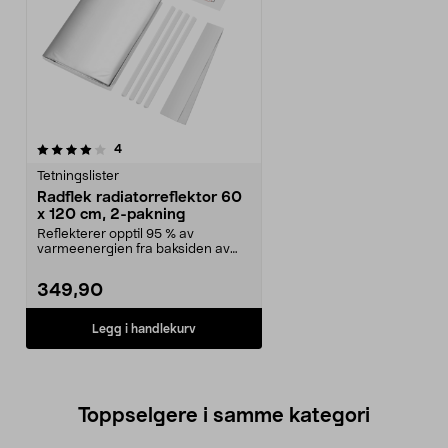
anmeldelser
4
Tetningslister
Radflek radiatorreflektor 60
x 120 cm, 2-pakning
Reflekterer opptil 95 % av
varmeenergien fra baksiden av
elementet. Radflek radi...
349,90
Legg i handlekurv
Toppselgere i samme kategori