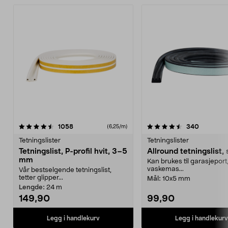
4.5 av 5 stjerner
anmeldelser
3.5 av 5 stjerner
anmeldel
1058
340
(6,25/m)
Tetningslister
Tetningslister
Tetningslist, P-profil hvit, 3–5
Allround tetningslist, 
mm
Kan brukes til garasjeport
vaskemas...
Vår bestselgende tetningslist,
tetter glipper...
Mål:
10x5 mm
Lengde:
24 m
149,90
99,90
Legg i handlekurv
Legg i handlekurv