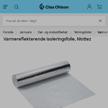
Forside
Jernvare
Dør- og vindustilbehør
Tetningslister
Varmere
Varmereflekterende isoleringsfolie, Mottez