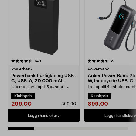
4.5 av 5 stjerner
anmeldelser
4.5 av 5 stjerner
anmeldelser
149
8
Powerbank
Powerbank
Powerbank hurtiglading USB-
Anker Power Bank 25
C, USB-A, 20 000 mAh
W, innebygde USB-C-
Lad mobilen opptil 5 ganger –
Lad opptil 4 enheter samt
kraft som varer hele dagen. Kraftig
165 W total effekt. Anker
Klubbpris
Klubbpris
powerbank – 20...
mAh powerbank m...
299,00
899,00
399,90
Legg i handlekurv
Legg i handlekurv