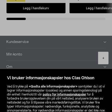
Legg i handlekurv
Legg i handlekurv
Bunntekst
Kundeservice
Min konto
Product
+
quantity
Om
Vi bruker informasjonskapsler hos Clas Ohlson
Aktuelt
Ved å trykke på
«Godta alle informasjonskapsler»
samtykker du i at vi
lagrer informasjonskapsler (cookies) og annen sporingsteknologi på
Våre selskaper
din enhet i henhold til vår
policy for informasjonskapsler
for å
forbedre brukeropplevelsen din på vårt nettsted, analysere bruken av
nettstedet og for å tilpasse våre markedsføringstiltak. Vi bruker fire
Finn din butikk
typer informasjonskapsler: nødvendige, funksjonelle, analytiske og
annonserelaterte. For nødvendige informasjonskapsler er det ikke noe