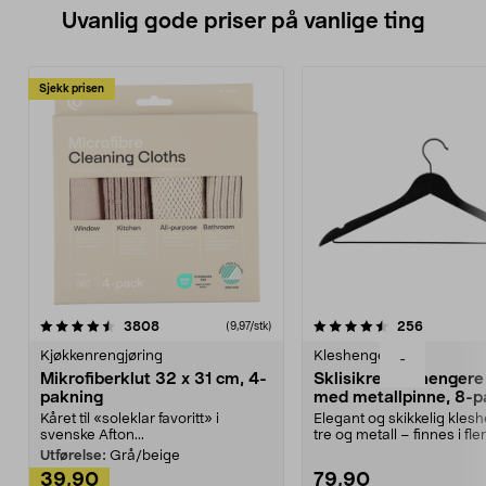
Uvanlig gode priser på vanlige ting
Sjekk prisen
4.5av 5 stjerner
anmeldelser
4.5av 5 stjerner
anmeldels
3808
256
(9,97/stk)
Kjøkkenrengjøring
Kleshengere
-
Mikrofiberklut 32 x 31 cm, 4-
Sklisikre kleshengere 
pakning
med metallpinne, 8-p
Kåret til «soleklar favoritt» i
Elegant og skikkelig kles
svenske Afton...
tre og metall – finnes i fle
Kleshe...
Utførelse:
Grå/beige
39,90
79,90