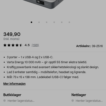
349,90
(inkl. moms)
4.5
(
198
)
Artikkelnr.:
39-2516
3 porter – 1 x USB-A og 2 x USB-C.
Varta Energy 10 000 mAh – gir opptil 55 timer ekstra taletid.
Kraftig powerbank med avansert sikkerhetsteknologi og slankt design.
Lad 3 enheter samtidig – mobiltelefon, headset og lignende.
Mål: 73 x 15 x 138 mm. Ladekabel (USB-C) følger med.
Mer informasjon
Butikklager
Nettlager
Henter lagerstatus...
Henter lagerstatus...