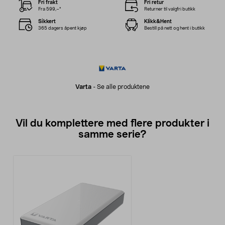
Fri frakt
Fri retur
Fra 599,–*
Returner til valgfri butikk
Sikkert
Klikk&Hent
365 dagers åpent kjøp
Bestill på nett og hent i butikk
Varta
-
Se alle produktene
Vil du komplettere med flere produkter i
samme serie?