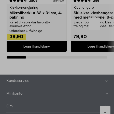
4.5av 5 stjerner
anmeldelser
4.5av 5 stjerner
anmeldels
3809
256
(9,97/stk)
Kjøkkenrengjøring
Kleshengere
Mikrofiberklut 32 x 31 cm, 4-
Sklisikre kleshengere 
pakning
med metallpinne, 8-p
Kåret til «soleklar favoritt» i
Elegant og skikkelig kles
-
svenske Afton...
tre og metall – finnes i fle
Kleshe...
Utførelse:
Grå/beige
39,90
79,90
Legg i handlekurv
Legg i handlekurv
Bunntekst
Kundeservice
Min konto
Om
Product
+