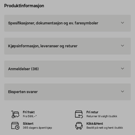
Produktinformasjon
Spesifikasjoner, dokumentasjon og ev. faresymboler
Kjøpsinformasjon, leveranser og returer
Anmeldelser
(36)
Eksperten svarer
Fri frakt
Fri retur
Fra 599,–*
Returner til valgfri butikk
Sikkert
Klikk&Hent
365 dagers åpent kjøp
Bestill på nett og hent i butikk