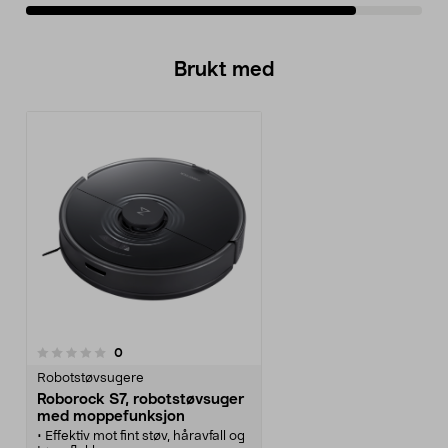
Brukt med
anmeldelser
0
Robotstøvsugere
Roborock S7, robotstøvsuger
med moppefunksjon
• Effektiv mot fint støv, håravfall og