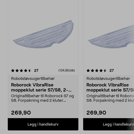
4.5av 5 stjerner
anmeldelser
anmeldelse
27
27
(134,95/stk)
Robotstøvsugertilbehør
Robotstøvsugertilbehør
Roborock VibraRise
Roborock VibraRise
moppeklut serie S7/S8, 2-
moppeklut serie S7/S
pakning
pakning
Originaltilbehør til Roborock S7 og
Originaltilbehør til Robor
S8. Forpakning med 2 kluter.
S8. Forpakning med 2 klut
Roborock VibraR...
Roborock VibraR...
269,90
269,90
Legg i handlekurv
Legg i handlekurv