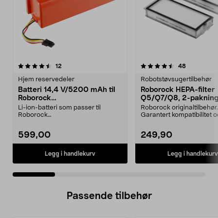
4.5 av 5 stjerner
anmeldelser
3.0 av 5 stjerner
anmeldelse
12
48
Hjem reservedeler
Robotstøvsugertilbehør
Batteri 14,4 V/5200 mAh til
Roborock HEPA-filter
Roborock
Q5/Q7/Q8, 2-paknin
S5/S6/S7/S8/Q7/E4/E5
Li-ion-batteri som passer til
Roborock originaltilbehør.
Roborock
Garantert kompatibilitet 
robotstøvsugere:E4E5S5S5
kvalitet. Høy filtrer...
MaxS6S6 MaxS6 Pu...
599,00
249,90
Legg i handlekurv
Legg i handlekurv
Passende tilbehør