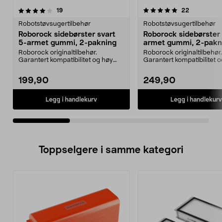
5.0av 5 stjerner
anmeldelser
4.5av 5 stjerner
anmeldelse
19
22
Robotstøvsugertilbehør
Robotstøvsugertilbehør
Roborock sidebørster svart
Roborock sidebørster 
5-armet gummi, 2-pakning
armet gummi, 2-pakn
Roborock originaltilbehør.
Roborock originaltilbehør.
Garantert kompatibilitet og høy
Garantert kompatibilitet 
kvalitet. Med gummibø...
kvalitet. Med gummibø...
199,90
249,90
Legg i handlekurv
Legg i handlekurv
Toppselgere i samme kategori