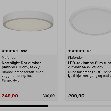
4.5 av 5 stjerner
anmeldelser
4.0 av 5 stjerner
anmeldelser
1261
67
Plafonder
Plafonder
Northlight Dot dimbar
LED-taklampe Slim run
plafond 30 cm, tak- /
dimbar 14 W 29 cm
vegglampe
Dimbar lampe for tak- eller
Rund taklampe i hvitt – beh
veggmontering. Ru...
lys til kjøkken, gang og bad.
Takplafond med d...
Farge:
Hvit
349,90
299,90
399,90