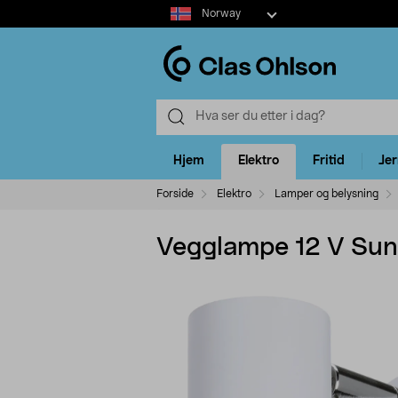
Select
Norway
market
Hjem
Elektro
Fritid
Je
Forside
Elektro
Lamper og belysning
Vegglampe 12 V Sunw