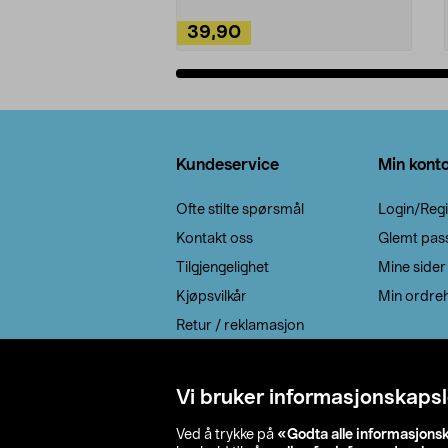
39,90
Legg i handlekurv
Bunntekst
Kundeservice
Min kont
Ofte stilte spørsmål
Login/Regi
Kontakt oss
Glemt pas
Tilgjengelighet
Mine sider
Kjøpsvilkår
Min ordreh
Retur / reklamasjon
EE-avfall
Cookie policy
Vi bruker informasjonskapsl
Leveringsalternativ
Ved å trykke på
«Godta alle informasjons