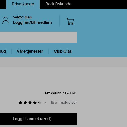
Privatkunde
Bedriftskunde
Velkommen
Logg inn/Bli medlem
bud
Våre tjenester
Club Clas
Artikkelnr.:
36-8690
15
anmeldelser
Legg i handlekurv
(1)