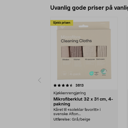
Uvanlig gode priser på vanli
Sjekk prisen
5av 5 stjerner
4.5av 5 stjerner
anmeldelser
3813
Kjøkkenrengjøring
Mikrofiberklut 32 x 31 cm, 4-
pakning
Kåret til «soleklar favoritt» i
svenske Afton...
Utførelse:
Grå/beige