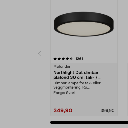
5 av 5 stjerner
4.5 av 5 stjerner
anmeldelser
1261
Plafonder
Northlight Dot dimbar
plafond 30 cm, tak- /
vegglampe
Dimbar lampe for tak- eller
veggmontering. Ru...
Farge:
Svart
349,90
399,90