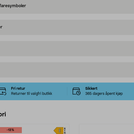
 faresymboler
er
Fri retur
Sikkert
Returner til valgfri butikk
365 dagers åpent kjøp
ri
-13%