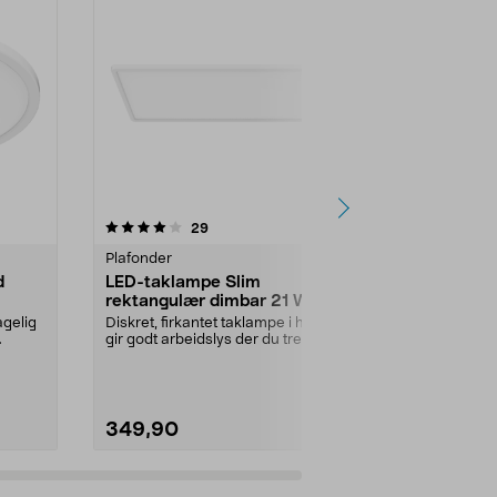
4.0 av 5 stjerner
anmeldelser
4.5
29
3
Plafonder
Batteridrevn
d
LED-taklampe Slim
Northlight 
rektangulær dimbar 21 W 60
vegglampe
x 29 cm
agelig
Diskret, firkantet taklampe i hvitt –
Lys opp der de
gir godt arbeidslys der du trenger
tilgjengelig 
å se kl...
eller på hytta –
349,90
249,90