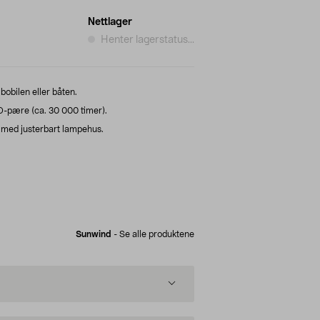
Nettlager
Henter lagerstatus...
bobilen eller båten.
D-pære (ca. 30 000 timer).
 med justerbart lampehus.
Sunwind
-
Se alle produktene