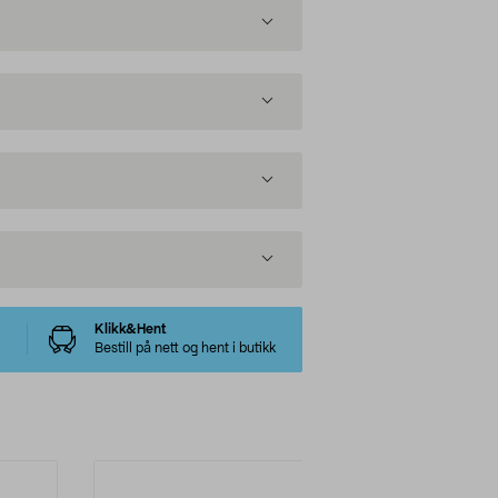
Klikk&Hent
Bestill på nett og hent i butikk