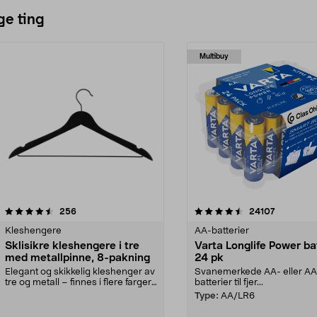
ge ting
Multibuy
4.5av 5 stjerner
anmeldelser
4.5av 5 stjerner
anmeldels
256
24107
Kleshengere
AA-batterier
Sklisikre kleshengere i tre
Varta Longlife Power ba
med metallpinne, 8-pakning
24 pk
Elegant og skikkelig kleshenger av
Svanemerkede AA- eller A
tre og metall – finnes i flere farger.
batterier til fjer...
Kleshe...
Type:
AA/LR6