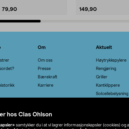
79,90
149,90
Legg i handlekurv
Legg i handlekurv
o
Om
Aktuelt
strer
Om oss
Høytrykkspylere
sordet?
Presse
Rengjøring
Bærekraft
Griller
istorikk
Karriere
Kantklippere
Solcellebelysning
er hos Clas Ohlson
kapsler»
samtykker du i at vi lagrer informasjonskapsler (cookies) og 