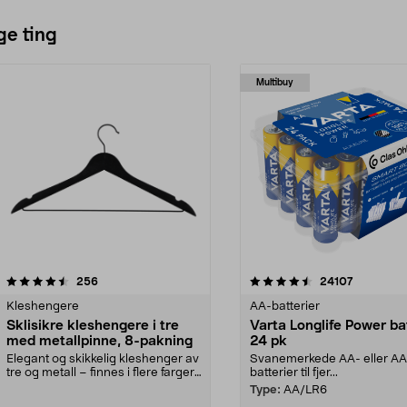
ge ting
Multibuy
4.5av 5 stjerner
anmeldelser
4.5av 5 stjerner
anmeldels
256
24107
Kleshengere
AA-batterier
Sklisikre kleshengere i tre
Varta Longlife Power ba
med metallpinne, 8-pakning
24 pk
Elegant og skikkelig kleshenger av
Svanemerkede AA- eller A
tre og metall – finnes i flere farger.
batterier til fjer...
Kleshe...
Type:
AA/LR6