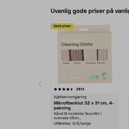
Uvanlig gode priser på vanli
Sjekk prisen
5av 5 stjerner
4.5av 5 stjerner
anmeldelser
3813
Kjøkkenrengjøring
Mikrofiberklut 32 x 31 cm, 4-
pakning
Kåret til «soleklar favoritt» i
svenske Afton...
Utførelse:
Grå/beige