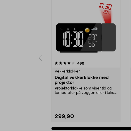
0 av 5 stjerner
4.5 av 5 stjerner
anmeldelser
498
Vekkerklokker
Digital vekkerklokke med
projektor
Projektorklokke som viser tid og
temperatur på veggen eller i taket.
Vekkerklokk...
299,90