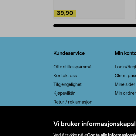
39,90
Legg i handlekurv
Bunntekst
Kundeservice
Min kont
Ofte stilte spørsmål
Login/Regi
Kontakt oss
Glemt pas
Tilgjengelighet
Mine sider
Kjøpsvilkår
Min ordreh
Retur / reklamasjon
EE-avfall
Cookie policy
Vi bruker informasjonskapsl
Leveringsalternativ
Ved å trykke på
«Godta alle informasjons