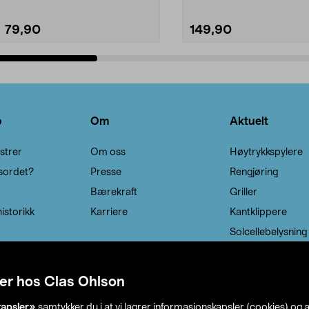
79,90
149,90
Legg i handlekurv
Legg i handlekurv
o
Om
Aktuelt
strer
Om oss
Høytrykkspylere
sordet?
Presse
Rengjøring
Bærekraft
Griller
istorikk
Karriere
Kantklippere
Solcellebelysning
er hos Clas Ohlson
kapsler»
samtykker du i at vi lagrer informasjonskapsler (cookies) og 