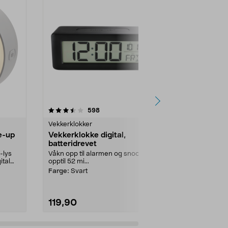
4.5 av 5 stjerner
anmeldelser
3.0
598
2
Vekkerklokker
Vekkerklokke
e-up
Vekkerklokke digital,
Digital vek
batteridrevet
svart RGB
-lys
Våkn opp til alarmen og snooze i
Våkn til lyd el
ital
opptil 52 mi...
passer deg bes
vekkerklokke 
Farge:
Svart
119,90
299,90