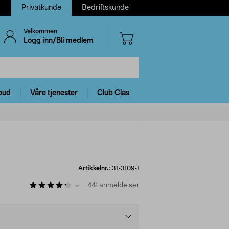
Privatkunde
Bedriftskunde
Velkommen
Logg inn/Bli medlem
bud
Våre tjenester
Club Clas
Artikkelnr.:
31-3109-1
441
anmeldelser