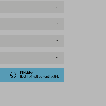
Klikk&Hent
Bestill på nett og hent i butikk