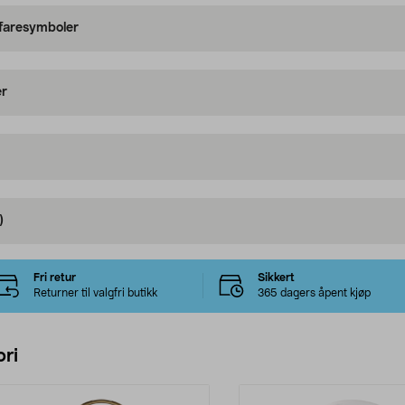
 faresymboler
er
)
Fri retur
Sikkert
Returner til valgfri butikk
365 dagers åpent kjøp
ri