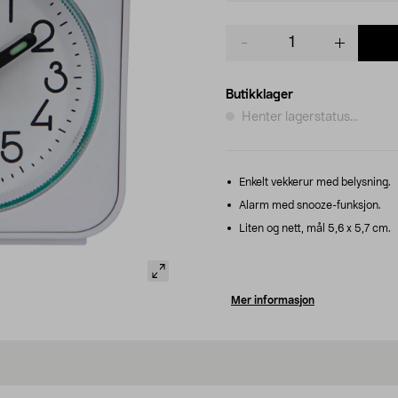
Product
quantity
Butikklager
Henter lagerstatus...
Enkelt vekkerur med belysning.
Alarm med snooze-funksjon.
Liten og nett, mål 5,6 x 5,7 cm.
Mer informasjon