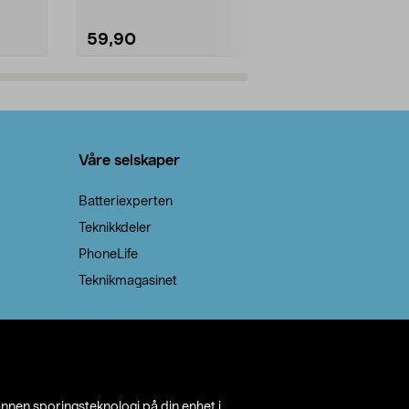
59,90
69,90
Legg i handlekurv
Legg 
Våre selskaper
Batteriexperten
Teknikkdeler
PhoneLife
Teknikmagasinet
annen sporingsteknologi på din enhet i