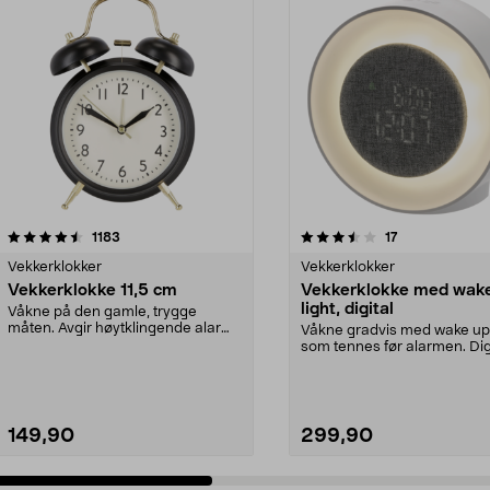
3.5 av 5 stjerner
anmeldelser
3.5 av 5 stjerner
anmeldelser
1183
17
Vekkerklokker
Vekkerklokker
Vekkerklokke 11,5 cm
Vekkerklokke med wak
light, digital
Våkne på den gamle, trygge
måten. Avgir høytklingende alarm
Våkne gradvis med wake up
fra klokkene. Med in...
som tennes før alarmen. Dig
vekkerklokke med t...
149,90
299,90