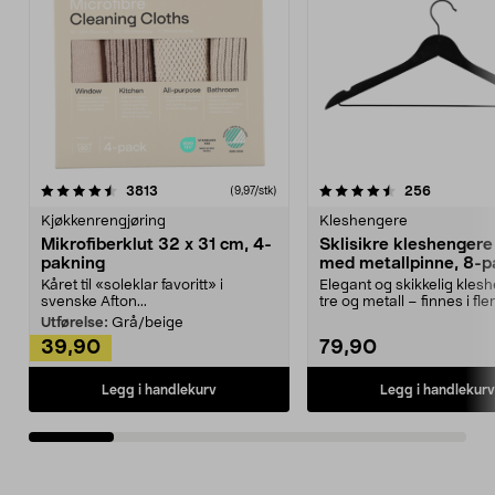
4.5av 5 stjerner
anmeldelser
4.5av 5 stjerner
anmeldels
3813
256
(9,97/stk)
Kjøkkenrengjøring
Kleshengere
Mikrofiberklut 32 x 31 cm, 4-
Sklisikre kleshengere 
pakning
med metallpinne, 8-p
Kåret til «soleklar favoritt» i
Elegant og skikkelig kles
svenske Afton...
tre og metall – finnes i fle
Kleshe...
Utførelse:
Grå/beige
39,90
79,90
Legg i handlekurv
Legg i handlekurv