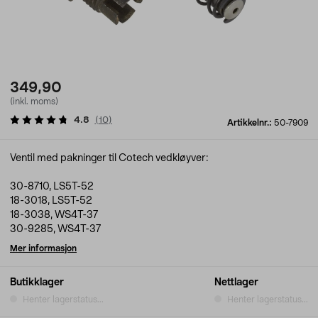
349,90
(inkl. moms)
4.8
(
10
)
Artikkelnr.:
50-7909
Ventil med pakninger til Cotech vedkløyver:
30-8710, LS5T-52
18-3018, LS5T-52
18-3038, WS4T-37
30-9285, WS4T-37
Mer informasjon
Butikklager
Nettlager
Henter lagerstatus...
Henter lagerstatus...