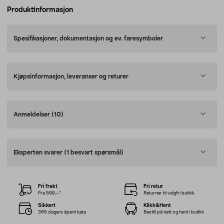
Produktinformasjon
Spesifikasjoner, dokumentasjon og ev. faresymboler
Kjøpsinformasjon, leveranser og returer
Anmeldelser
(10)
Eksperten svarer
(1 besvart spørsmål)
Fri frakt
Fri retur
Fra 599,–*
Returner til valgfri butikk
Sikkert
Klikk&Hent
365 dagers åpent kjøp
Bestill på nett og hent i butikk