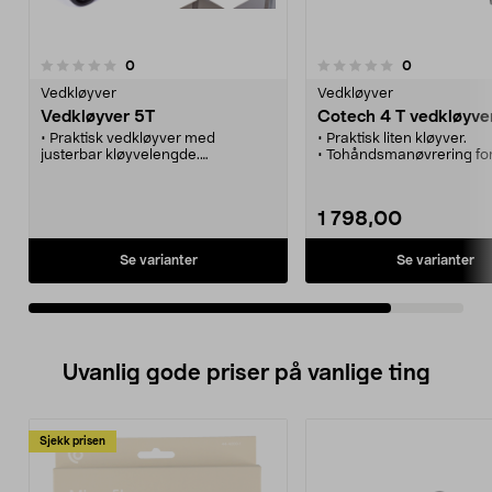
anmeldelser
anmeldelser
0
0
0.0 av 5 stjerner
Vedkløyver
Vedkløyver
Vedkløyver 5T
Cotech 4 T vedkløyve
• Praktisk vedkløyver med
• Praktisk liten kløyver.
justerbar kløyvelengde.
• Tohåndsmanøvrering for
• Tohåndsmanøvrering for sikker
bruk.
bruk.
• Automatisk retur til forinn
• Automatisk retur til forinnstilt
kløyvelengde.
1 798,00
kløyvelengde.
Se varianter
Se varianter
Uvanlig gode priser på vanlige ting
Sjekk prisen