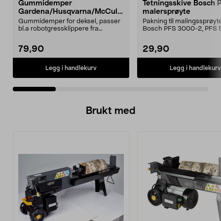
Gummidemper
Tetningsskive Bosch 
Gardena/Husqvarna/McCullo
malersprøyte
ch/Flymo
Gummidemper for deksel, passer
Pakning til malingssprøyt
bl.a robotgressklippere fra
Bosch PFS 3000-2, PFS 
Gardena, Flymo og McC...
og PFS 7000.
79,90
29,90
Legg i handlekurv
Legg i handlekurv
Brukt med