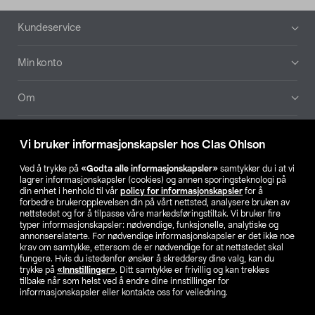
Bunntekst
Kundeservice
Min konto
Om
Aktuelt
Vi bruker informasjonskapsler hos Clas Ohlson
Våre selskaper
Ved å trykke på
«Godta alle informasjonskapsler»
samtykker du i at vi
lagrer informasjonskapsler (cookies) og annen sporingsteknologi på
din enhet i henhold til vår
policy for informasjonskapsler
for å
Finn din butikk
forbedre brukeropplevelsen din på vårt nettsted, analysere bruken av
nettstedet og for å tilpasse våre markedsføringstiltak. Vi bruker fire
typer informasjonskapsler: nødvendige, funksjonelle, analytiske og
annonserelaterte. For nødvendige informasjonskapsler er det ikke noe
SE
NO
FI
krav om samtykke, ettersom de er nødvendige for at nettstedet skal
fungere. Hvis du istedenfor ønsker å skreddersy dine valg, kan du
trykke på
«Innstillinger»
. Ditt samtykke er frivillig og kan trekkes
tilbake når som helst ved å endre dine innstillinger for
informasjonskapsler eller kontakte oss for veiledning.