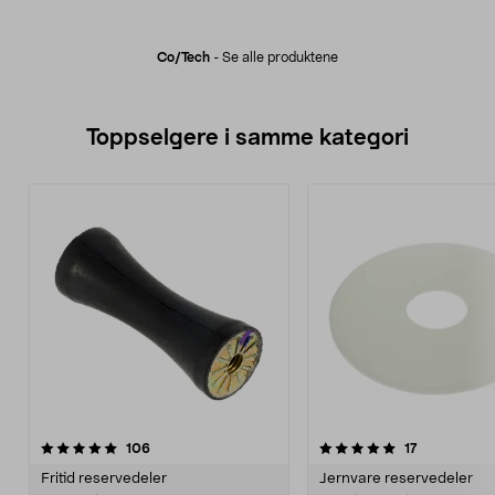
Co/tech
-
Se alle produktene
Toppselgere i samme kategori
5.0 av 5 stjerner
anmeldelser
4.5 av 5 stjerner
anmeldelser
106
17
Fritid reservedeler
Jernvare reservedeler