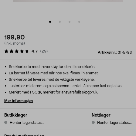
199,90
(inkl. moms)
4.7
(
29
)
Artikkelnr.:
31-5783
Snekkerbelte med treverktøy for den lille snekker'n.
La barnet få være med når noe skal fikses i hjemmet.
Snekkerbeltet leveres med de viktigste verktøyene.
Justerbar midjerem og plastspenne - enkelt å kneppe fast og ta løs.
Merket med FSC®, merket for ansvarsfullt skogbruk.
Mer informasjon
Butikklager
Nettlager
Henter lagerstatus...
Henter lagerstatus...