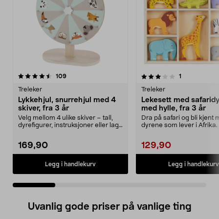
3.0 av 5 stjerner
anmeldelser
4.5 av 5 stjerner
anmeldelser
109
1
Treleker
Treleker
Lykkehjul, snurrehjul med 4
Lekesett med safaridyr
skiver, fra 3 år
med hylle, fra 3 år
Velg mellom 4 ulike skiver – tall,
Dra på safari og bli kjent
dyrefigurer, instruksjoner eller lag
dyrene som lever i Afrika.
din egen...
med safaridyr...
169,90
129,90
Legg i handlekurv
Legg i handlekurv
Uvanlig gode priser på vanlige ting