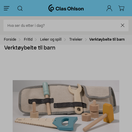
Forside
Fritid
Leker og spill
Treleker
Verktøybelte til barn
Verktøybelte til barn