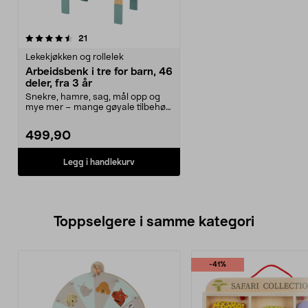
anmeldelser
21
Lekekjøkken og rollelek
Arbeidsbenk i tre for barn, 46
deler, fra 3 år
Snekre, hamre, sag, mål opp og
mye mer – mange gøyale tilbehør
følger med. Arbei...
499,90
Legg i handlekurv
Toppselgere i samme kategori
-41%