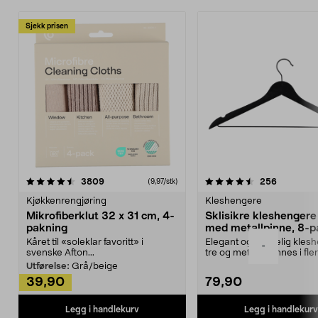
Sjekk prisen
4.5av 5 stjerner
anmeldelser
4.5av 5 stjerner
anmeldels
3809
256
(9,97/stk)
Kjøkkenrengjøring
Kleshengere
Mikrofiberklut 32 x 31 cm, 4-
Sklisikre kleshengere 
pakning
med metallpinne, 8-p
Kåret til «soleklar favoritt» i
Elegant og skikkelig kles
-
svenske Afton...
tre og metall – finnes i fle
Kleshe...
Utførelse:
Grå/beige
39,90
79,90
Legg i handlekurv
Legg i handlekurv