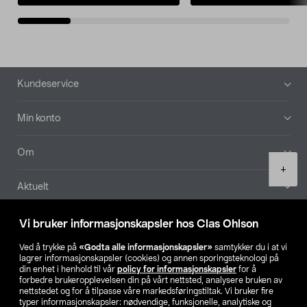
Bunntekst
Kundeservice
Min konto
Om
Product
+
quantity
Aktuelt
Våre selskaper
Vi bruker informasjonskapsler hos Clas Ohlson
Ved å trykke på
«Godta alle informasjonskapsler»
samtykker du i at vi
Finn din butikk
lagrer informasjonskapsler (cookies) og annen sporingsteknologi på
din enhet i henhold til vår
policy for informasjonskapsler
for å
forbedre brukeropplevelsen din på vårt nettsted, analysere bruken av
SE
NO
FI
nettstedet og for å tilpasse våre markedsføringstiltak. Vi bruker fire
typer informasjonskapsler: nødvendige, funksjonelle, analytiske og