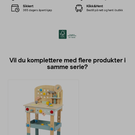
Sikkert
Klikk&Hent
365 dagers åpent kjøp
Bestill på nett og hent i butikk
Vil du komplettere med flere produkter i
samme serie?